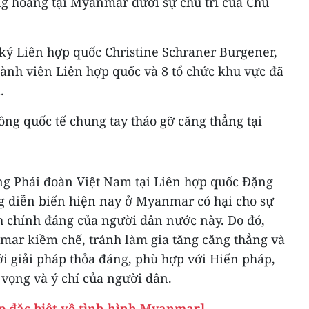
ng hoảng tại Myanmar dưới sự chủ trì của Chủ
 ký Liên hợp quốc Christine Schraner Burgener,
hành viên Liên hợp quốc và 8 tổ chức khu vực đã
.
ng quốc tế chung tay tháo gỡ căng thẳng tại
ởng Phái đoàn Việt Nam tại Liên hợp quốc Đặng
diễn biến hiện nay ở Myanmar có hại cho sự
ích chính đáng của người dân nước này. Do đó,
mar kiềm chế, tránh làm gia tăng căng thẳng và
ới giải pháp thỏa đáng, phù hợp với Hiến pháp,
vọng và ý chí của người dân.
p đặc biệt về tình hình Myanmar]