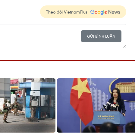
Theo dõi VietnamPlus
GỬI BÌNH LUẬN