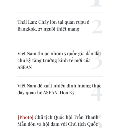
Thái Lan: Cháy lớn tại quán rượu ở
Bangkok, 27 người thiệt mạng
Việt Nam thuộc nhóm 5 quốc gia dẫn dắt
chu kỳ tăng trưởng kinh tế mới của
ASEAN
Việt Nam đề xuất nhiều định hướng thúc
đẩy quan hệ ASEAN-Hoa Kỳ
Chủ tịch Quốc hội Trần Thanh
Mẫn đón và hội đàm với Chủ tịch Quốc