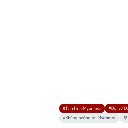
#Tình hình Myanmar
#Đại sứ Đ
#Khủng hoảng tại Myanmar