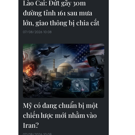
Lào Cai: Đứt gãy 30m
đường tỉnh 161 sau mưa
lớn, giao thông bị chia cắt
07/08/2026 10:08
Mỹ có đang chuẩn bị một
chiến lược mới nhằm vào
Iran?
07/08/2026 10:08