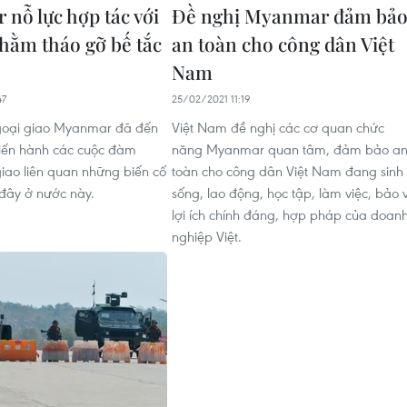
nỗ lực hợp tác với
Đề nghị Myanmar đảm bả
ằm tháo gỡ bế tắc
an toàn cho công dân Việt
Nam
47
25/02/2021 11:19
goại giao Myanmar đã đến
Việt Nam đề nghị các cơ quan chức
tiến hành các cuộc đàm
năng Myanmar quan tâm, đảm bảo a
iao liên quan những biến cố
toàn cho công dân Việt Nam đang sinh
 đây ở nước này.
sống, lao động, học tập, làm việc, bảo 
lợi ích chính đáng, hợp pháp của doan
nghiệp Việt.