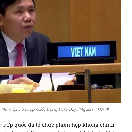
ệt Nam tại Liên hợp quốc Đặng Đình Quý. (Nguồn: TTXVN)
ên hợp quốc đã tổ chức phiên họp không chính