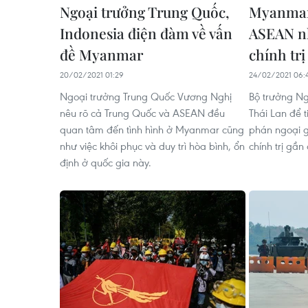
Ngoại trưởng Trung Quốc,
Myanmar 
Indonesia điện đàm về vấn
ASEAN nh
đề Myanmar
chính trị
20/02/2021 01:29
24/02/2021 06:
Ngoại trưởng Trung Quốc Vương Nghị
Bộ trưởng N
nêu rõ cả Trung Quốc và ASEAN đều
Thái Lan để 
quan tâm đến tình hình ở Myanmar cũng
phán ngoại g
như việc khôi phục và duy trì hòa bình, ổn
chính trị gần
định ở quốc gia này.