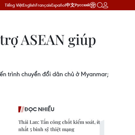
Tiếng Việt
English
Français
Español
中文
Русский
 trợ ASEAN giúp
tiến trình chuyển đổi dân chủ ở Myanmar;
ĐỌC NHIỀU
Thái Lan: Tấn công chốt kiểm soát, ít
nhất 5 binh sỹ thiệt mạng