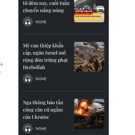
từ đêm nay, cuối tuần
o
chuyển nắng nóng
NGHE
Mỹ can thiệp khẩn
n
cấp, ngăn Israel mở
rộng đòn trừng phạt
vệ
Hezbollah
h
NGHE
Nga thông báo tấn
công căn cứ ngầm
của Ukraine
NGHE