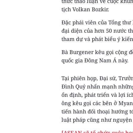
thức thảo luận về cuộc khủ
tịch Volkan Bozkir.
Đặc phái viên của Tổng thư
đại diện của hơn 50 nước t
tham dự và phát biểu ý kiến
Bà Burgener kêu gọi cộng đồ
quốc gia Đông Nam Á này.
Tại phiên họp, Đại sứ, Trư
Đình Quý nhấn mạnh những 
ổn định, phát triển và lợi 
ông kêu gọi các bên ở Myan
tiến hành đối thoại hướng t
luật pháp cũng như nguyện 
[ASEAN sẽ tổ chức cuộc họ