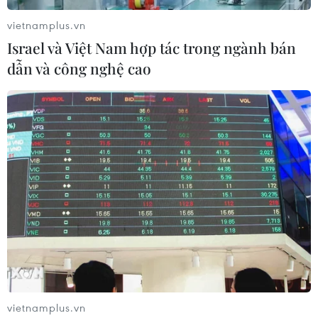
vietnamplus.vn
Israel và Việt Nam hợp tác trong ngành bán
dẫn và công nghệ cao
Tăng cường trao đổi đoàn giữa lãnh đạo
cấp cao Việt Nam và Italy
26/05/2021 14:44
Thứ trưởng Tô Anh Dũng đánh giá cao hiệu quả hợp tác
2 nước, đặc biệt là Italy là đối tác thương mại lớn thứ 4
của Việt Nam trong EU và Việt Nam là đối tác thương
mại lớn nhất của Italy trong ASEAN.
vietnamplus.vn