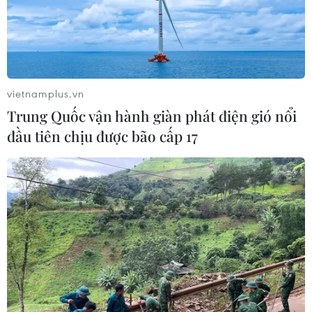
Theo dõi VietnamPlus
vietnamplus.vn
Trung Quốc vận hành giàn phát điện gió nổi
đầu tiên chịu được bão cấp 17
TIN LIÊN QUAN