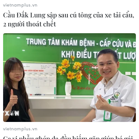
vietnamplus.vn
Cầu Đắk Lung sập sau cú tông của xe tải cẩu,
2 người thoát chết
vietnamplus.vn
Ca vi phẫu ghép da đầu hiếm gặp giúp bé gái