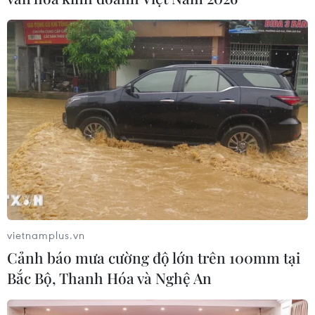
cung cấp các thiết bị y tế để giúp Việt Nam sớm vượt
qua đợt bùng phát của dịch COVID-19.
vietnamplus.vn
Cảnh báo mưa cường độ lớn trên 100mm tại
Bắc Bộ, Thanh Hóa và Nghệ An
Việt Nam tiếp nhận 300.000 liều vaccine
do Romania trao tặng