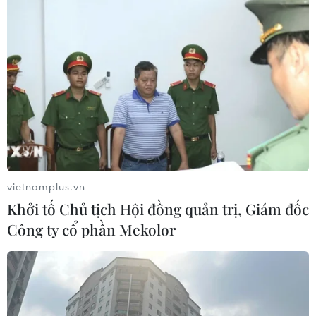
Tiếp nhận 1,5 triệu liều vaccine phòng
COVID-19 từ Pháp và Italy
14/09/2021 05:49
Thứ trưởng Tô Anh Dũng tin tưởng những đóng góp quý
báu của Pháp và Italy cho Việt Nam và các nước
ASEAN góp phần thúc đẩy sớm mở cửa, tạo điều kiện
đi lại thuận lợi cho doanh nghiệp và người dân.
vietnamplus.vn
Khởi tố Chủ tịch Hội đồng quản trị, Giám đốc
Công ty cổ phần Mekolor