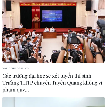
25/08/2021 10:06
Thứ trưởng Bộ Ngoại giao Tô Anh Dũng đánh giá sự hỗ
trợ kịp thời mà Romania dành cho Việt Nam sẽ góp
phần thiết thực vào công cuộc phòng, chống dịch bệnh
COVID-19, vốn đang diễn biến hết sức phức tạp.
vietnamplus.vn
Các trường đại học sẽ xét tuyển thí sinh
Trường THTP chuyên Tuyên Quang không vi
phạm quy…