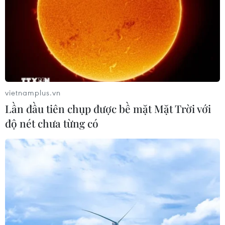
vietnamplus.vn
Lần đầu tiên chụp được bề mặt Mặt Trời với
độ nét chưa từng có
#Bộ Ngoại giao
#Vaccine AstraZeneca
#Bộ Y tế
#Cơ chế COVAX
#Thứ trưởng Tô Anh Dũng
#Angela Merkel
Đức