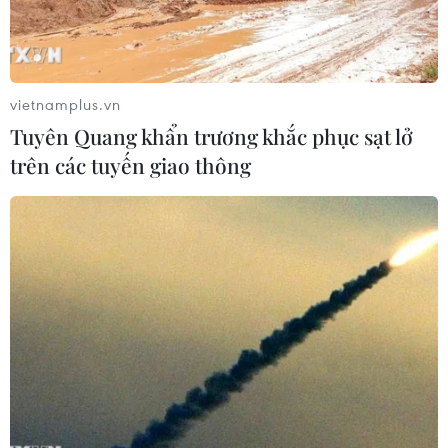
vietnamplus.vn
Tuyên Quang khẩn trương khắc phục sạt lở
trên các tuyến giao thông
Thứ trưởng Ngoại giao Tô Anh Dũng tiếp nhận tượng trưng 2,6
triệu liều vaccine AstraZeneca từ Đại sứ Đức tại Việt Nam Guido
Hildner. (Ảnh: Lâm Khánh/TTXVN)
Ngày 27/9, Bộ Ngoại giao đã tổ chức Lễ tiếp
nhận 2,6 triệu liều vaccine AstraZeneca phòng