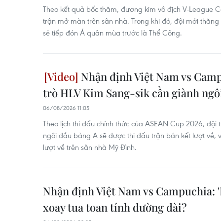
Theo kết quả bốc thăm, đương kim vô địch V-League 
trận mở màn trên sân nhà. Trong khi đó, đội mới thăn
sẽ tiếp đón Á quân mùa trước là Thể Công.
Nhận định Việt Nam vs Campu
trò HLV Kim Sang-sik cần giành ngô
06/08/2026 11:05
Theo lịch thi đấu chính thức của ASEAN Cup 2026, đội t
ngôi đầu bảng A sẽ được thi đấu trận bán kết lượt về, 
lượt về trên sân nhà Mỹ Đình.
Nhận định Việt Nam vs Campuchia: '
xoay tua toan tính đường dài?