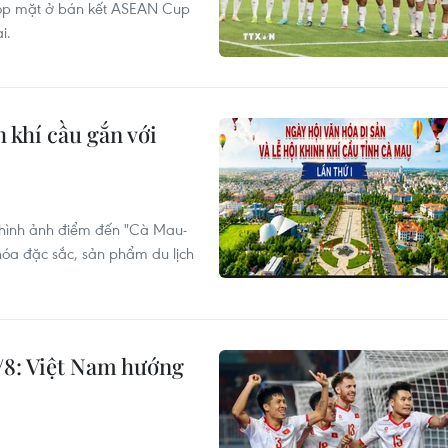
góp mặt ở bán kết ASEAN Cup
i.
 khí cầu gắn với
 hình ảnh điểm đến "Cà Mau-
 hóa đặc sắc, sản phẩm du lịch
/8: Việt Nam hướng