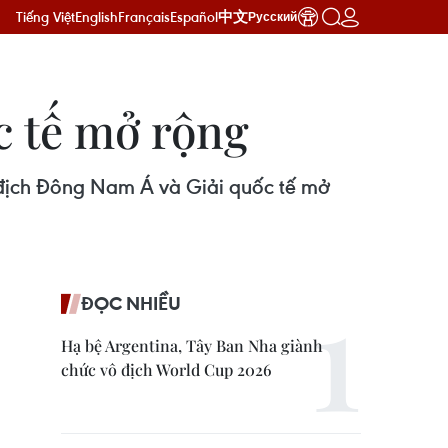
Tiếng Việt
English
Français
Español
中文
Русский
c tế mở rộng
 địch Đông Nam Á và Giải quốc tế mở
ĐỌC NHIỀU
Hạ bệ Argentina, Tây Ban Nha giành
chức vô địch World Cup 2026