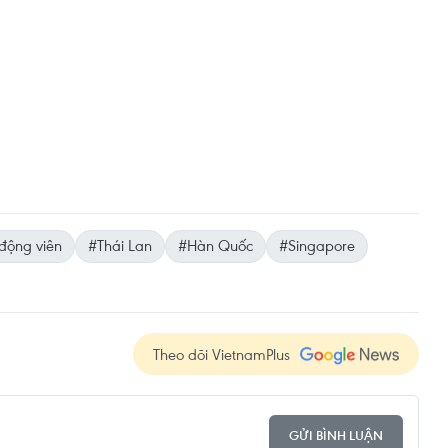
động viên
#Thái Lan
#Hàn Quốc
#Singapore
Theo dõi VietnamPlus
GỬI BÌNH LUẬN