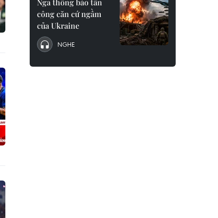
Nga thông báo tấn
công căn cứ ngầm
của Ukraine
NGHE