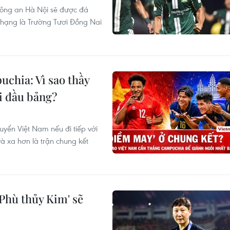
Công an Hà Nội sẽ được đá
g hạng là Trường Tươi Đồng Nai
chia: Vì sao thầy
i đầu bảng?
uyển Việt Nam nếu đi tiếp với
và xa hơn là trận chung kết
Phù thủy Kim' sẽ