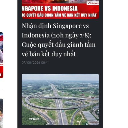
Nhận định Singapore vs
Indonesia (20h ngày 7/8):
Cuộc quyết đấu giành tấm
vé bán kết duy nhất
07/08/2026 08:41