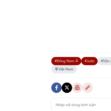
#Đông Nam Á
#Judo
#Vận 
Việt Nam