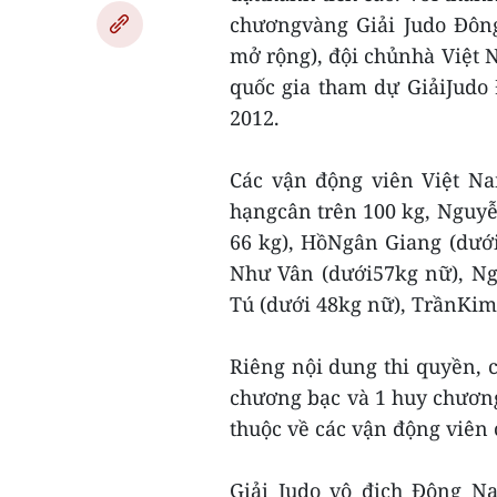
chươngvàng Giải Judo Đôn
mở rộng), đội chủnhà Việt N
quốc gia tham dự GiảiJudo
2012.
Các vận động viên Việt N
hạngcân trên 100 kg, Nguyễ
66 kg), HồNgân Giang (dưới
Như Vân (dưới57kg nữ), Ng
Tú (dưới 48kg nữ), TrầnKim
Riêng nội dung thi quyền, 
chương bạc và 1 huy chươn
thuộc về các vận động viên 
Giải Judo vô địch Đông N