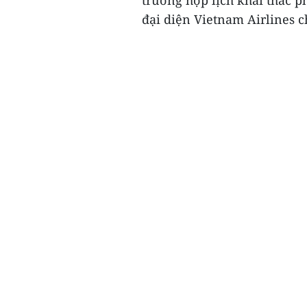
trường hợp lịch khai thác p
đại diện Vietnam Airlines ch