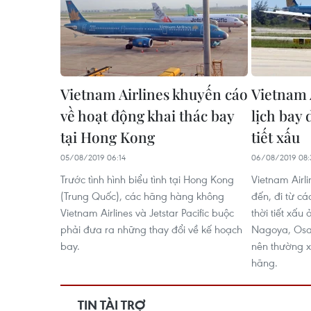
Vietnam Airlines khuyến cáo
Vietnam 
về hoạt động khai thác bay
lịch bay
tại Hong Kong
tiết xấu
05/08/2019 06:14
06/08/2019 08:
Trước tình hình biểu tình tại Hong Kong
Vietnam Airl
(Trung Quốc), các hãng hàng không
đến, đi từ c
Vietnam Airlines và Jetstar Pacific buộc
thời tiết xấu
phải đưa ra những thay đổi về kế hoạch
Nagoya, Osa
bay.
nên thường x
hãng.