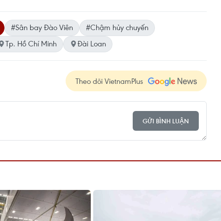
#Sân bay Đào Viên
#Chậm hủy chuyến
Tp. Hồ Chí Minh
Đài Loan
Theo dõi VietnamPlus
GỬI BÌNH LUẬN