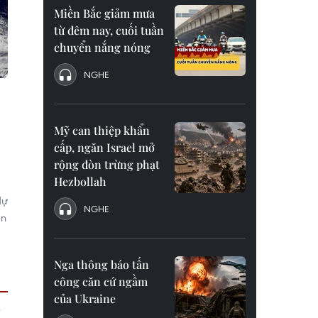
Miền Bắc giảm mưa
từ đêm nay, cuối tuần
chuyển nắng nóng
NGHE
Mỹ can thiệp khẩn
cấp, ngăn Israel mở
rộng đòn trừng phạt
Hezbollah
dự
NGHE
an
Nga thông báo tấn
công căn cứ ngầm
của Ukraine