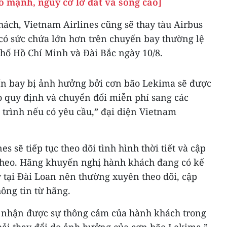
o mạnh, nguy cơ lở đất và sóng cao]
khách, Vietnam Airlines cũng sẽ thay tàu Airbus
có sức chứa lớn hơn trên chuyến bay thường lệ
ố Hồ Chí Minh và Đài Bắc ngày 10/8.
n bay bị ảnh hưởng bởi cơn bão Lekima sẽ được
o quy định và chuyển đổi miễn phí sang các
trình nếu có yêu cầu,” đại diện Vietnam
s sẽ tiếp tục theo dõi tình hình thời tiết và cập
p theo. Hãng khuyến nghị hành khách đang có kế
y tại Đài Loan nên thường xuyên theo dõi, cập
hông tin từ hãng.
 nhận được sự thông cảm của hành khách trong