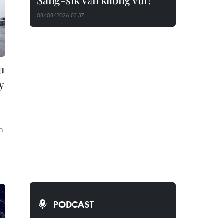
Sang-sik vẫn không vui?
08/08/2026 03:37
u
y
ăm
PODCAST