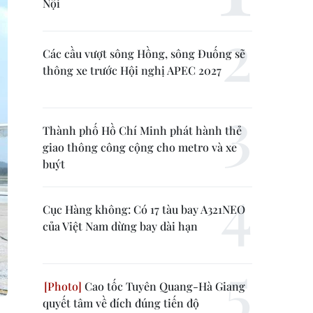
Nội
Các cầu vượt sông Hồng, sông Đuống sẽ
thông xe trước Hội nghị APEC 2027
Thành phố Hồ Chí Minh phát hành thẻ
giao thông công cộng cho metro và xe
buýt
Cục Hàng không: Có 17 tàu bay A321NEO
của Việt Nam dừng bay dài hạn
Cao tốc Tuyên Quang-Hà Giang
quyết tâm về đích đúng tiến độ