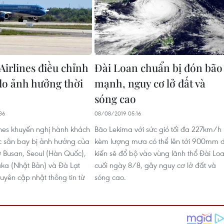
Airlines điều chỉnh
Đài Loan chuẩn bị đón bão
 do ảnh hưởng thời
mạnh, nguy cơ lở đất và
sóng cao
36
08/08/2019 05:16
ines khuyến nghị hành khách
Bão Lekima với sức gió tối đa 227km/h
ác sân bay bị ảnh hưởng của
kèm lượng mưa có thể lên tới 900mm 
 ở Busan, Seoul (Hàn Quốc),
kiến sẽ đổ bộ vào vùng lãnh thổ Đài Lo
ka (Nhật Bản) và Đà Lạt
cuối ngày 8/8, gây nguy cơ lở đất và
uyên cập nhật thông tin từ
sóng cao.