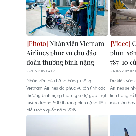
Nhân viên Vietnam
C
Airlines phục vụ chu đáo
phun sơn
đoàn thương binh nặng
787-10 c
25/07/2019 04:07
30/07/2019 02:
Nhân viên của hãng hàng không
Dự kiến vào 
Vietnam Airlines đã phục vụ tận tình các
Airlines sẽ n
thương binh nặng tham gia dự gặp mặt
tiên trong số
tuyên dương 500 thương binh nặng tiêu
mua tàu bay
biểu toàn quốc năm 2019.