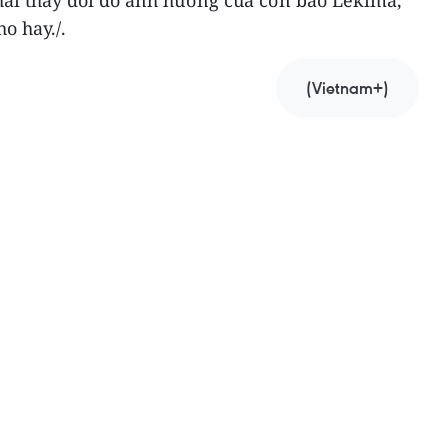
hải thay đổi do ảnh hưởng của cơn bão Lekima,”
o hay./.
(Vietnam+)