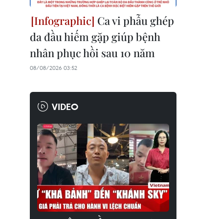
Ca vi phẫu ghép
da đầu hiếm gặp giúp bệnh
nhân phục hồi sau 10 năm
08/08/2026 03:52
VIDEO