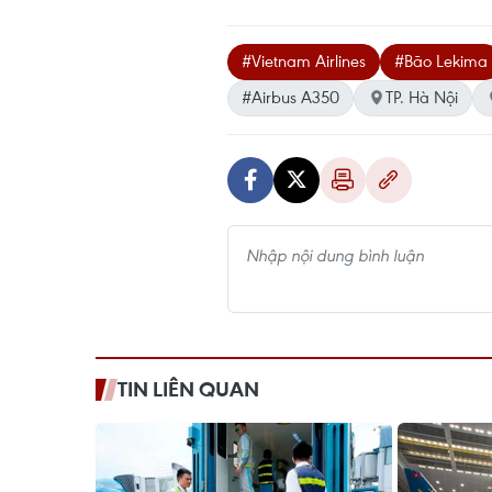
#Vietnam Airlines
#Bão Lekima
#Airbus A350
TP. Hà Nội
TIN LIÊN QUAN