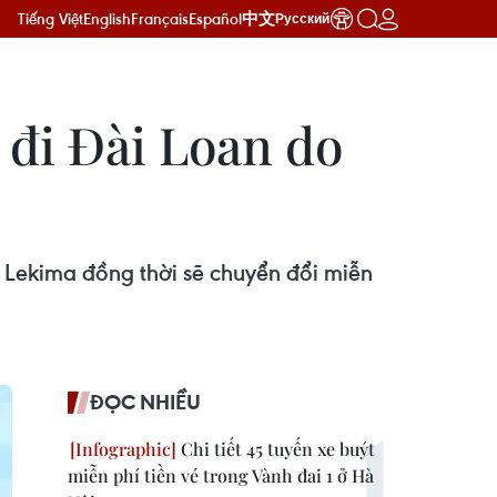
Tiếng Việt
English
Français
Español
中文
Русский
 đi Đài Loan do
 Lekima đồng thời sẽ chuyển đổi miễn
ĐỌC NHIỀU
Chi tiết 45 tuyến xe buýt
miễn phí tiền vé trong Vành đai 1 ở Hà