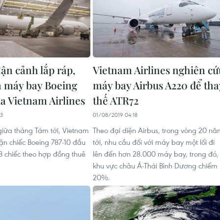
ận cảnh lắp ráp,
Vietnam Airlines nghiên cứ
 máy bay Boeing
máy bay Airbus A220 để tha
ủa Vietnam Airlines
thế ATR72
13
01/08/2019 04:18
giữa tháng Tám tới, Vietnam
Theo đại diện Airbus, trong vòng 20 n
hận chiếc Boeing 787-10 đầu
tới, nhu cầu đối với máy bay một lối đi
 8 chiếc theo hợp đồng thuê
lên đến hơn 28.000 máy bay, trong đó,
.
khu vực châu Á-Thái Bình Dương chiếm
20%.