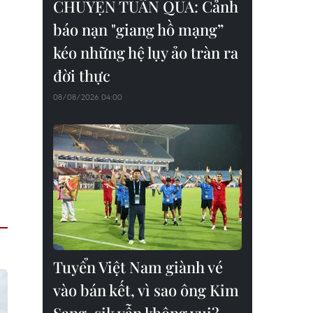
CHUYỆN TUẦN QUA: Cảnh
báo nạn "giang hồ mạng”
kéo những hệ lụy ảo tràn ra
đời thực
08/08/2026 04:00
Tuyển Việt Nam giành vé
vào bán kết, vì sao ông Kim