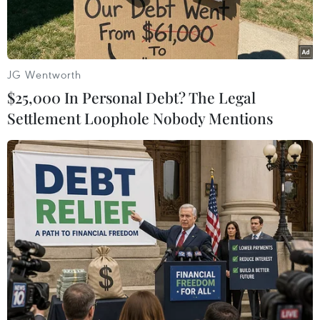
JG Wentworth
$25,000 In Personal Debt? The Legal
Settlement Loophole Nobody Mentions
VinBus khai trương thêm tuyến buýt điện kết nối nội thành với
Đông Anh. (Ảnh: PV/Vietnam+)
Sáng 5/6, Công ty Trách nhiệm hữu hạn Dịch vụ
Vận tải Sinh thái VinBus chính thức khai trương
và đưa vào vận hành tuyến buýt điện số 43 (Kim
Mã-Trung tâm triển lãm Quốc gia-Đông Anh),