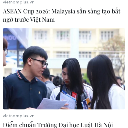
vietnamplus.vn
ASEAN Cup 2026: Malaysia sẵn sàng tạo bất
ngờ trước Việt Nam
Có thêm một tuyến xe buýt điện, Hà Nội
hiện thực mục tiêu chuyển đổi xanh
18/04/2025 07:21
Hà Nội khai trương thêm một tuyến xe buýt điện đưa
vào vận hành, khai thác góp phần hiện thực hóa mục
tiêu phát triển đô thị bền vững, giảm phát thải khí nhà
kính và bảo vệ môi trường.
vietnamplus.vn
Điểm chuẩn Trường Đại học Luật Hà Nội