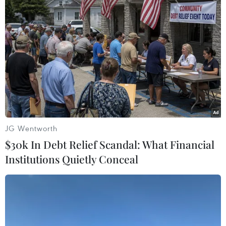
“Tập đoàn Vingroup hy vọng sẽ ngày càng có
thêm nhiều tuyến buýt điện mới được đưa vào
vận hành, để giúp cho môi trường ngày càng
trong lành hơn, đáp ứng nhu cầu đi lại và mang
lại cuộc sống tốt đẹp hơn cho người dân,” ông
Hiệp chia sẻ.
JG Wentworth
$30k In Debt Relief Scandal: What Financial
Institutions Quietly Conceal
Lãnh đạo Ủy ban Nhân dân thành phố Hà Nội và Tập đoàn