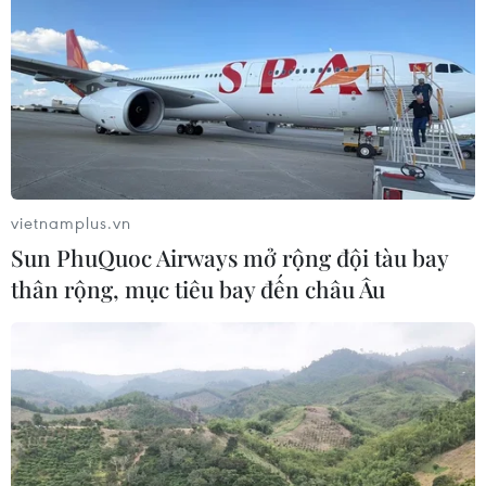
Vingroup cắt băng khai trương tuyến buýt số 43 kết nối trung
tâm nội thành với Đông Anh. (Ảnh: Việt Hùng/Vietnam+)
Theo ông Thái Hồ Phương, Giám đốc Trung tâm
quản lý điều hành giao thông thành phố Hà Nội,
với việc đưa vào vận hành tuyến buýt điện số
43, tổng số xe buýt điện, năng lượng xanh hiện
đang chiếm 20,3% số xe toàn mạng trợ giá của
vietnamplus.vn
thành phố.
Sun PhuQuoc Airways mở rộng đội tàu bay
Ông Phương cũng nhấn mạnh sự xuất hiện của
thân rộng, mục tiêu bay đến châu Âu
tuyến buýt điện số 43 tiếp tục góp phần nâng
cao chất lượng đoàn phương tiện xe buýt, làm
xanh hóa bộ mặt giao thông công cộng của Thủ
đô, đồng thời mang đến một lựa chọn giao
thông chất lượng cao, văn minh cho người
dân./.