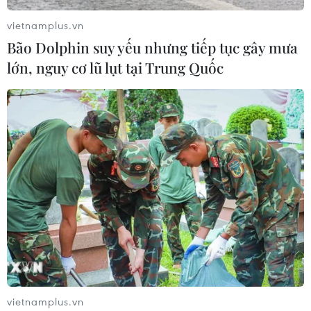
vietnamplus.vn
Bão Dolphin suy yếu nhưng tiếp tục gây mưa
lớn, nguy cơ lũ lụt tại Trung Quốc
TIN CÙNG CHUYÊN MỤC
Sun PhuQuoc Airways mở rộng đội
tàu bay thân rộng, mục tiêu bay đến
vietnamplus.vn
châu Âu