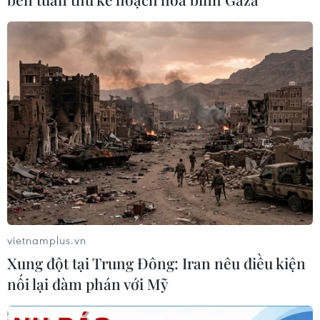
2030
06/08/2026 12:24
Tuyên Quang khẩn trương khắc
phục sạt lở trên các tuyến giao thông
06/08/2026 11:54
Xem thêm
vietnamplus.vn
Xung đột tại Trung Đông: Iran nêu điều kiện
nối lại đàm phán với Mỹ
CƠ QUAN CHỦ QUẢN: THÔNG TẤN XÃ VIỆT NAM