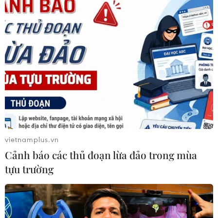
Tổng Biên tập: TRẦN TIẾN DUẨN
Phó Tổng Biên tập: NGUYỄN THỊ TÁM, KHÚC THANH
THỦY
Sở hữu trí tuệ
Quy định sử dụng
RSS
Hỗ trợ
Ngôn ngữ
TTXVN
Dịch vụ tin
Quảng cáo
Liên hệ
vietnamplus.vn
Cảnh báo các thủ đoạn lừa đảo trong mùa
tựu trường
Giấy phép số: 1374/GP-BTTTT do Bộ Thông tin và Truyền thông
cấp ngày 11/9/2008.
Quảng cáo: Phó TBT Nguyễn Thị Tám: 093.5958688, Email:
tamvna@gmail.com