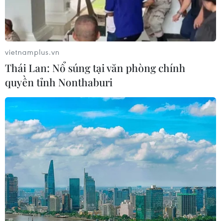
(Vietnam+)
vietnamplus.vn
Thái Lan: Nổ súng tại văn phòng chính
quyền tỉnh Nonthaburi
#xe buýt điện
#vinbus
#Vingroup
#năng lượng xanh
#tuyết buýt số 43