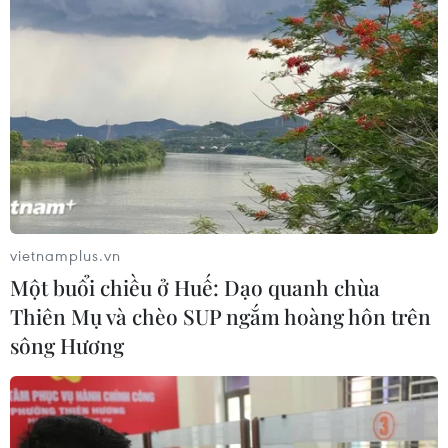
thông thành phố Hà Nội, kể từ khi đi vào hoạt động thí
điểm, hầu hết hành khách có thái độ rất hài lòng về
dịch vụ của các tuyến xe buýt điện.
vietnamplus.vn
Một buổi chiều ở Huế: Dạo quanh chùa
Thiên Mụ và chèo SUP ngắm hoàng hôn trên
sông Hương