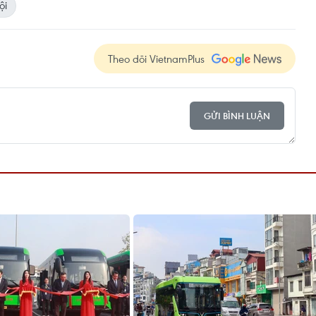
ội
Theo dõi VietnamPlus
GỬI BÌNH LUẬN