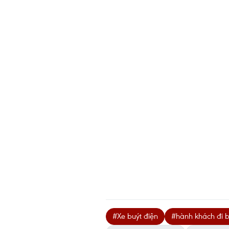
#Xe buýt điện
#hành khách đi b