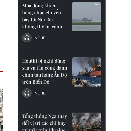
Mưa dông khiến
hàng chục chuyến
bay tới Nội Bài
không thể hạ cánh
NGHE
Houthi bị nghi đứng
sau vụ tấn công đánh
chìm tàu hàng Ấn Độ
trên Biển Đỏ
NGHE
Tổng thống Nga thay
đổi vị trí các chỉ huy
tại mặt trận Ukraine