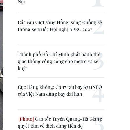
Nội
Các cầu vượt sông Hồng, sông Đuống sẽ
thông xe trước Hội nghị APEC 2027
Thành phố Hồ Chí Minh phát hành thẻ
giao thông công cộng cho metro và xe
buýt
Cục Hàng không: Có 17 tàu bay A321NEO
của Việt Nam dừng bay dài hạn
Cao tốc Tuyên Quang-Hà Giang
quyết tâm về đích đúng tiến độ