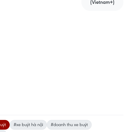
(Vietnam+)
uýt
#xe buýt hà nội
#doanh thu xe buýt