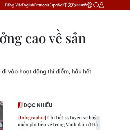
Tiếng Việt
English
Français
Español
中文
Русский
ưởng cao về sản
đi vào hoạt động thí điểm, hầu hết
ĐỌC NHIỀU
Chi tiết 45 tuyến xe buýt
miễn phí tiền vé trong Vành đai 1 ở Hà