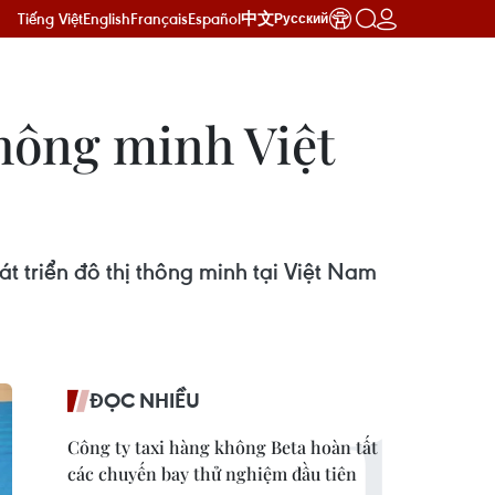
Tiếng Việt
English
Français
Español
中文
Русский
hông minh Việt
 triển đô thị thông minh tại Việt Nam
ĐỌC NHIỀU
Công ty taxi hàng không Beta hoàn tất
các chuyến bay thử nghiệm đầu tiên