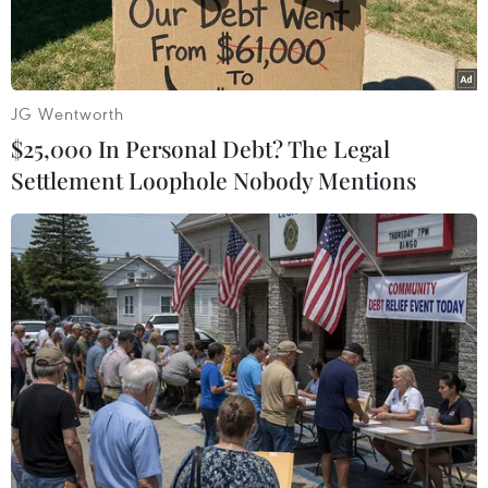
JG Wentworth
$25,000 In Personal Debt? The Legal
Settlement Loophole Nobody Mentions
Du khách thử nghiệm check-in Bảng NFC thuộc Dự án “Yêu lắm
Việt Nam” tại Vĩnh Phúc. (Ảnh: TTXVN phát)
Ngày 26/2, Báo Nhân Dân triển khai lắp đặt 3
trạm tương tác thông minh tại Văn miếu tỉnh,
Khu du lịch Tam Đảo và Khu di tích danh thắng