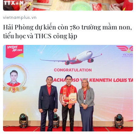
vietnamplus.vn
Hải Phòng dự kiến còn 780 trường mầm non,
tiểu học và THCS công lập
Khai mạc Lễ hội hoa Đỗ quyên - Tam Đảo
2024
01/03/2024 14:36
Diễn ra từ 1/3-24/3, Lễ hội hoa Đỗ quyên không chỉ là
không gian rực rỡ sắc màu để du khách ngắm hoa mà
còn có rất nhiều hoạt động đặc sắc.