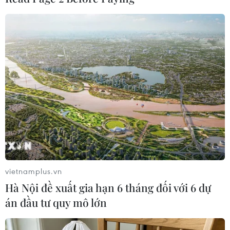
minh - 'Hướng dẫn viên
số' kết nối du khách với du
lịch
Triển khai các ứng dụng số, không gian số đã
mang lại hiệu quả trong quản lý, bảo tồn và phát
huy giá trị di sản văn hóa và là cầu nối đưa du
khách dễ dàng tiếp cận hơn với các địa điểm du
lịch Huế.
(TTXVN/Vietnam+)
vietnamplus.vn
Hà Nội đề xuất gia hạn 6 tháng đối với 6 dự
án đầu tư quy mô lớn