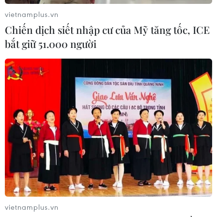
Xem thêm
vietnamplus.vn
Chiến dịch siết nhập cư của Mỹ tăng tốc, ICE
bắt giữ 51.000 người
CƠ QUAN CHỦ QUẢN: THÔNG TẤN XÃ VIỆT NAM
Tổng Biên tập: TRẦN TIẾN DUẨN
Phó Tổng Biên tập: NGUYỄN THỊ TÁM, KHÚC THANH
THỦY
Sở hữu trí tuệ
Quy định sử dụng
RSS
Hỗ trợ
Ngôn ngữ
TTXVN
vietnamplus.vn
Dịch vụ tin
Quảng cáo