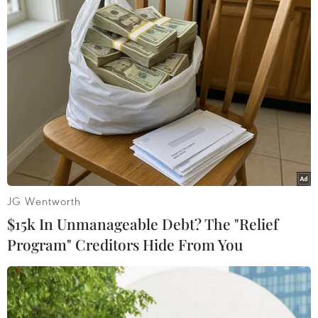
#trạm tương tác thông minh
#địa danh văn hóa nổi tiếng
#Khu di tích danh thắng Quốc gia Đặc biệt Tây Thiên
#Khu du lịch Tam Đảo
#Vĩnh Phúc
Phú Thọ
JG Wentworth
Vĩnh Phúc
$15k In Unmanageable Debt? The "Relief
Program" Creditors Hide From You
Theo dõi VietnamPlus