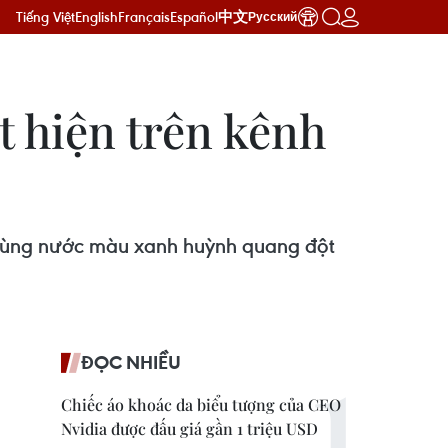
Tiếng Việt
English
Français
Español
中文
Русский
 hiện trên kênh
ột vùng nước màu xanh huỳnh quang đột
ĐỌC NHIỀU
Chiếc áo khoác da biểu tượng của CEO
Nvidia được đấu giá gần 1 triệu USD