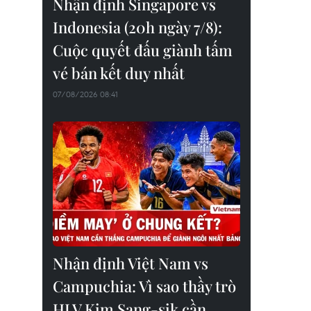
Nhận định Singapore vs
Indonesia (20h ngày 7/8):
Cuộc quyết đấu giành tấm
vé bán kết duy nhất
07/08/2026 08:41
Nhận định Việt Nam vs
Campuchia: Vì sao thầy trò
HLV Kim Sang-sik cần