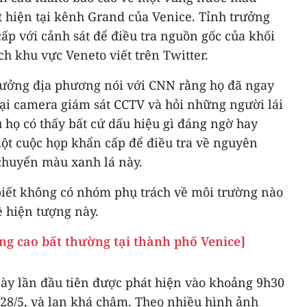
t hiện tại kênh Grand của Venice. Tỉnh trưởng
cấp với cảnh sát để điều tra nguồn gốc của khối
ch khu vực Veneto viết trên Twitter.
rưởng địa phương nói với CNN rằng họ đã ngay
lại camera giám sát CCTV và hỏi những người lái
 họ có thấy bất cứ dấu hiệu gì đáng ngờ hay
một cuộc họp khẩn cấp để điều tra về nguyên
chuyển màu xanh lá này.
iết không có nhóm phụ trách về môi trường nào
ề hiện tượng này.
âng cao bất thường tại thành phố Venice]
y lần đầu tiên được phát hiện vào khoảng 9h30
 28/5, và lan khá chậm. Theo nhiều hình ảnh