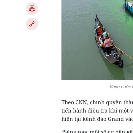
Vùng nước x
Theo CNN, chính quyền thàn
tiến hành điều tra khi một
hiện tại kênh đào Grand vào
“Sáng nay, một số cư dân g