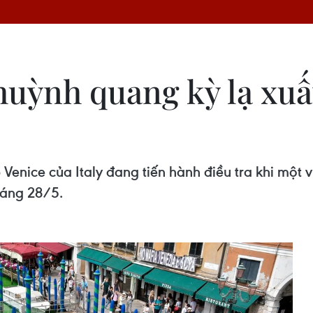
uỳnh quang kỳ lạ xuất
p Venice của Italy đang tiến hành điều tra khi m
sáng 28/5.