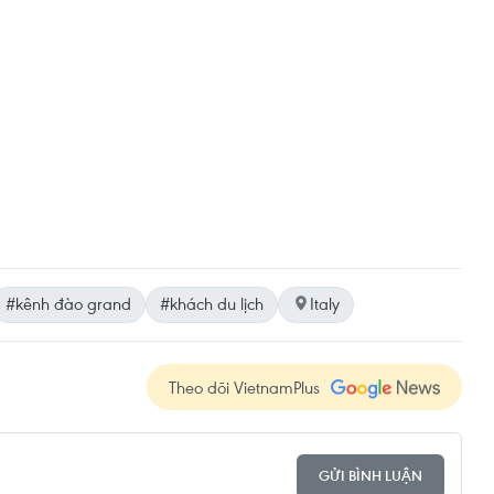
#kênh đào grand
#khách du lịch
Italy
Theo dõi VietnamPlus
GỬI BÌNH LUẬN