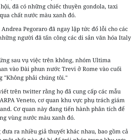
hội, đã có những chiếc thuyền gondola, taxi
 qua chất nước màu xanh đó.
Andrea Pegoraro đã ngay lập tức đổ lỗi cho các
hững người đã tấn công các di sản văn hóa Italy
đứng sau vụ việc trên không, nhóm Ultima
an vào Đài phun nước Trevi ở Rome vào cuối
g "Không phải chúng tôi."
viết trên twitter rằng họ đã cung cấp các mẫu
o ARPA Veneto, cơ quan khu vực phụ trách giám
rand. Cơ quan này đang tiến hành phân tích để
ong vùng nước màu xanh đó.
 đưa ra nhiều giả thuyết khác nhau, bao gồm cả
ặc một chất nào đó bị đổ trái phép trong khu vực