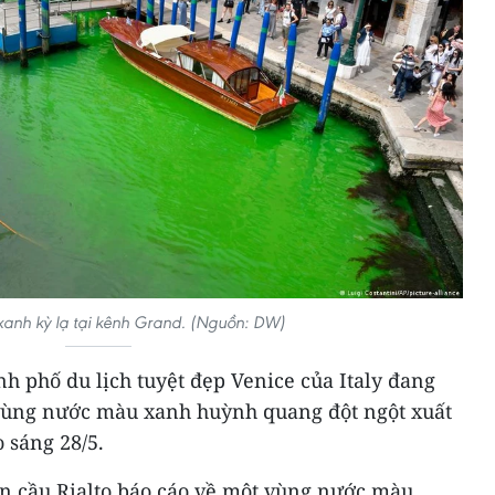
anh kỳ lạ tại kênh Grand. (Nguồn: DW)
h phố du lịch tuyệt đẹp Venice của Italy đang
 vùng nước màu xanh huỳnh quang đột ngột xuất
 sáng 28/5.
ần cầu Rialto báo cáo về một vùng nước màu