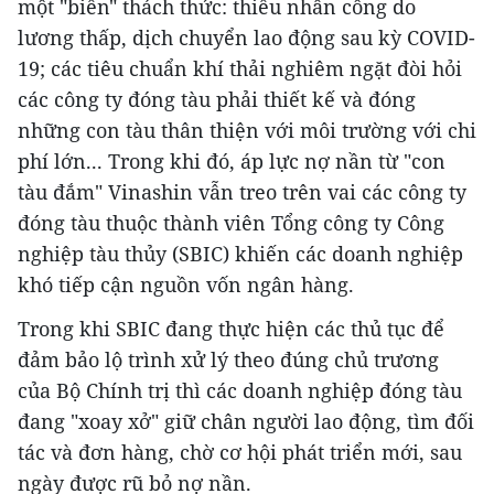
một "biển" thách thức: thiếu nhân công do
lương thấp, dịch chuyển lao động sau kỳ COVID-
19; các tiêu chuẩn khí thải nghiêm ngặt đòi hỏi
các công ty đóng tàu phải thiết kế và đóng
những con tàu thân thiện với môi trường với chi
phí lớn... Trong khi đó, áp lực nợ nần từ "con
tàu đắm" Vinashin vẫn treo trên vai các công ty
đóng tàu thuộc thành viên Tổng công ty Công
nghiệp tàu thủy (SBIC) khiến các doanh nghiệp
khó tiếp cận nguồn vốn ngân hàng.
Trong khi SBIC đang thực hiện các thủ tục để
đảm bảo lộ trình xử lý theo đúng chủ trương
của Bộ Chính trị thì các doanh nghiệp đóng tàu
đang "xoay xở" giữ chân người lao động, tìm đối
tác và đơn hàng, chờ cơ hội phát triển mới, sau
ngày được rũ bỏ nợ nần.