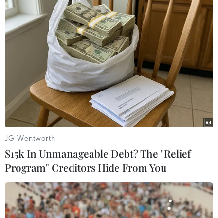
vào cuộc khủng hoảng nhân đạo tồi tệ nhất trên
thế giới với gần 14 triệu người đứng trước nguy
cơ bị đói./.
(TTXVN/Vietnam+)
JG Wentworth
$15k In Unmanageable Debt? The "Relief
Program" Creditors Hide From You