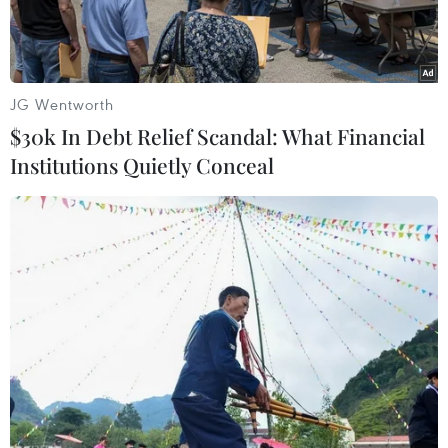
JG Wentworth
$30k In Debt Relief Scandal: What Financial
Institutions Quietly Conceal
Các tay súng Houthi tại Yemen. (Ảnh: AFP/TTXVN)
Chính phủ được quốc tế công nhận tại Yemen
cáo buộc lực lượng Hồi giáo dòng Shi'ite Houthi
đã vi phạm một lệnh ngừng bắn do Liên hợp