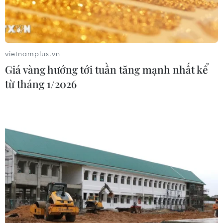
04/08/2026 14:56
Israel và Hội đồng Hòa bình thảo
vietnamplus.vn
luận giải giáp vũ khí tại Gaza
Giá vàng hướng tới tuần tăng mạnh nhất kể
04/08/2026 05:06
từ tháng 1/2026
Iran đề xuất thành lập liên minh an
ninh giữa các nước Hồi giáo trong
khu vực
04/08/2026 03:21
Iran ra điều kiện gì với Mỹ
trước khi mở lại Eo biển Hormuz?
03/08/2026 16:12