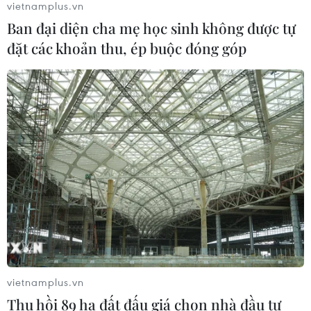
vietnamplus.vn
Ban đại diện cha mẹ học sinh không được tự
Tổng thống Mỹ: Các bên đạt bước
đặt các khoản thu, ép buộc đóng góp
tiến hướng tới chấm dứt xung đột với
Iran
03/08/2026 06:24
Tổng thống Trump thông báo thời
điểm Mỹ nối lại đàm phán với Iran
03/08/2026 00:50
Iran và Oman sắp đạt thỏa thuận về
tuyến hàng hải mới tại eo biển
Hormuz
vietnamplus.vn
02/08/2026 22:47
Thu hồi 89 ha đất đấu giá chọn nhà đầu tư