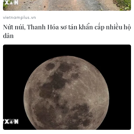
vietnamplus.vn
Nứt núi, Thanh Hóa sơ tán khẩn cấp nhiều hộ
dân
TIN CÙNG CHUYÊN MỤC
Mỹ có đang chuẩn bị một
chiến lược mới nhằm vào Iran?
07/08/2026 10:08
Mỹ can thiệp khẩn cấp, ngăn
Israel mở rộng đòn trừng phạt
Hezbollah
07/08/2026 02:31