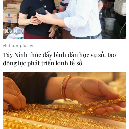
giải giáp Hezbollah tại Nam Liban
04/08/2026 22:42
Iran-Oman đàm phán thiết lập tuyến
hàng hải mới qua eo biển Hormuz
vietnamplus.vn
04/08/2026 22:42
Tây Ninh thúc đẩy bình dân học vụ số, tạo
động lực phát triển kinh tế số
Cố vấn quân sự Iran tiết lộ
sốc, tuyên bố hàng trăm binh sĩ Mỹ
đã thiệt mạng
04/08/2026 15:51
Liban và Israel nối lại đàm phán trực
tiếp về giải giáp Hezbollah