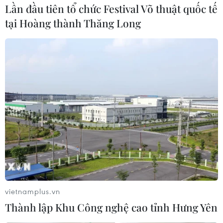
Lần đầu tiên tổ chức Festival Võ thuật quốc tế
tại Hoàng thành Thăng Long
Liên hợp quốc sẽ bỏ phiếu về việc giám
sát lệnh ngừng bắn ở Yemen
21/12/2018 02:02
Hội đồng Bảo an Liên hợp quốc dự kiến bỏ phiếu thông
qua một lệnh ngừng bắn ở vùng Hodeidah của Yemen
và sẽ cử một nhóm phản ứng nhanh giám sát việc thực
thi nghị quyết này.
vietnamplus.vn
Thành lập Khu Công nghệ cao tỉnh Hưng Yên