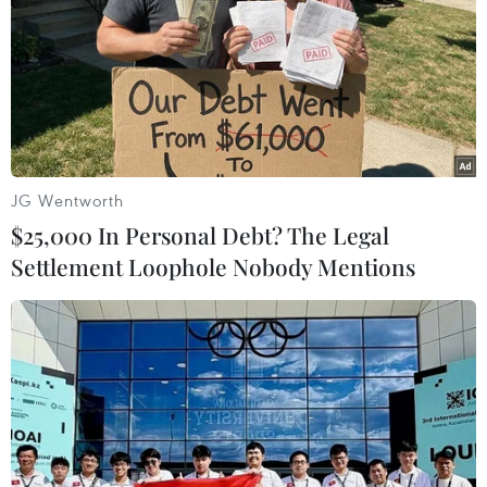
JG Wentworth
$25,000 In Personal Debt? The Legal
Settlement Loophole Nobody Mentions
Yemen: Liên hợp quốc giám sát thỏa
thuận ngừng bắn tại Hodeidah
18/12/2018 13:56
Trong 24 giờ tới, Ủy ban phối hợp tái bố trí (RCC) chịu
sự chỉ đạo Liên hợp quốc sẽ bắt đầu làm nhiệm vụ
giám sát thỏa thuận ngừng bắn tại thành phố