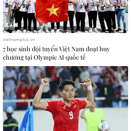
Hodeidah.
vietnamplus.vn
7 học sinh đội tuyển Việt Nam đoạt huy
chương tại Olympic AI quốc tế
Yemen: Liên quân Arab kêu gọi LHQ can
thiệp để cứu vãn lệnh ngừng bắn