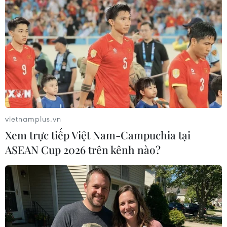
#An ninh
#Yemen
#Thành phố cảng Hodeidah
#Liên hợp quốc
#Thỏa thuận ngừng bắn
#Lực lượng Houthi
#Vi phạm lệnh ngừng bắn
#Rocket
Yemen
vietnamplus.vn
Theo dõi VietnamPlus
Xem trực tiếp Việt Nam-Campuchia tại
ASEAN Cup 2026 trên kênh nào?
TIN LIÊN QUAN