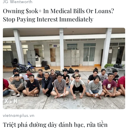
JG Wentworth
Owning $10k+ In Medical Bills Or Loans?
Stop Paying Interest Immediately
#Robert Mugabe
#Bầu cử
#Gian lận
#Phe đối lập
Zimbabwe
vietnamplus.vn
Triệt phá đường dây đánh bạc, rửa tiền