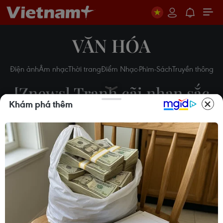
VĂN HÓA
Điện ảnh
Âm nhạc
Thời trang
Điểm Nhạc-Phim-Sách
Truyền thông
[Znews] Tranh cãi nhan sắc
Khám phá thêm
và trí tuệ, đâu mới là mãi
mãi?
07/05/2023 14:25
Theo dõi VietnamPlus