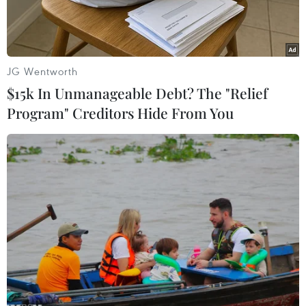
Bản tin Znews+ tuần này bàn về vấn đề “Nhan sắc
hay Trí tuệ". Đây là vấn đề gây tranh cãi trên mạng
xã hội gần đây của giới trẻ.
JG Wentworth
$15k In Unmanageable Debt? The "Relief
Program" Creditors Hide From You
Nhan sắc hay trí tuệ vẫn là một vấn đề gây
tranh cãi: Trong khi trí thức thì tạo ra tiền tài,