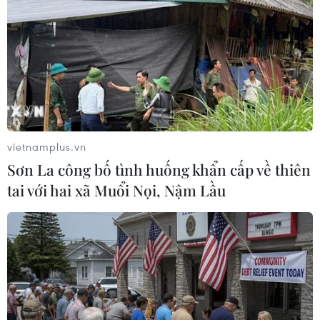
Niềm tin - nền tảng của
Quy định mới trong Luật
đồng thuận xã hội
Báo chí: Mở rộng không
gian phát triển cho báo chí
01/08/2026 00:27
31/07/2026 09:28
vietnamplus.vn
Sơn La công bố tình huống khẩn cấp về thiên
tai với hai xã Muổi Nọi, Nậm Lầu
Bộ Công an phát động
Nghĩa cử cao đẹp của lao
Chiến dịch TinAI?, kêu gọi
động Việt Nam lan tỏa trên
"kiểm trước tin sau" trong
truyền thông Nhật Bản
kỷ nguyên AI
31/07/2026 04:02