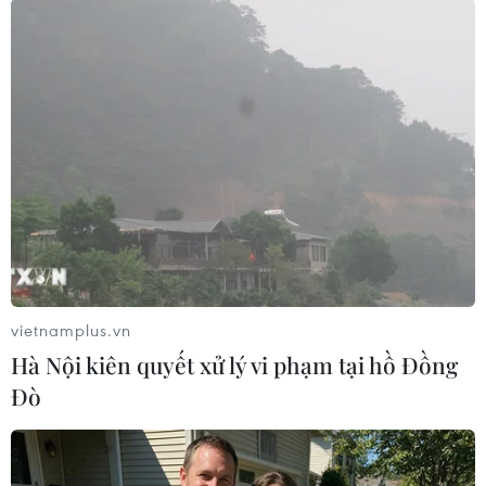
trời Pha Đin
ngoài
07/08/2026 08:31
05/08/2026 03:11
Nâng cao nhận thức về vai
Quảng Ninh lên tiếng về
trò chủ động, tích cực của
thông tin toàn tỉnh đồng
Việt Nam trong ASEAN
loạt treo cờ Tổ quốc ngày
23/8
04/08/2026 14:09
04/08/2026 13:37
vietnamplus.vn
Hà Nội kiên quyết xử lý vi phạm tại hồ Đồng
Đò