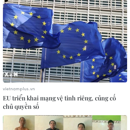
Sử dụng AI minh bạch, an
Quan hệ đặc biệt Việt
toàn và có trách nhiệm
Nam-Lào sẽ mãi phát triển
trong hoạt động báo chí
đi vào chiều sâu
21/07/2026 10:49
20/07/2026 10:02
Xem thêm
vietnamplus.vn
EU triển khai mạng vệ tinh riêng, củng cố
CƠ QUAN CHỦ QUẢN: THÔNG TẤN XÃ VIỆT NAM
chủ quyền số
Tổng Biên tập: TRẦN TIẾN DUẨN
Phó Tổng Biên tập: NGUYỄN THỊ TÁM, KHÚC THANH