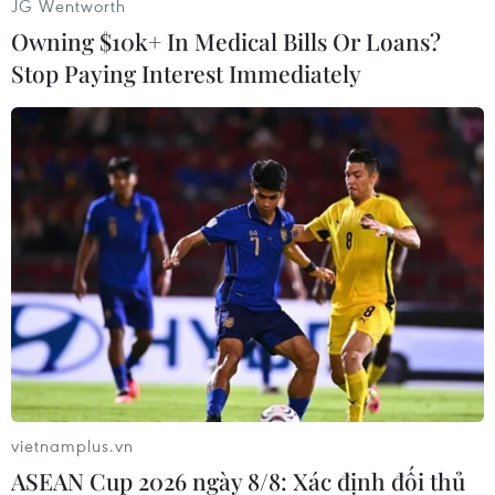
JG Wentworth
vào khoảnh khắc bạn quyết định trở thành
Owning $10k+ In Medical Bills Or Loans?
chính mình./.
Stop Paying Interest Immediately
(Vietnam+)
vietnamplus.vn
ASEAN Cup 2026 ngày 8/8: Xác định đối thủ