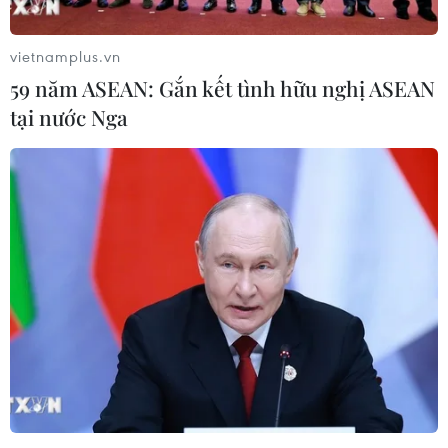
vietnamplus.vn
59 năm ASEAN: Gắn kết tình hữu nghị ASEAN
Nghệ An: Bị xử phạt vì phát
Việt Nam-Lào tăng cường
tại nước Nga
tán thông tin giả về sáp
hợp tác giữa các cơ quan lý
nhập đơn vị hành chính
luận của Đảng
29/07/2026 10:28
28/07/2026 14:26
Sắp khởi động Chiến dịch
Hợp tác truyền thông giữa
TinAI? ứng phó làn sóng
Viện Kiểm sát Nhân dân
tin giả
Tối cao với TTXVN, Báo
Nhân Dân và VOV
27/07/2026 06:04