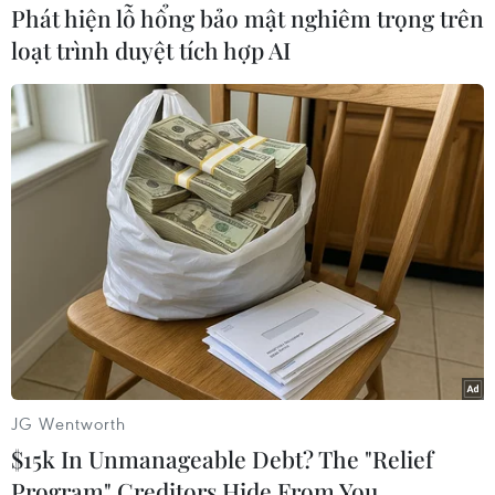
Phát hiện lỗ hổng bảo mật nghiêm trọng trên
loạt trình duyệt tích hợp AI
#Giải thưởng
#Khi Tổ quốc cần
#Tập thể
#Cá nhân
#Cộng đồng
Anh
Theo dõi VietnamPlus
JG Wentworth
TIN CÙNG CHUYÊN MỤC
$15k In Unmanageable Debt? The "Relief
Program" Creditors Hide From You