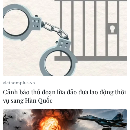
tăng kết nối khu vực phía Tây Nam
Hà Nội
06/08/2026 08:19
Ninh Bình phê duyệt hơn 500 tỷ
đồng xây dựng nhà chung cư cho
thuê
06/08/2026 08:09
Xem thêm
vietnamplus.vn
Cảnh báo thủ đoạn lừa đảo đưa lao động thời
vụ sang Hàn Quốc
CƠ QUAN CHỦ QUẢN: THÔNG TẤN XÃ VIỆT NAM