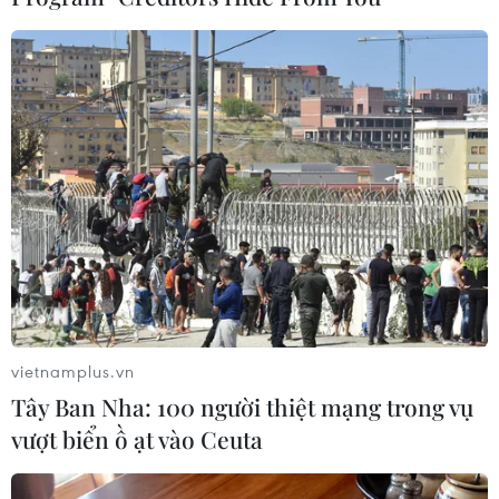
An Giang: Cháy lớn ở khu dân cư
khiến 5 căn nhà bị hư hại
06/08/2026 16:12
Tiếp tục đổi mới, nâng cao hiệu quả
công tác cai nghiện ma túy
06/08/2026 15:34
Khởi tố đối tượng giả danh Công an,
lừa đảo "chạy án" tại Đắk Lắk
vietnamplus.vn
06/08/2026 15:07
Tây Ban Nha: 100 người thiệt mạng trong vụ
vượt biển ồ ạt vào Ceuta
Cảnh sát khám xét nơi ở của Huấn