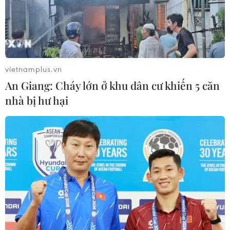
06/08/2026 11:43
Chiến dịch 500 ngày đêm:
Điện Biên hoàn thành gần 90% thu
nhận mẫu ADN thân nhân liệt sỹ
vietnamplus.vn
06/08/2026 11:01
An Giang: Cháy lớn ở khu dân cư khiến 5 căn
nhà bị hư hại
Cảnh báo mưa cường độ lớn trên
100mm tại Bắc Bộ, Thanh Hóa và
Nghệ An
06/08/2026 10:23
Bãi bỏ một số văn bản quy phạm
pháp luật không còn phù hợp
06/08/2026 09:59