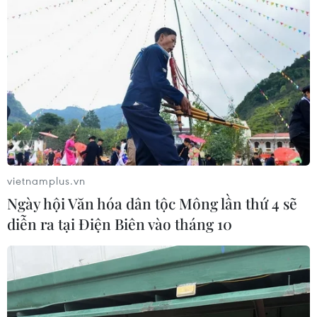
vietnamplus.vn
Ngày hội Văn hóa dân tộc Mông lần thứ 4 sẽ
diễn ra tại Điện Biên vào tháng 10
TIN CÙNG CHUYÊN MỤC
Ớt nhập khẩu từ Mexico khiến hàng