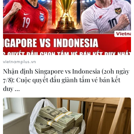
vietnamplus.vn
Nhận định Singapore vs Indonesia (20h ngày
7/8): Cuộc quyết đấu giành tấm vé bán kết
Báo cáo chi tiết về vụ ngộ độc
duy …
thương tâm do ăn tiết canh dê tại Thái
Bình
08/05/2024 10:14
Hàng chục người phải nhập viện và một người tử vong
sau bữa tiệc có món tiết canh dê tại ở Thái Bình, khiến