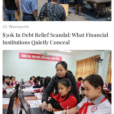
JG Wentworth
$30k In Debt Relief Scandal: What Financial
Institutions Quietly Conceal
Ảnh minh họa. (Nguồn: nikkei)
Giới chức y tế Nhật Bản ngày 30/7 thông báo có
130 người bị ngộ độc thực phẩm sau khi ăn
lươn nướng - một món ăn phổ biến tại nước
này trong mùa Hè.
Theo thông báo, tất cả các trường hợp nói trên