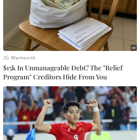
nhiều người hoang mang
JG Wentworth
$15k In Unmanageable Debt? The "Relief
Program" Creditors Hide From You
Hàng trăm nhân viên Airbus ngộ độc thực
phẩm sau tiệc Giáng sinh