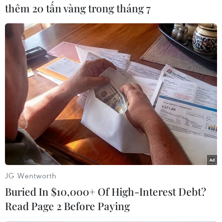
thêm 20 tấn vàng trong tháng 7
hợp nào có diễn biến nghiêm
trọng.
(TTXVN/Vietnam+)
JG Wentworth
Buried In $10,000+ Of High-Interest Debt?
Read Page 2 Before Paying