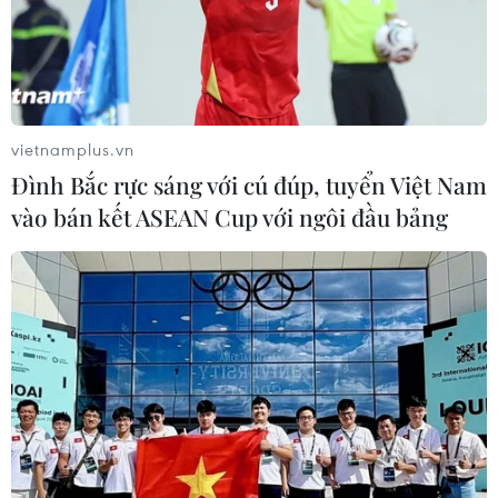
23/12/2023 02:29
Theo cơ quan y tế, hơn 700 nhân viên của Airbus
Atlantic ở miền Tây nước Pháp đã có "dấu hiệu lâm
sàng của nôn mửa hoặc tiêu chảy" sau khi tham gia
bữa tiệc Giáng sinh hồi tuần trước.
vietnamplus.vn
Đình Bắc rực sáng với cú đúp, tuyển Việt Nam
vào bán kết ASEAN Cup với ngôi đầu bảng