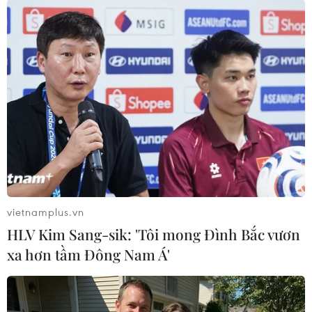
#Ngộ độc
#Lươn nướng
#Nihonbashi Isesada
Nhật Bản
Theo dõi VietnamPlus
vietnamplus.vn
TIN LIÊN QUAN
HLV Kim Sang-sik: 'Tôi mong Đình Bắc vươn
xa hơn tầm Đông Nam Á'