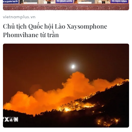
vietnamplus.vn
Chủ tịch Quốc hội Lào Xaysomphone
Phomvihane từ trần
Danh tính 5 thủy thủ Việt mất tích trong
vụ chìm tàu ở ngoài khơi Nhật
01/03/2020 13:01
Tàu chở hàng Guo Xing 1 bị chìm ở Nhật Bản có 14 thủy
thủ, trong đó có 6 người mang quốc tịch Việt Nam, 7
người Trung Quốc và 1 người Philippines.