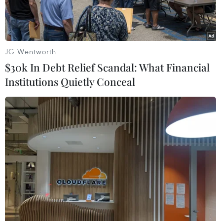
JG Wentworth
$30k In Debt Relief Scandal: What Financial
Institutions Quietly Conceal
Đảo Jeju ở miền Nam Hàn Quốc. (Nguồn: Republic of
Korea/Flickr)
Theo hãng tin Yonhap, Lực lượng Bảo vệ bờ
biển Hàn Quốc thông báo ngày 4/3, một tàu