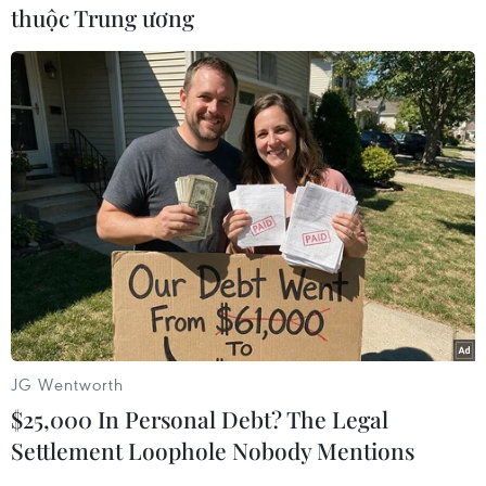
thuộc Trung ương
#Hàn Quốc
#Đảo Jeju
#Người Việt Nam
#Mất tích
Hàn Quốc
Theo dõi VietnamPlus
TIN LIÊN QUAN
JG Wentworth
$25,000 In Personal Debt? The Legal
Settlement Loophole Nobody Mentions