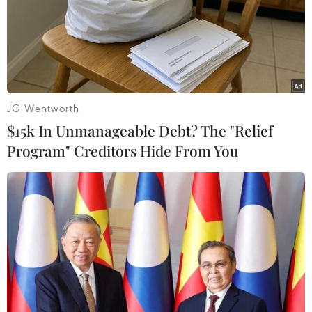
19/11/2019 03:59
Ban Quản lý Lao động Việt Nam tại Hàn Quốc cho biết
cảnh sát biển nước này sáng 19/11 đã thông báo danh
tính và số hộ chiếu của các thuyền viên Việt Nam mất
tích.
JG Wentworth
$15k In Unmanageable Debt? The "Relief
Program" Creditors Hide From You