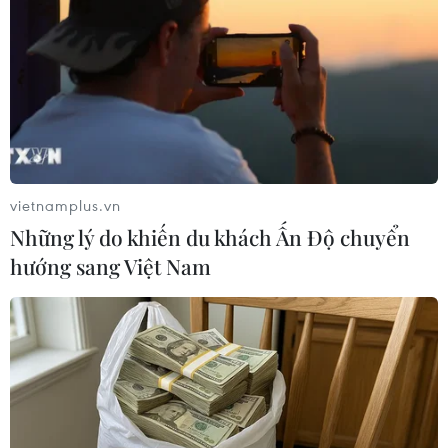
hại vợ người Việt Nam (30 tuổi) vào khoảng 5 giờ 30
phút tại nhà riêng.
vietnamplus.vn
Những lý do khiến du khách Ấn Độ chuyển
hướng sang Việt Nam
Hàn Quốc: Sáu thuyền viên Việt Nam mất
tích ngoài khơi đảo Jeju