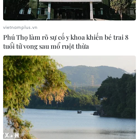
Xem thêm
vietnamplus.vn
Phú Thọ làm rõ sự cố y khoa khiến bé trai 8
tuổi tử vong sau mổ ruột thừa
CƠ QUAN CHỦ QUẢN: THÔNG TẤN XÃ VIỆT NAM
Tổng Biên tập: TRẦN TIẾN DUẨN
Phó Tổng Biên tập: NGUYỄN THỊ TÁM, KHÚC THANH
THỦY
Sở hữu trí tuệ
Quy định sử dụng
RSS
Hỗ trợ
Ngôn ngữ
TTXVN