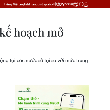
Tiếng Việt
English
Français
Español
中文
Русский
 kế hoạch mở
ng tại các nước sở tại so với mức trung