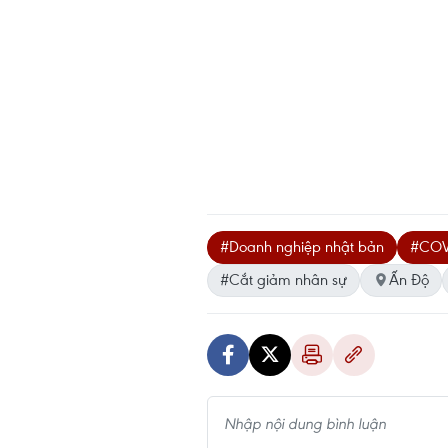
#Doanh nghiệp nhật bản
#COV
#Cắt giảm nhân sự
Ấn Độ