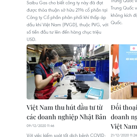
Trung Quốc vẫ
Saibu Gas cho biết công ty này đã đạt
Trung Quốc v
được thỏa thuận sở hữu 21% cổ phần tại
không kích đ
Công ty Cổ phần phân phối khí thấp áp
Quốc.
dầu khí Việt Nam (PVGD), thuộc PVG, với
số tiền đầu tư lên đến hàng chục triệu
USD.
Việt Nam thu hút đầu tư từ
Đối thoạ
các doanh nghiệp Nhật Bản
doanh ng
Việt Na
09/12/2020 11:46
Với việc kiểm soát tốt dịch bệnh COVID-
21/12/2020 11:2