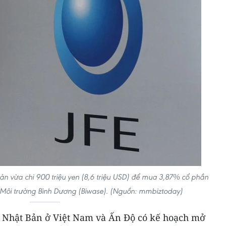
ản vừa chi 900 triệu yen (8,6 triệu USD) để mua 3,87% cổ phần
Môi trường Bình Dương (Biwase). (Nguồn: mmbiztoday)
Nhật Bản ở Việt Nam và Ấn Độ có kế hoạch mở