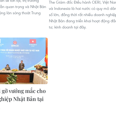
n sẽ tồn tại, thị trường
The Giám đốc Điều hành OERI, Việt N
ẫn quan trọng và Nhật Bản
và Indonesia là hai nước có quy mô dâ
ộng làn sóng thoát Trung
số lớn, đồng thời rất nhiều doanh nghiệ
Nhật Bản đang triển khai hoạt động đầ
tư, kinh doanh tại đây.
i gỡ vướng mắc cho
hiệp Nhật Bản tại
m
6