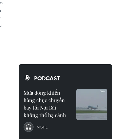
am
n
p
u
PODCAST
Mưa dông khiến
hàng chục chuyến
bay tới Nội Bài
không thể hạ cánh
NGHE