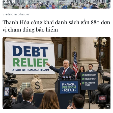
vietnamplus.vn
Thanh Hóa công khai danh sách gần 880 đơn
vị chậm đóng bảo hiểm
(Nhấp chuột để xem kích thước chuẩn)
Theo thông tin từ tiểu Ban điều trị - Ban Chỉ đạo
Quốc gia phòng, chống dịch COVID-19, tổng số
người tiếp xúc gần và nhập cảnh từ vùng dịch
đang được theo dõi sức khỏe (cách ly) hiện là
89.782 người./.
(TTXVN/Vietnam+)