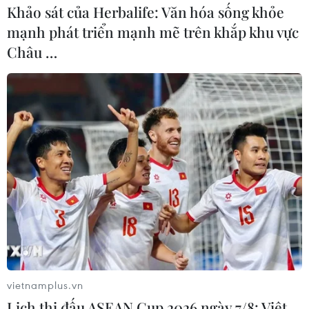
Khảo sát của Herbalife: Văn hóa sống khỏe
mạnh phát triển mạnh mẽ trên khắp khu vực
Châu …
vietnamplus.vn
Lịch thi đấu ASEAN Cup 2026 ngày 7/8: Việt