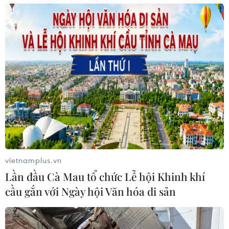
vietnamplus.vn
Lần đầu Cà Mau tổ chức Lễ hội Khinh khí
cầu gắn với Ngày hội Văn hóa di sản