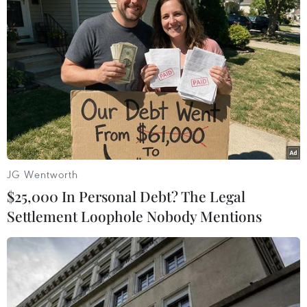
Nhìn lại tuần cao điểm truy vết thần tốc,
quyết liệt ở Quảng Ninh
09/02/2021 02:32
Quảng Ninh đã huy động sức mạnh tổng hợp thực hiện
"3 trước," "4 tại chỗ," quyết liệt đẩy nhanh tối đa tốc độ
JG Wentworth
truy vết trên diện rộng, lấy mẫu, xét nghiệm, khoanh
$25,000 In Personal Debt? The Legal
vùng, dập dịch, điều trị tích cực.
Settlement Loophole Nobody Mentions