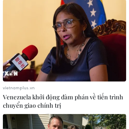
Chạy đua với thời gian, quyết tâm
thắng “giặc” COVID-19
09/02/2021 02:38
Cuộc chiến chống COVID–19 của những “chiến sỹ áo
trắng” từ khi đại dịch này bùng phát đầu năm 2020 đến
nay vẫn chưa có ngày ngưng nghỉ, bởi luôn tiềm ẩn mối
đe dọa dịch quay trở lại.
vietnamplus.vn
Venezuela khởi động đàm phán về tiến trình
chuyển giao chính trị