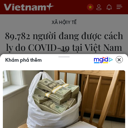
XÃ HỘI
Y TẾ
89.782 người đang được cách
ly do COVID-19 tại Việt Nam
Khám phá thêm
09/02/2021 08:33
Theo thông tin từ tiểu Ban điều trị - Ban Chỉ đạo
Quốc gia phòng, chống dịch COVID-19, tổng số
người tiếp xúc gần và nhập cảnh từ vùng dịch
đang được theo dõi sức khỏe (cách ly) hiện là
89.782 người.