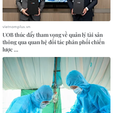
F1, F2 tại khu cách ly; phối hợp với Trung tâm Kiểm soát
dịch bệnh quản lý các F2 tại nhà.
vietnamplus.vn
UOB thúc đẩy tham vọng về quản lý tài sản
thông qua quan hệ đối tác phân phối chiến
lược …
Hưng Yên truy vết các trường hợp liên