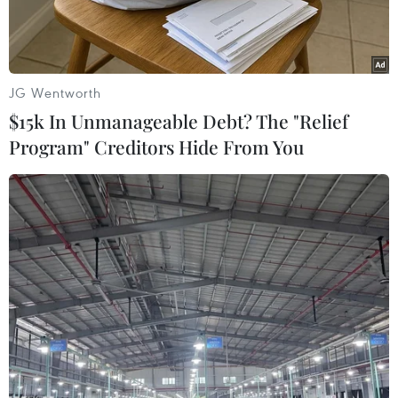
JG Wentworth
$15k In Unmanageable Debt? The "Relief
Program" Creditors Hide From You