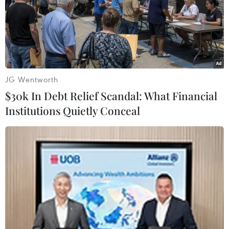
JG Wentworth
$30k In Debt Relief Scandal: What Financial
Institutions Quietly Conceal
1.800 mẫu xét nghiệm ở Bệnh viện Quân y
175 đều âm tính với SARS-CoV-2
09/02/2021 05:00
Bệnh viện Quân y 175 đã tổ chức quản lý chặt chẽ, bảo
đảm đúng quy định về cách ly đối với các trường hợp