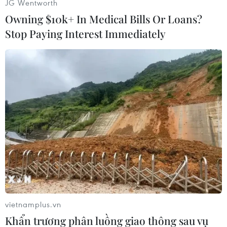
JG Wentworth
Owning $10k+ In Medical Bills Or Loans?
Stop Paying Interest Immediately
#cách ly tập trung
#tiếp xúc gần
#nhập cảnh
#covid 19
vietnamplus.vn
Theo dõi VietnamPlus
Khẩn trương phân luồng giao thông sau vụ