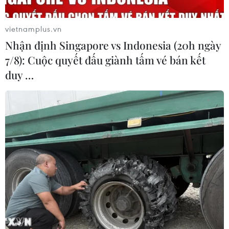
vietnamplus.vn
IS thừa nhận thực hiện vụ tấn công chốt
Nhận định Singapore vs Indonesia (20h ngày
kiểm soát an ninh tại Ai Cập
7/8): Cuộc quyết đấu giành tấm vé bán kết
01/01/2023 09:22
duy …
IS thừa nhận thực hiện vụ tấn công chốt kiểm soát an
ninh ở thành phố Ismailia ven kênh đào Suez của Ai
Cập vào chiều 30/12/2022, khiến 3 cảnh sát và 1 dân
thường thiệt mạng.