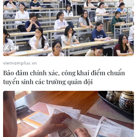
vietnamplus.vn
Bảo đảm chính xác, công khai điểm chuẩn
tuyển sinh các trường quân đội
Quân đội Ai Cập và Tây Ban Nha tiến hành
tập trận chung ở Biển Đỏ
15/02/2021 04:26
Cuộc tập trận góp phần giúp Ai Cập trao đổi kinh
nghiệm với phía Tây Ban Nha, cũng như giúp tăng