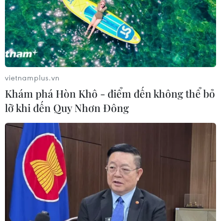
24/07/2026 01:47
Điện mừng kỷ niệm lần thứ 74 Ngày
Quốc khánh Cộng hòa Arab Ai Cập
24/07/2026 00:00
vietnamplus.vn
Khám phá Hòn Khô - điểm đến không thể bỏ
lỡ khi đến Quy Nhơn Đông
Thảm sát ở Tây Bắc Nigeria, ít nhất
24 người đã thiệt mạng
23/07/2026 22:47
Dịch tả bùng phát nghiêm trọng tại
Nigeria, hàng trăm người tử vong
23/07/2026 07:23