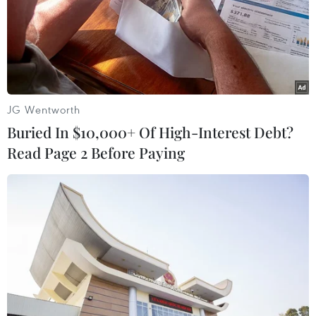
cường lợi ích chung và thúc đẩy hợp tác giữa hải quân
hai nước.
JG Wentworth
Buried In $10,000+ Of High-Interest Debt?
Read Page 2 Before Paying
Quân đội Ai Cập tiêu diệt chỉ huy khủng