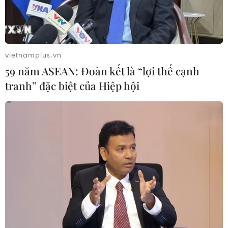
Dịch Ebola: Số ca tử vong ở châu Phi
tăng lên hơn 1.000 người
vietnamplus.vn
22/07/2026 22:56
59 năm ASEAN: Đoàn kết là “lợi thế cạnh
tranh” đặc biệt của Hiệp hội
Tỷ phú Bill Gates nhấn mạnh tầm
quan trọng của đầu tư vào con người
và công nghệ
22/07/2026 06:02
Xem thêm