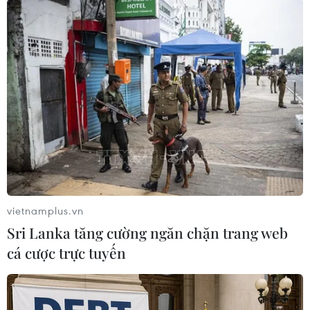
#Chiến hạm Al Qadir
#Hệ thống vũ khí
#Chiến đấu trên biển
#Meko A-200
Ai Cập
Đức
Theo dõi VietnamPlus
vietnamplus.vn
Sri Lanka tăng cường ngăn chặn trang web
TIN LIÊN QUAN
cá cược trực tuyến