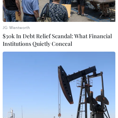
JG Wentworth
$30k In Debt Relief Scandal: What Financial
Institutions Quietly Conceal
Chiến hạm mà Ai Cập mới tiếp nhận. (Nguồn: Military.africa)
Các lực lượng vũ trang Ai Cập ngày 29/5 đã tiếp
nhận chiến hạm thứ 2 lớp Meko A-200, do tập
đoàn ThyssenKrupp Marine Systems (Đức)