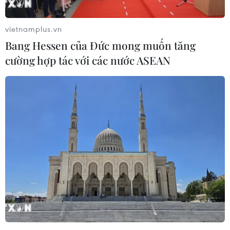
Apple có thể đưa OLED vào máy tính xách
tay và máy tính bảng
vietnamplus.vn
24/06/2019 07:52
Bang Hessen của Đức mong muốn tăng
Apple có thể sử dụng màn hình OLED cao cấp trong
cường hợp tác với các nước ASEAN
nhiều thiết bị của mình, không chỉ cho iPhone mà còn có
thể cho cả máy tính xách tay, máy tính bảng.