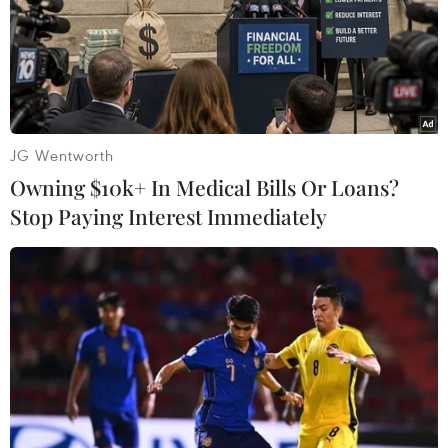
trong bốn năm tới.
JG Wentworth
Owning $10k+ In Medical Bills Or Loans?
Stop Paying Interest Immediately
Apple thu hồi một số mẫu máy MacBook
Pro do lỗi pin quá nhiệt
21/06/2019 05:18