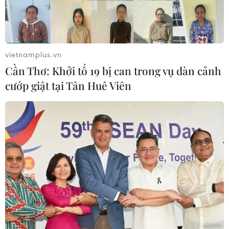
TIN CÙNG CHUYÊN MỤC
vietnamplus.vn
EU triển khai mạng vệ tinh riêng,
Cần Thơ: Khởi tố 19 bị can trong vụ dàn cảnh
củng cố chủ quyền số
cướp giật tại Tân Huê Viên
08/08/2026 04:15
Trung Quốc: E-Town Bắc Kinh
hướng tới trở thành trung tâm AI
toàn cầu năm 2030
08/08/2026 02:11
Việt Nam vượt xa mức trung bình
toàn cầu về ứng dụng AI trong công