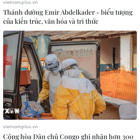
vietnamplus.vn
Thánh đường Emir Abdelkader - biểu tượng
của kiến trúc, văn hóa và tri thức
Foxconn hối thúc Apple chuyển dây
chuyền sản xuất ra khỏi Trung Quốc
25/06/2019 04:55
Theo Bloomberg, người sáng lập Foxconn, Terry Gou đã
nói rằng Apple nên chuyển sản xuất ra khỏi Trung Quốc.
vietnamplus.vn
Cộng hòa Dân chủ Congo ghi nhận hơn 300