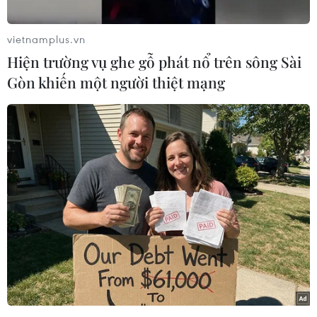
trên của Apple mang lại hy vọng cho JDI, trong
bối cảnh sự bấp bênh trong việc "giải cứu" công
vietnamplus.vn
ty này gia tăng sau khi 2 hãng đối tác bảo trợ
Hiện trường vụ ghe gỗ phát nổ trên sông Sài
tiềm năng là TPK Holding Co. và CGL Group của
Gòn khiến một người thiệt mạng
Đài Loan (Trung Quốc) gần đây rút lại kế hoạch
cấp vốn 748 triệu USD cho công ty Nhật Bản
trên.
JDI hiện là một trong những đối tác cung ứng
màn hình LCD chủ lực của Apple. Trong năm tài
chính kết thúc cuối tháng Ba vừa qua, khoảng
60% doanh số của công ty này là cung cấp cho
Apple.
[Apple phản hồi khiếu kiện của Spotify về
cạnh tranh không công bằng]