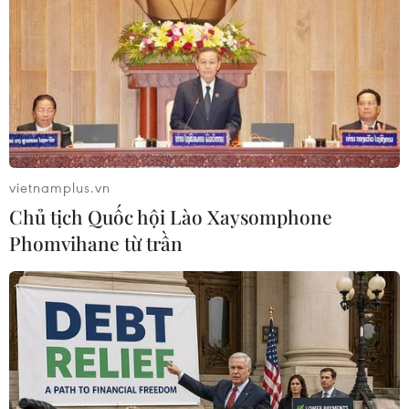
vietnamplus.vn
Chủ tịch Quốc hội Lào Xaysomphone
Phomvihane từ trần
Apple sẽ vẫn dẫn dắt thị trường đồng hồ
thông minh trong 4 năm
20/06/2019 11:04
Theo một dự báo hàng quý gần đây của công ty nghiên
cứu thị trường IDC, Apple sẽ tiếp tục dẫn dắt sự tăng
trưởng của thị trường đồng hồ thông minh (smartwatch)