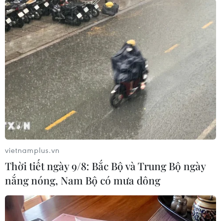
Nhật Bản
Theo dõi VietnamPlus
TIN LIÊN QUAN
vietnamplus.vn
Thời tiết ngày 9/8: Bắc Bộ và Trung Bộ ngày
nắng nóng, Nam Bộ có mưa dông