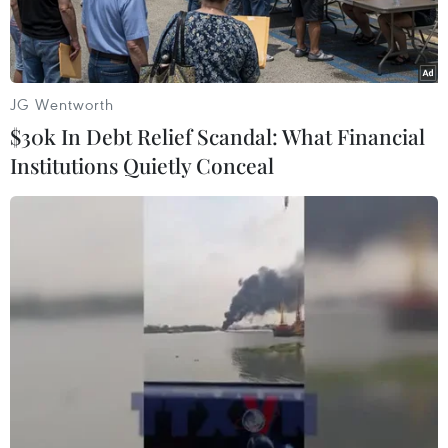
JG Wentworth
$30k In Debt Relief Scandal: What Financial
Institutions Quietly Conceal
(Nguồn: Nikkei Asian Review)
Hãng công nghệ Apple của Mỹ đang cân nhắc
đầu tư 100 triệu USD vào Công ty sản xuất màn
hình Japan Display Inc. (JDI) của Nhật Bản
nhằm bổ sung vốn cho công ty đang gặp khó
khăn về tài chính này.
Các nguồn thạo tin ngày 27/6 cho biết kế hoạch