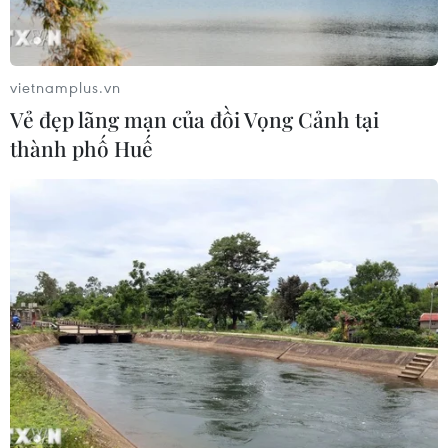
phải gắn kết giữa bảo vệ hệ thống và
con người
06/08/2026 02:30
vietnamplus.vn
Vẻ đẹp lãng mạn của đồi Vọng Cảnh tại
Công nghệ Robot Da Vinci
thành phố Huế
nâng cao năng lực phẫu thuật
chuyên sâu tại Bệnh viện K
06/08/2026 02:13
Chọn đúng đầu tàu: Danh mục
doanh nghiệp nhà nước mạnh và bài
toán giao nhiệm vụ
06/08/2026 00:56
Xem thêm