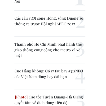
Nội
Các cầu vượt sông Hồng, sông Đuống sẽ
thông xe trước Hội nghị APEC 2027
Thành phố Hồ Chí Minh phát hành thẻ
giao thông công cộng cho metro và xe
buýt
Cục Hàng không: Có 17 tàu bay A321NEO
của Việt Nam dừng bay dài hạn
Cao tốc Tuyên Quang-Hà Giang
quyết tâm về đích đúng tiến độ