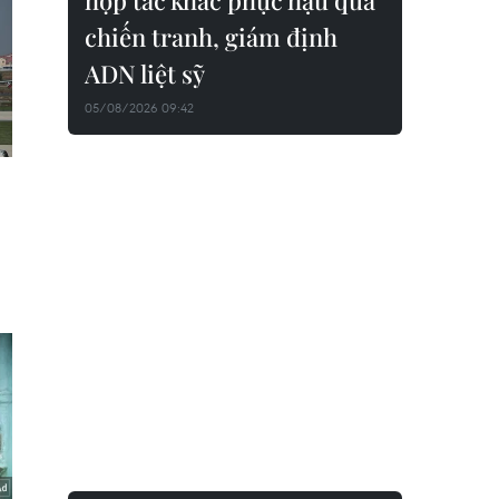
hợp tác khắc phục hậu quả
chiến tranh, giám định
ADN liệt sỹ
05/08/2026 09:42