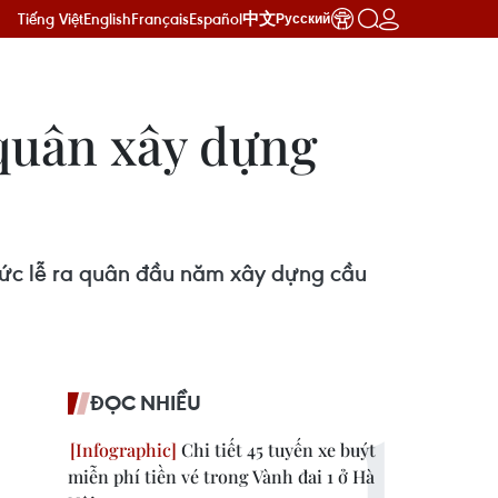
Tiếng Việt
English
Français
Español
中文
Русский
 quân xây dựng
chức lễ ra quân đầu năm xây dựng cầu
ĐỌC NHIỀU
Chi tiết 45 tuyến xe buýt
miễn phí tiền vé trong Vành đai 1 ở Hà