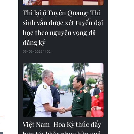
Thi lại ở Tuyên Quang: Thí
sinh vẫn được xét tuyển đại
học theo nguyện vọng đã
đăng ký
05/08/2026 11:02
Việt Nam-Hoa Kỳ thúc đẩy