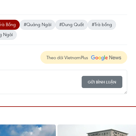
rà Bồng
#Quảng Ngãi
#Dung Quất
#Trà bồng
g Ngãi
Theo dõi VietnamPlus
GỬI BÌNH LUẬN