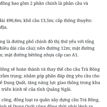
 đồng bao gồm 2 phần chính là phần cầu và
dài 490,8m; khổ cầu 13,5m; cấp thông thuyền:
địa.
g là đường phố chính đô thị thứ yếu với tổng
chiều dài của cầu); nền đường 12m; mặt đường
1m; mặt đường bêtông nhựa cấp cao A1.
Bồng sẽ hoàn thành và thay thế cho cầu Trà Bồng
trầm trọng; nhằm góp phần đáp ứng yêu cầu cho
tế Dung Quất, tăng năng lực giao thông trong khu
 triển kinh tế của tỉnh Quảng Ngãi.
 công, đồng loạt ra quân xây dựng cầu Trà Bồng,
inh tế Dung Quất cũng đồng thời phát lệnh ra