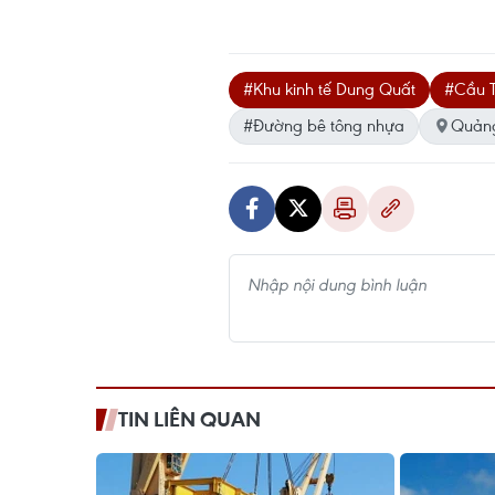
#Khu kinh tế Dung Quất
#Cầu T
#Đường bê tông nhựa
Quản
TIN LIÊN QUAN