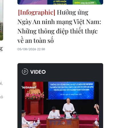
Hưởng ứng
Ngày An ninh mạng Việt Nam:
Những thông điệp thiết thực
về an toàn số
g
05/08/2026 22:58
ề
VIDEO
i,
có