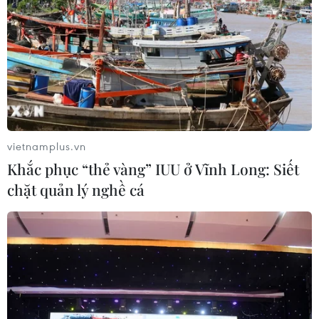
TIN LIÊN QUAN
vietnamplus.vn
Khắc phục “thẻ vàng” IUU ở Vĩnh Long: Siết
chặt quản lý nghề cá
Hàn Quốc cảnh báo mực nước biển ngoài
khơi bờ biển phía Đông có thể dâng cao
01/01/2024 10:46
Cơ quan Khí tượng Hàn Quốc (KMA) cho biết sóng thần