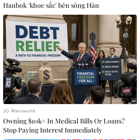
Liên hợp quốc sẽ triệu tập
Hanbok 'khoe sắc' bên sông Hàn
hội nghị giải quyết mối đe
dọa do nước biển dâng
Đại Hội đồng Liên hợp quốc dự
kiến triệu tập hội nghị cấp cao để
bàn cách giải quyết các mối đe
dọa hiện hữu do nước biển
dâng vào tháng Chín tới.
(TTXVN/Vietnam+)
JG Wentworth
Owning $10k+ In Medical Bills Or Loans?
Stop Paying Interest Immediately