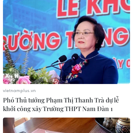
#Australia
Australia
Theo dõi VietnamPlus
vietnamplus.vn
Phó Thủ tướng Phạm Thị Thanh Trà dự lễ
khởi công xây Trường THPT Nam Đàn 1
Biến đổi khí hậu
Lở đất tại Philippines khiến ít nhất 4 người thiệt