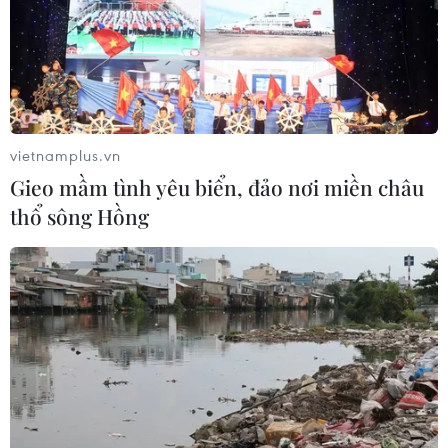
do trận động đất tại tỉnh Ishikawa và các tỉnh lân cận
của Nhật Bản có thể khiến mực nước biển dâng cao
ngoài khơi bờ biển phía Đông Hàn Quốc.
vietnamplus.vn
Gieo mầm tình yêu biển, đảo nơi miền châu
thổ sông Hồng
Maldives biến các đảo thành pháo đài để