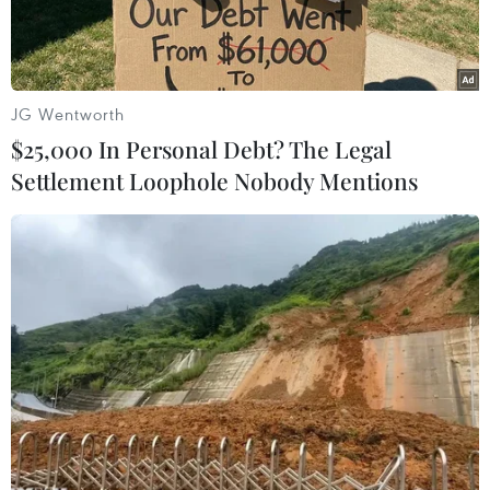
JG Wentworth
$25,000 In Personal Debt? The Legal
Settlement Loophole Nobody Mentions
Ảnh minh họa. (Nguồn: TimeOut)
Theo nghiên cứu được công bố ngày 28/3 tại
Australia, những cồn cát ven biển ở bang Nam
Australia (SA) đang bị thu hẹp lại do nước biển
xâm lấn, với tốc độ đáng báo động.
Trong nghiên cứu này, một nhóm nhà khoa học