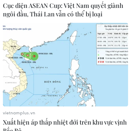
Cục diện ASEAN Cup: Việt Nam quyết giành
06/08/2026 04:38
ngôi đầu, Thái Lan vẫn có thể bị loại
Việt Nam và Lào thúc đẩy hợp tác
khoa học
05/08/2026 23:43
Phát triển mô hình AI giải mã “ngôn
ngữ của não bộ”
05/08/2026 23:26
vietnamplus.vn
Ngoại giao khoa học-
Xuất hiện áp thấp nhiệt đới trên khu vực vịnh
công nghệ trở thành trụ cột mới của
Bắc Bộ
nền đối ngoại Việt Nam