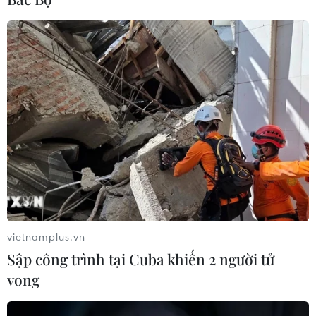
05/08/2026 14:56
Bế mạc Techfest Hải Phòng 2026:
Lan tỏa tinh thần đổi mới, khát vọng
phát triển
05/08/2026 12:58
Lần đầu tiên Hội nghị Ngoại giao có
một phiên họp riêng về khoa học
công nghệ
05/08/2026 08:08
vietnamplus.vn
Sập công trình tại Cuba khiến 2 người tử
Trung Quốc phóng thành công hai
vong
vệ tinh siêu phổ Đông Phương Huệ
Nhãn