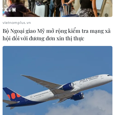
Xem thêm
vietnamplus.vn
Bộ Ngoại giao Mỹ mở rộng kiểm tra mạng xã
hội đối với đương đơn xin thị thực
CƠ QUAN CHỦ QUẢN: THÔNG TẤN XÃ VIỆT NAM
Tổng Biên tập: TRẦN TIẾN DUẨN
Phó Tổng Biên tập: NGUYỄN THỊ TÁM, KHÚC THANH
THỦY
Sở hữu trí tuệ
Quy định sử dụng
RSS
Hỗ trợ
Ngôn ngữ
TTXVN