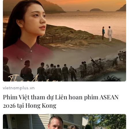
#Triều Tiên
#Bộ trưởng Ngoại giao
#Ri Yong-ho
#Ri Son-gwon
#Cải tổ
Triều Tiên
Theo dõi VietnamPlus
vietnamplus.vn
Phim Việt tham dự Liên hoan phim ASEAN
2026 tại Hong Kong
TIN LIÊN QUAN