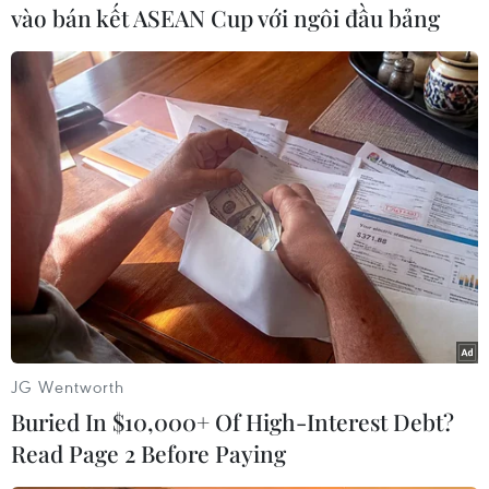
vào bán kết ASEAN Cup với ngôi đầu bảng
viên hàng đầu của Triều Tiên đến Trung Quốc
và Liên hợp quốc đã trở lại Bình Nhưỡng vào
thứ Bảy 18/1, làm dấy lên suy đoán rằng Triều
Tiên có thể xem xét lại chiến lược đàm phán hạt
nhân với Mỹ./.
(Vietnam+)
JG Wentworth
Buried In $10,000+ Of High-Interest Debt?
Read Page 2 Before Paying