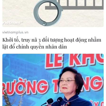
vietnamplus.vn
Khởi tố, truy nã 3 đối tượng hoạt động nhằm
lật đổ chính quyền nhân dân
TIN CÙNG CHUYÊN MỤC
Cần Thơ thúc đẩy hợp tác du lịch với
đối tác Hàn Quốc
07/08/2026 12:46
Hàn Quốc áp dụng ưu đãi thuế hỗ