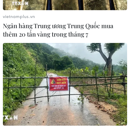
vietnamplus.vn
Ngân hàng Trung ương Trung Quốc mua
thêm 20 tấn vàng trong tháng 7
Nền kinh tế Triều Tiên khởi sắc bất chấp
các lệnh trừng phạt
18/01/2020 10:57
Nền kinh tế Triều Tiên trong năm 2019 tăng trưởng 1,8%
so với năm trước đó, và dự báo sẽ tiếp tục tăng trưởng
trong vài năm tới bất chấp tác động của các biện pháp
trừng phạt quốc tế.