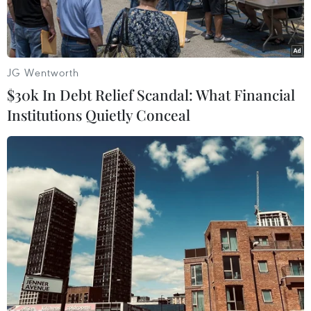
JG Wentworth
$30k In Debt Relief Scandal: What Financial
Institutions Quietly Conceal
Ông Ri Yong-ho, Bộ trưởng Ngoại giao đường như đã bị thay
thế của Triều Tiên. (Nguồn: Reuters)
Tờ NK News có trụ sở tại Seoul dẫn các nguồn
tin tại Triều Tiên cho biết nước này đã thông
báo cho các đại sứ nước ngoài tại Bình Nhưỡng
về quyết định gần đây bổ nhiệm ông Ri Son-
gwon, Chủ tịch Ủy ban Thống nhất đất nước hòa
bình, làm Bộ trưởng Ngoại giao mới thay ông Ri