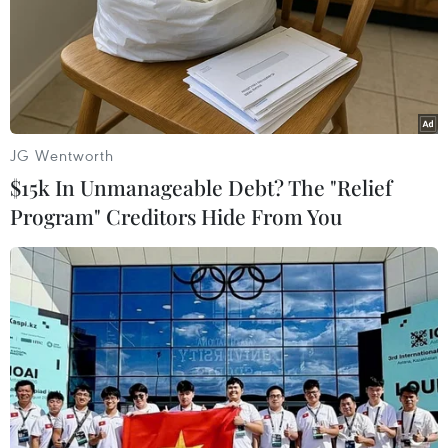
Theo một quan chức của Hàn Quốc, việc Seoul thúc đẩy
sự hợp tác liên Triều sẽ được thực hiện theo cách có khả
năng tạo điều kiện thuận lợi cho cuộc thương lượng phi
hạt nhân hóa giữa Mỹ- Triều.
JG Wentworth
$15k In Unmanageable Debt? The "Relief
Program" Creditors Hide From You