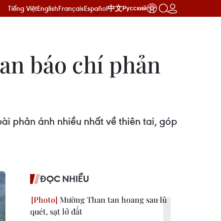
Tiếng Việt
English
Français
Español
中文
Русский
an báo chí phản
ài phản ánh nhiều nhất về thiên tai, góp
ĐỌC NHIỀU
Mường Than tan hoang sau lũ
quét, sạt lở đất