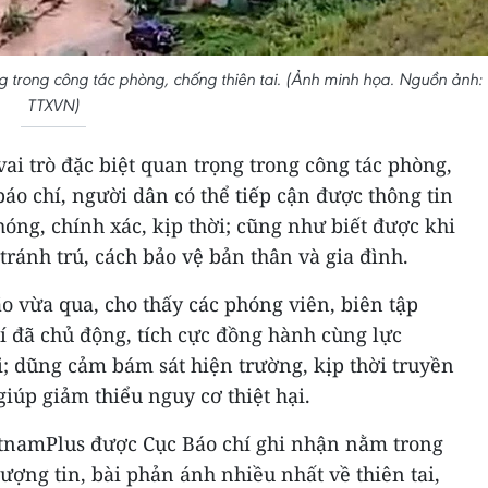
ng trong công tác phòng, chống thiên tai. (Ảnh minh họa. Nguồn ảnh:
TTXVN)
vai trò đặc biệt quan trọng trong công tác phòng,
báo chí, người dân có thể tiếp cận được thông tin
hóng, chính xác, kịp thời; cũng như biết được khi
tránh trú, cách bảo vệ bản thân và gia đình.
o vừa qua, cho thấy các phóng viên, biên tập
í đã chủ động, tích cực đồng hành cùng lực
; dũng cảm bám sát hiện trường, kịp thời truyền
 giúp giảm thiểu nguy cơ thiệt hại.
etnamPlus được Cục Báo chí ghi nhận nằm trong
lượng tin, bài phản ánh nhiều nhất về thiên tai,