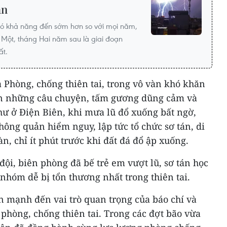
an
có khả năng đến sớm hơn so với mọi năm,
 Một, tháng Hai năm sau là giai đoạn
ất.
 Phòng, chống thiên tai, trong vô vàn khó khăn
ên những câu chuyện, tấm gương dũng cảm và
hư ở Điện Biên, khi mưa lũ đổ xuống bất ngờ,
ông quản hiểm nguy, lập tức tổ chức sơ tán, di
n, chỉ ít phút trước khi đất đá đổ ập xuống.
đội, biên phòng đã bế trẻ em vượt lũ, sơ tán học
nhóm dễ bị tổn thương nhất trong thiên tai.
n mạnh đến vai trò quan trọng của báo chí và
 phòng, chống thiên tai. Trong các đợt bão vừa