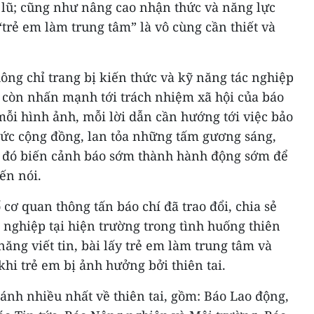
o lũ; cũng như nâng cao nhận thức và năng lực
“trẻ em làm trung tâm” là vô cùng cần thiết và
hông chỉ trang bị kiến thức và kỹ năng tác nghiệp
 còn nhấn mạnh tới trách nhiệm xã hội của báo
 mỗi hình ảnh, mỗi lời dẫn cần hướng tới việc bảo
hức cộng đồng, lan tỏa những tấm gương sáng,
ừ đó biến cảnh báo sớm thành hành động sớm để
iến nói.
ố cơ quan thông tấn báo chí đã trao đổi, chia sẻ
nghiệp tại hiện trường trong tình huống thiên
năng viết tin, bài lấy trẻ em làm trung tâm và
hi trẻ em bị ảnh hưởng bởi thiên tai.
ánh nhiều nhất về thiên tai, gồm: Báo Lao động,