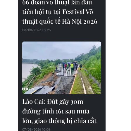
66 đoàn võ thuật lần đầu
tiên hội tụ tại Festival Võ
thuật quốc tế Hà Nội 2026
08/08/2026 02:26
Lào Cai: Đứt gãy 30m
đường tỉnh 161 sau mưa
lớn, giao thông bị chia cắt
07/08/2026 10:08