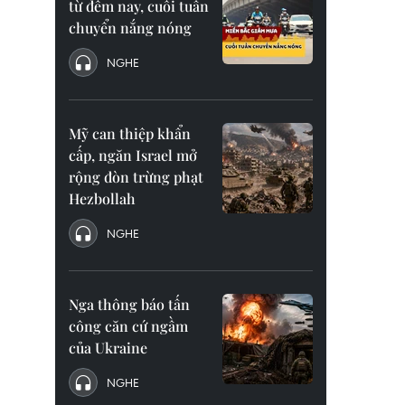
từ đêm nay, cuối tuần
chuyển nắng nóng
NGHE
Mỹ can thiệp khẩn
cấp, ngăn Israel mở
rộng đòn trừng phạt
Hezbollah
NGHE
Nga thông báo tấn
công căn cứ ngầm
của Ukraine
NGHE