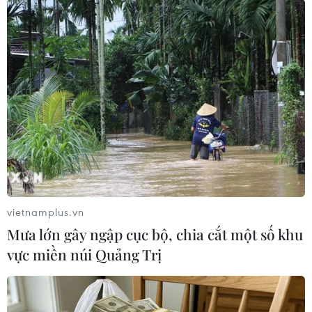
4% số người được hỏi đang ủng hộ ứng cử viên
tự do Shane Hazel.
Theo số liệu công bố ngày 25/10, đã có 58,3 triệu
cử tri Mỹ đi bỏ phiếu sớm./.
(TTXVN/Vietnam+)
vietnamplus.vn
Mưa lớn gây ngập cục bộ, chia cắt một số khu
vực miền núi Quảng Trị