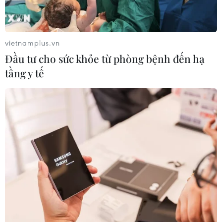
vietnamplus.vn
Đầu tư cho sức khỏe từ phòng bệnh đến hạ
tầng y tế
TIN CÙNG CHUYÊN MỤC
Bạn bè Canada chia sẻ về giá trị độc
lập, tự chủ của Việt Nam
09/08/2026 05:13
Người từng là luật sư riêng của Tổng
thống Trump trở thành Bộ trưởng Tư
pháp Mỹ