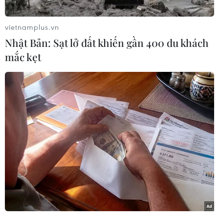
gửi tới các điểm bỏ phiếu, theo đó, 33 bang đã
có tổng số phiếu bầu sớm cao hơn con số phiếu
vietnamplus.vn
bầu trong cuộc bầu cử tổng thống năm 2016.
Nhật Bản: Sạt lở đất khiến gần 400 du khách
Theo phóng viên TTXVN tại Mỹ, số liệu thống kê
mắc kẹt
cho thấy trong số 33 bang nói trên, 12 bang
được đánh giá có sự cạnh tranh gay gắt nhất
giữa hai đảng Dân chủ và Cộng hòa đã có tổng
số phiếu bầu sớm vượt năm 2016, bao gồm
Georgia, Iowa, Maine, Michigan, Minnesota,
Nebraska, New Hampshire, Bắc Carolina, Ohio,
Pennsylvania, Texas và Wisconsin.
Với hơn 7,3 triệu cử tri đã đi bỏ phiếu sớm trong
năm nay, bang Texas đã đạt xấp xỉ tổng số cử tri
đi bỏ phiếu trong năm 2016. Tỷ lệ cử tri đi bỏ
phiếu sớm tại bang này hiện chiếm gần 82%