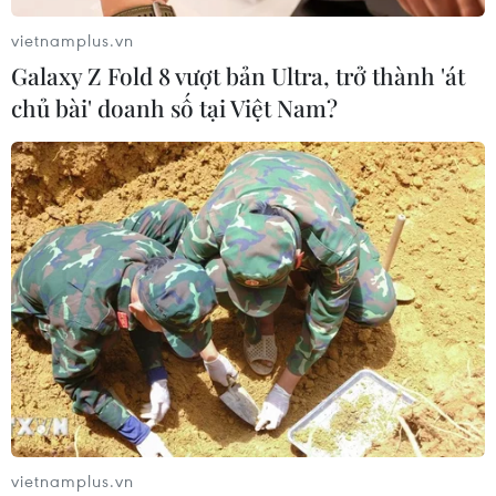
08/08/2026 23:28
vietnamplus.vn
Galaxy Z Fold 8 vượt bản Ultra, trở thành 'át
Thượng viện Mỹ thông qua luật ngân
chủ bài' doanh số tại Việt Nam?
sách tránh nguy cơ chính phủ đóng
cửa
08/08/2026 13:31
Thượng viện Mỹ thông qua dự luật
trừng phạt Nga
08/08/2026 03:50
Canada, Mỹ đàm phán thỏa thuận
thương mại tạm thời nhằm hạ nhiệt
căng thẳng
vietnamplus.vn