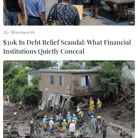
JG Wentworth
$30k In Debt Relief Scandal: What Financial
Institutions Quietly Conceal
Cử tri bỏ phiếu sớm bầu Tổng thống Mỹ 2020 tại điểm bầu cử
ở North Charleston, bang Nam Carolina. (Ảnh: AFP/TTXVN)
Ngày 26/10, số liệu của CNN, Edison Research và
Catalist cho thấy, hơn 60 triệu phiếu bầu cử sớm
trong cuộc bầu cử tổng thống Mỹ 2020 đã được