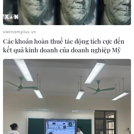
Chiến dịch vận động tranh cử của ông Donald Trump và
ông Joe Biden đã chi 160 triệu USD cho quảng cáo
truyền hình và kỹ thuật số chỉ trong 7 ngày qua.
vietnamplus.vn
Các khoản hoàn thuế tác động tích cực đến
kết quả kinh doanh của doanh nghiệp Mỹ