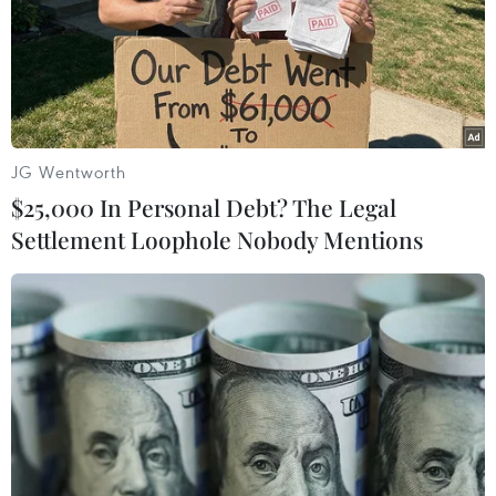
bất đồng thực sự.
JG Wentworth
$25,000 In Personal Debt? The Legal
Settlement Loophole Nobody Mentions
Bầu cử Mỹ: Kỷ lục của 2 ứng cử viên trong
giai đoạn tranh cử nước rút
24/10/2020 00:39