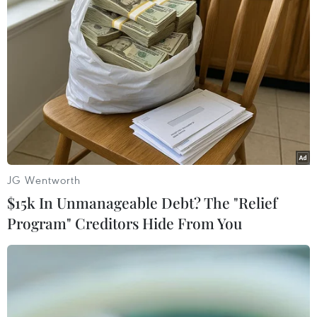
#Bầu cử Mỹ
#Donald Trump
#Joe Biden
#Cử tri Mỹ
#Bang Georgia
Mỹ
Theo dõi VietnamPlus
JG Wentworth
$15k In Unmanageable Debt? The "Relief
Program" Creditors Hide From You
TIN LIÊN QUAN