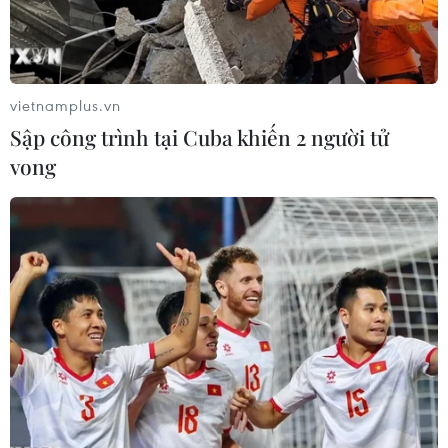
vietnamplus.vn
Sập công trình tại Cuba khiến 2 người tử
vong
Bầu cử Mỹ 2020: Tổng thống Donald
Trump bỏ phiếu sớm tại bang Florida
24/10/2020 14:50