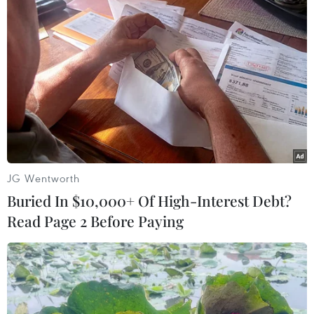
Bầu cử Mỹ: Điều chỉnh quy định cho cuộc
tranh luận cuối cùng
20/10/2020 03:06
Theo quy định mới, khi bắt đầu phần tranh luận, micro
của Tổng thống Mỹ Donald Trump hoặc ứng viên Joe
Biden, sẽ bị tạm ngắt trong 2 phút để tránh gián đoạn
phần phát biểu mở đầu của ứng viên còn lại.
JG Wentworth
Buried In $10,000+ Of High-Interest Debt?
Read Page 2 Before Paying