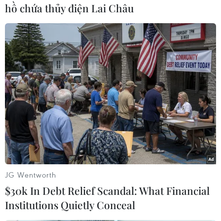
hồ chứa thủy điện Lai Châu
#bầu cử Tổng thống Mỹ
#Thể thức
#quy định bầu cử
#cách thức bầu chọn
Mỹ
JG Wentworth
$30k In Debt Relief Scandal: What Financial
Institutions Quietly Conceal