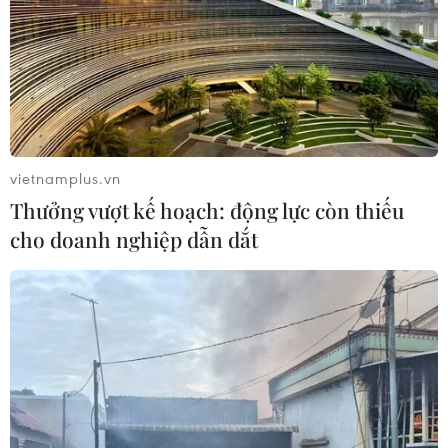
Hoa Kỳ
05/08/2026 12:29
Mỹ truy tố đối tượng bị bắt tại sân
golf của Tổng thống Trump
05/08/2026 06:57
vietnamplus.vn
Thưởng vượt kế hoạch: động lực còn thiếu
cho doanh nghiệp dẫn dắt
Mỹ cấm xuất khẩu vật liệu pin tái chế
và phế liệu vonfram trong một năm
05/08/2026 06:53
Brazil hạ cấp quan hệ với Argentina,
căng thẳng ngoại giao với Mỹ