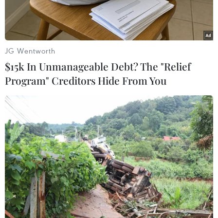
JG Wentworth
$15k In Unmanageable Debt? The "Relief
Program" Creditors Hide From You