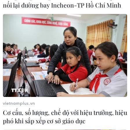
nối lại đường bay Incheon-TP Hồ Chí Minh
vietnamplus.vn
Cơ cấu, số lượng, chế độ với hiệu trưởng, hiệu
phó khi sắp xếp cơ sở giáo dục