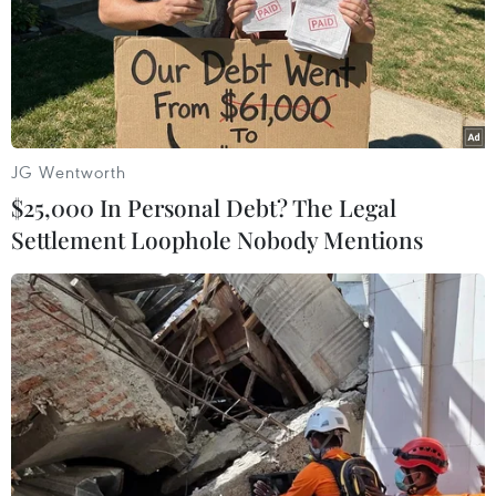
JG Wentworth
$25,000 In Personal Debt? The Legal
Settlement Loophole Nobody Mentions
Các bang "chiến địa" có khả năng quyết
định cuộc đua vào Nhà Trắng
23/10/2020 05:54
Với tổng cộng 208 phiếu đại cử tri, kết quả tại 14 bang
chiến địa và dao động sẽ có tính quyết định đối với
cuộc đua vào Nhà Trắng giữa ứng cử viên Donald
Trump và Joe Biden.