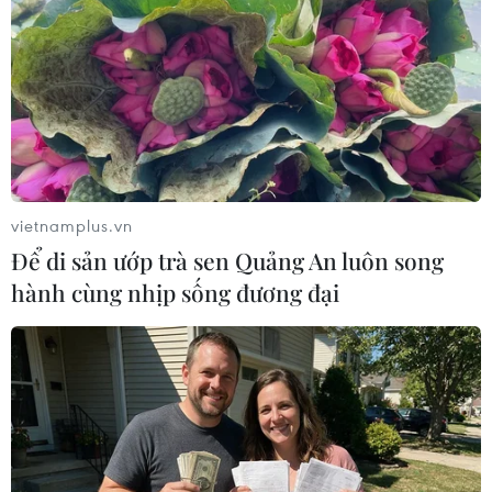
Cơ hội tạo bước ngoặt cho cuộc chạy đua
vào Nhà Trắng
vietnamplus.vn
22/10/2020 10:39
Để di sản ướp trà sen Quảng An luôn song
Sáng 23/10 theo giờ Việt Nam, Tổng thống Trump và
hành cùng nhịp sống đương đại
ứng viên Joe Biden sẽ bước vào cuộc tranh luận thứ hai
và cũng là cuộc tranh luận cuối cùng trong tiến trình bầu
cử.