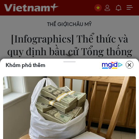
THẾ GIỚI
CHÂU MỸ
[Infographics] Thể thức và
quy định bầu cử Tổng thống
Mỹ
Khám phá thêm
26/10/2020 13:21
Cuộc bầu cử Tổng thống Mỹ là cả một quá trình
phức tạp với nhiều giai đoạn bỏ phiếu, từ lúc bắt
đầu tiến hành thăm dò dư luận để quyết định ứng
cử cho đến khi trở thành tổng thống.