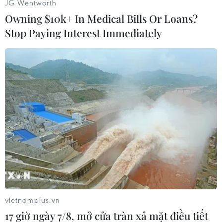
JG Wentworth
Owning $10k+ In Medical Bills Or Loans?
Stop Paying Interest Immediately
Nhấp chuột để xem kích thước chuẩn.
Cuộc bầu cử Tổng thống Mỹ là cả một quá trình
phức tạp với nhiều giai đoạn bỏ phiếu, từ lúc
bắt đầu tiến hành thăm dò dư luận để quyết
định ứng cử cho đến khi trở thành tổng thống.
Bầu cử Mỹ năm 2020 sẽ diễn ra vào ngày 3/11
tới./.
vietnamplus.vn
(TTXVN/Vietnam+)
17 giờ ngày 7/8, mở cửa tràn xả mặt điều tiết