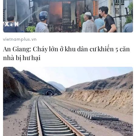
05/08/2026 03:55
Mỹ dự chi thêm 1,4 tỷ USD cho hoạt
động của Vệ binh Quốc gia
vietnamplus.vn
05/08/2026 03:26
An Giang: Cháy lớn ở khu dân cư khiến 5 căn
nhà bị hư hại
Báo Argentina nói ngành vật liệu
công nghệ cao Việt Nam "hút" đầu tư
nước ngoài
05/08/2026 03:11
Việt Nam bàn giao gạo sản xuất tại
Cuba cho đối tác
05/08/2026 02:27