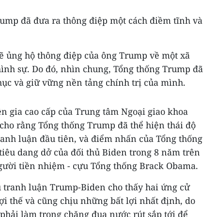
rump đã đưa ra thông điệp một cách điềm tĩnh và
 sẽ ủng hộ thông điệp của ông Trump về một xã
hình sự. Do đó, nhìn chung, Tổng thống Trump đã
ục và giữ vững nền tảng chính trị của mình.
ên gia cao cấp của Trung tâm Ngoại giao khoa
 cho rằng Tổng thống Trump đã thể hiện thái độ
ranh luận đầu tiên, và điểm nhấn của Tổng thống
tiêu dang dở của đối thủ Biden trong 8 năm trên
gười tiền nhiệm - cựu Tổng thống Brack Obama.
u tranh luận Trump-Biden cho thấy hai ứng cử
i thế và cũng chịu những bất lợi nhất định, do
c phải làm trong chặng đua nước rút sắp tới để