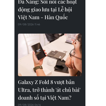
Đà Nẵng: Sôi nổi các hoạt
động giao lưu tại Lễ hội
Việt Nam - Hàn Quốc
09/08/2026 11:46
Galaxy Z Fold 8 vượt bản
Ultra, trở thành 'át chủ bài'
doanh số tại Việt Nam?
09/08/2026 04:14