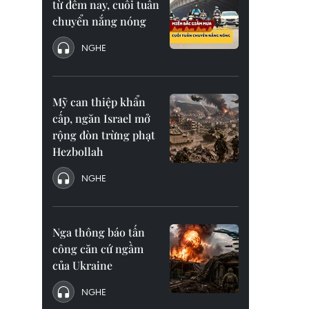
từ đêm nay, cuối tuần
chuyển nắng nóng
NGHE
Mỹ can thiệp khẩn
cấp, ngăn Israel mở
rộng đòn trừng phạt
Hezbollah
NGHE
Nga thông báo tấn
công căn cứ ngầm
của Ukraine
NGHE