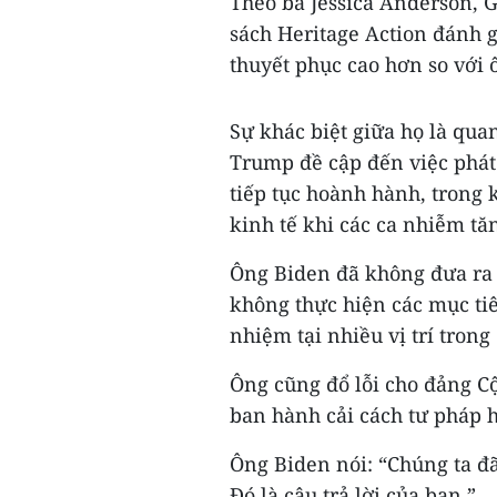
Theo bà Jessica Anderson, 
sách Heritage Action đánh g
thuyết phục cao hơn so với 
Sự khác biệt giữa họ là qu
Trump đề cập đến việc phát 
tiếp tục hoành hành, trong 
kinh tế khi các ca nhiễm tăn
Ông Biden đã không đưa ra c
không thực hiện các mục ti
nhiệm tại nhiều vị trí tron
Ông cũng đổ lỗi cho đảng Cộ
ban hành cải cách tư pháp h
Ông Biden nói: “Chúng ta đ
Đó là câu trả lời của bạn.”