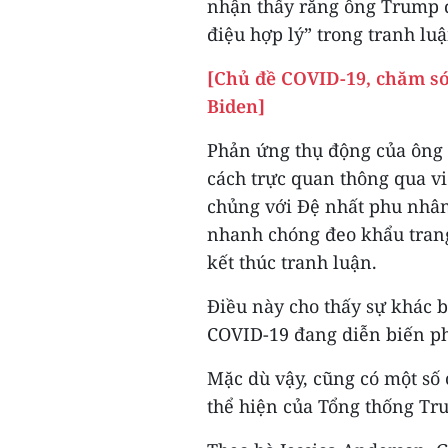
nhận thấy rằng ông Trump đ
điệu hợp lý” trong tranh luậ
[Chủ đề COVID-19, chăm só
Biden]
Phản ứng thụ động của ông 
cách trực quan thông qua v
chủng với Đệ nhất phu nhân
nhanh chóng đeo khẩu trang
kết thúc tranh luận.
Điều này cho thấy sự khác b
COVID-19 đang diễn biến ph
Mặc dù vậy, cũng có một số
thể hiện của Tổng thống Tr