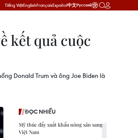
Tiếng Việt
English
Français
Español
中文
Русский
ề kết quả cuộc
thống Donald Trum và ông Joe Biden là
ĐỌC NHIỀU
Mỹ thúc đẩy xuất khẩu nông sản sang
Việt Nam