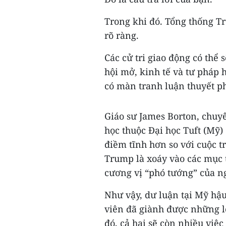
Trong khi đó. Tổng thống T
rõ ràng.
Các cử tri giao động có thể
hội mở, kinh tế và tư pháp 
có màn tranh luận thuyết ph
Giáo sư James Borton, chuy
học thuộc Đại học Tuft (Mỹ)
điềm tĩnh hơn so với cuộc t
Trump là xoáy vào các mục 
cương vị “phó tướng” của n
Như vậy, dư luận tại Mỹ hậ
viên đã giành được những lợ
đó, cả hai sẽ còn nhiều việ