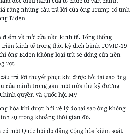
Giám đốc điều hành của tổ chức tư vấn chính
iá rằng những câu trả lời của ông Trump có tính
ông Biden.
an điểm về mở cửa nền kinh tế. Tổng thống
triển kinh tế trong thời kỳ dịch bệnh COVID-19
khi ông Biden không loại trừ sẽ đóng cửa nền
g vọt.
âu trả lời thuyết phục khi được hỏi tại sao ông
êu của mình trong gần một nửa thế kỷ đương
g Chính quyền và Quốc hội Mỹ.
ng hòa khi được hỏi về lý do tại sao ông không
ình sự trong khoảng thời gian đó.
ã có một Quốc hội do đảng Cộng hòa kiểm soát.