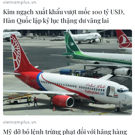
vietnamplus.vn
#Donald Trump
#Bỏ phiếu qua bưu điện
#COVID-19
Kim ngạch xuất khẩu vượt mốc 100 tỷ USD,
#Bầu cử gian lận
Mỹ
Hàn Quốc lập kỷ lục thặng dư vãng lai
Theo dõi VietnamPlus
TIN LIÊN QUAN
vietnamplus.vn
Mỹ dỡ bỏ lệnh trừng phạt đối với hãng hàng