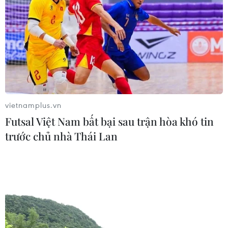
Trump và Ủy ban Quốc gia đảng Cộng hòa (RNC) đã
vận động được 61,7 triệu USD, nâng tổng số tiền gây
quỹ của ông chủ Nhà Trắng lên 255 triệu USD.
vietnamplus.vn
Futsal Việt Nam bất bại sau trận hòa khó tin
trước chủ nhà Thái Lan
Trợ lý Tổng thống Mỹ: Cuộc bầu cử có thể