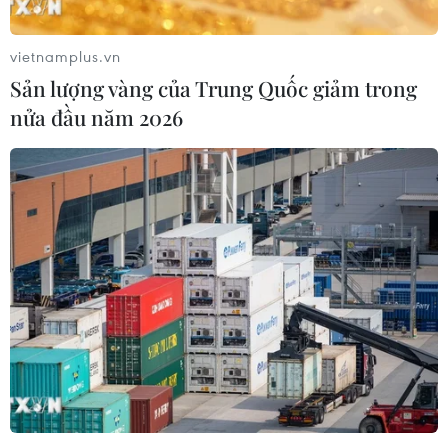
luật để chống vấn đề "gian lận"./.
vietnamplus.vn
(TTXVN/Vietnam+)
Sản lượng vàng của Trung Quốc giảm trong
nửa đầu năm 2026
#Joe Biden
#Bầu cử Mỹ 2020
#Hawaii