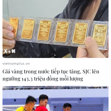
vietnamplus.vn
Giá vàng trong nước tiếp tục tăng, SJC lên
ngưỡng 143,3 triệu đồng mỗi lượng
Quỹ tái tranh cử của ông Trump vận động
được số tiền cao kỷ lục
12/05/2020 06:07
Tháng trước, chiến dịch tái tranh cử của Tổng thống