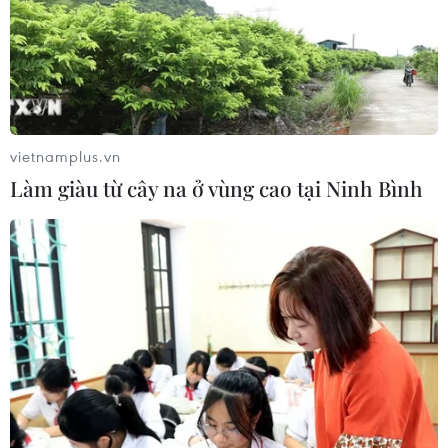
bị trì hoãn
13/05/2020 14:38
Trợ lý và cũng là con rể của Tổng thống Mỹ Donald
Trump, Jared Kushner, cho biết ông không thể đảm bảo
cuộc bầu cử Tổng thống nước này sẽ diễn ra đúng như
vietnamplus.vn
dự kiến vào tháng 11 tới.
Làm giàu từ cây na ở vùng cao tại Ninh Bình