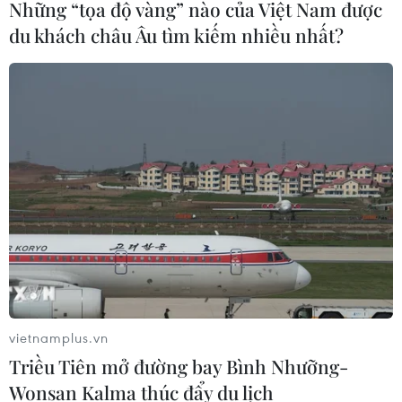
Những “tọa độ vàng” nào của Việt Nam được
du khách châu Âu tìm kiếm nhiều nhất?
vietnamplus.vn
Triều Tiên mở đường bay Bình Nhưỡng-
Wonsan Kalma thúc đẩy du lịch