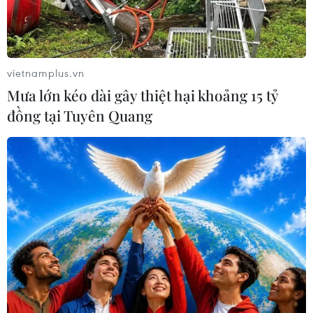
vietnamplus.vn
Mưa lớn kéo dài gây thiệt hại khoảng 15 tỷ
đồng tại Tuyên Quang
Cựu Phó Tổng thống Mỹ Joe Biden phát biểu trong cuộc tranh
luận trực tiếp trên truyền hình ở Washington, DC ngày
15/3/2020. (Ảnh: AFP/TTXVN)
Cựu Phó Tổng thống Mỹ Joe Biden đã giành
thắng trong cuộc bầu cử sơ bộ của đảng Dân chủ