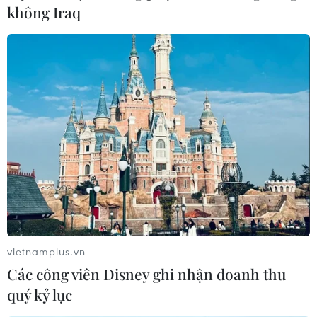
không Iraq
Ứng cử viên Joe Biden chiến thắng trong
cuộc bầu cử sơ bộ ở Kansas
03/05/2020 22:47
Ông Biden đã nhận được 77% số phiếu bầu và 29
phiếu đại biểu tại Kansas. Chiến thắng này đã đưa ông
tiến gần hơn việc giành được đề cử của đảng Dân chủ.
vietnamplus.vn
Các công viên Disney ghi nhận doanh thu
quý kỷ lục