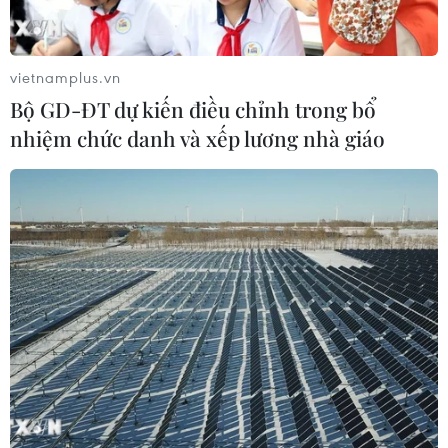
vietnamplus.vn
Ông Joe Biden dẫn trước Tổng thống
Bộ GD-ĐT dự kiến điều chỉnh trong bổ
Trump tại 3 bang "chiến địa"
nhiệm chức danh và xếp lương nhà giáo
19/05/2020 22:40
Ứng cử viên tổng thống tiềm tàng của đảng Dân chủ
Joe Biden hiện dẫn trước Tổng thống Mỹ Donald Trump
của đảng Cộng hòa tại ba bang chiến địa quan trọng,
gồm Arizona, Florida và Virginia.