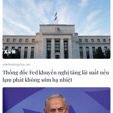
đồng thời cho rằng một số phiếu bầu vắng mặt
có thể chấp nhận được nhưng việc bỏ phiếu qua
đường bưu điện rộng rãi làm tăng nguy cơ gian
lận.
Tổng thống Trump đã nhiều lần bày tỏ phản đối
việc bỏ phiếu qua đường bưu điện kể từ khi
giành chiến thắng trong cuộc bầu cử tổng thống
hồi năm 2016.
vietnamplus.vn
Ông ngày càng chỉ trích về vấn đề này những
Thống đốc Fed khuyến nghị tăng lãi suất nếu
tuần gần đây, khi nhiều tiểu bang thúc đẩy việc
lạm phát không sớm hạ nhiệt
bỏ phiếu qua đường bưu điện do lo ngại các vấn
đề liên quan đến đại dịch COVID-19 khi tiến
hành bỏ phiếu trực tiếp.
Sau khi hai tiểu bang Michigan và Nevada thực