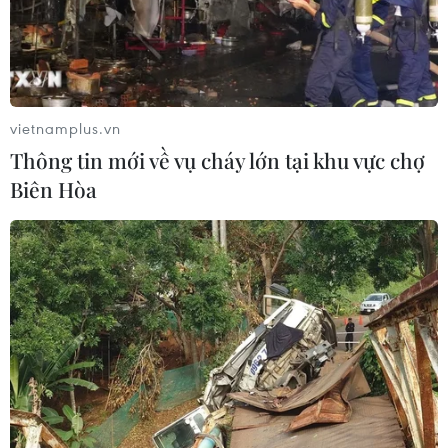
Hội đồng Bảo an đánh giá về mối đe
dọa của IS đối với hòa bình, an ninh
quốc tế
05/08/2026 23:15
vietnamplus.vn
Thông tin mới về vụ cháy lớn tại khu vực chợ
Mỹ hoàn trả khoảng 100 tỷ USD thuế
Biên Hòa
quan sau phán quyết của Tòa án Tối
cao
05/08/2026 22:58
Tổng Bí thư, Chủ tịch nước tiếp Tư
lệnh Bộ Chỉ huy Thái Bình Dương
Hoa Kỳ
05/08/2026 12:29