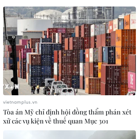
phải đóng cửa
04/08/2026 07:04
Bộ Tư pháp Mỹ mở chiến dịch thu
hồi quốc tịch quy mô lớn
04/08/2026 06:14
Trưng bày tư liệu “Chủ tịch Hồ Chí
Minh - Tổng tư lệnh Fidel Castro:
Nghĩa tình son sắt đặc biệt"
vietnamplus.vn
04/08/2026 06:06
Tòa án Mỹ chỉ định hội đồng thẩm phán xét
xử các vụ kiện về thuế quan Mục 301
Mỹ bắt đầu áp dụng chính sách ký
quỹ thị thực mới, ảnh hưởng tới hàng