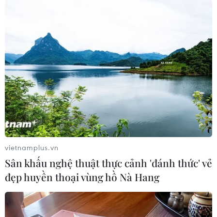
#Donald Trump
#Bầu cử Mỹ
#Đảng Cộng hòa
Mỹ
Theo dõi VietnamPlus
vietnamplus.vn
Sân khấu nghệ thuật thực cảnh 'đánh thức' vẻ
đẹp huyền thoại vùng hồ Nà Hang
BẦU CỬ TỔNG THỐNG MỸ 2024
Phiên họp thứ 5 Hội đồng bầu cử Quốc