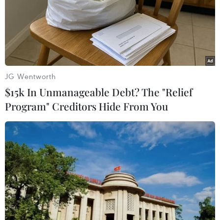
của đảng Cộng hòa đã bắt đầu với cuộc bầu cử sơ bộ
ở bang Iowa.
JG Wentworth
$15k In Unmanageable Debt? The "Relief
Program" Creditors Hide From You
Bầu cử Mỹ 2024: Một ứng cử viên đảng