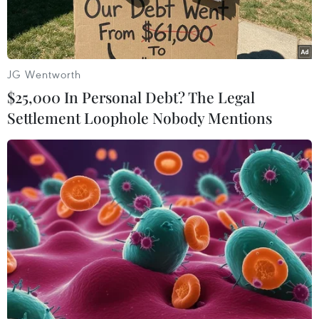
JG Wentworth
$25,000 In Personal Debt? The Legal
Settlement Loophole Nobody Mentions
Cựu Tổng thống Mỹ Donald Trump phát biểu tại Des Moines,
Iowa, ngày 15/1/2024. (Ảnh: AFP/TTXVN)
Cựu Tổng thống Mỹ Donald Trump sẽ tiếp tục có
tên trên lá phiếu bầu cử sơ bộ của đảng Cộng
hòa tại bang Washington.