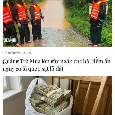
TIN LIÊN QUAN
vietnamplus.vn
Quảng Trị: Mưa lớn gây ngập cục bộ, tiềm ẩn
nguy cơ lũ quét, sạt lở đất
Dự báo cựu Tổng thống
Trump thắng áp đảo
16/01/2024 07:56
Cuộc đua giành tấm phiếu đề cử ứng viên tổng thống