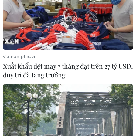
TIN CÙNG CHUYÊN MỤC
Chiến dịch siết nhập cư của Mỹ tăng
tốc, ICE bắt giữ 51.000 người
vietnamplus.vn
09/08/2026 06:56
Xuất khẩu dệt may 7 tháng đạt trên 27 tỷ USD,
duy trì đà tăng trưởng
Bạn bè Canada chia sẻ về giá trị độc
lập, tự chủ của Việt Nam
09/08/2026 05:13
Người từng là luật sư riêng của Tổng