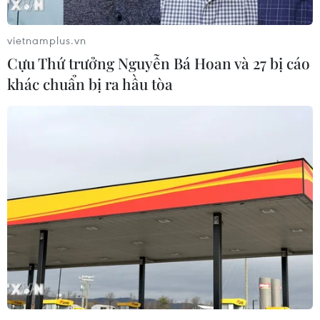
vietnamplus.vn
Mỹ: Ông Trump phải bồi thường gần
Cựu Thứ trưởng Nguyễn Bá Hoan và 27 bị cáo
400.000 USD cho báo New York Times
khác chuẩn bị ra hầu tòa
13/01/2024 02:27
Vụ kiện 3 nhà báo của tờ New York Times mưu đồ lấy
trộm hồ sơ thuế của ông Trump vào năm 2021 đã bị bác
bỏ và cựu Tổng thống Mỹ phải bồi thường 392.638 USD
chi phí pháp lý cho tờ báo này.