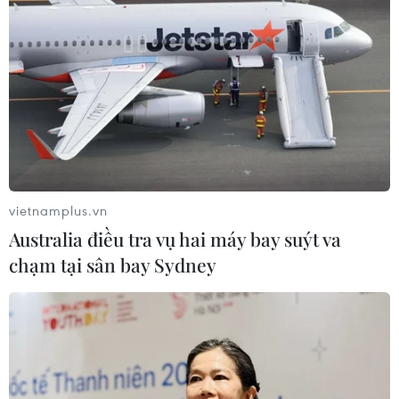
Chủ tịch Quốc hội Trần Thanh Mẫn
tiếp Đại sứ Hoa Kỳ Jennifer Wicks
06/08/2026 13:43
Tổng thống Trump bác tin Mỹ thiếu
hụt vũ khí vì chiến dịch Trung Đông
06/08/2026 09:40
vietnamplus.vn
Australia điều tra vụ hai máy bay suýt va
chạm tại sân bay Sydney
Mỹ điều tra sự cố hàng không liên
quan đến trực thăng chở Tổng thống
Trump
06/08/2026 04:38