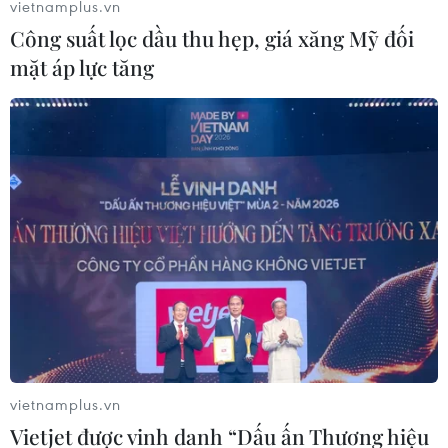
vietnamplus.vn
Công suất lọc dầu thu hẹp, giá xăng Mỹ đối
mặt áp lực tăng
vietnamplus.vn
Vietjet được vinh danh “Dấu ấn Thương hiệu