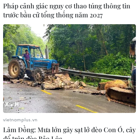
07/08/2026 04:28
Pháp cảnh giác nguy cơ thao túng thông tin
trước bầu cử tổng thống năm 2027
Chuyên gia Canada đánh giá cao bản
lĩnh đối ngoại của Việt Nam
07/08/2026 03:49
Venezuela khởi động đàm phán về
tiến trình chuyển giao chính trị
07/08/2026 02:58
Sập công trình tại Cuba khiến 2
vietnamplus.vn
người tử vong
Lâm Đồng: Mưa lớn gây sạt lở đèo Con Ó, cây
07/08/2026 01:48
đổ trên đèo Bảo Lộc