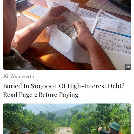
gia
Niềm vui của cử tri đặc khu Phú Quý và xã đảo
Tiền Tiêu trong Ngày hội non sông
Bầu cử Quốc hội và HĐND: Các đơn vị vũ trang
Đắk Lắk bỏ phiếu sớm hơn 1 ngày
Bầu cử Quốc hội và Hội đồng
Nhân dân: 6 đơn vị bầu cử của tỉnh Đồng Tháp
Chủ tịch Quốc hội: Nghệ An lập danh sách cử
JG Wentworth
tri “đúng, đủ, chuẩn, kịp thời”
Buried In $10,000+ Of High-Interest Debt?
Read Page 2 Before Paying