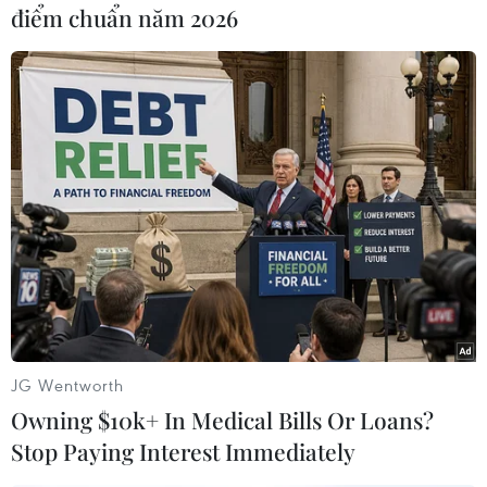
điểm chuẩn năm 2026
thắng trong cuộc bầu cử
sơ bộ tại Iowa
Các hãng truyền thông lớn của Mỹ dẫn kết quả
kiểm khoảng 99% số phiếu cho thấy ông Donald
Trump đang dẫn đầu với khoảng 51% số phiếu
trong cuộc bầu cử sơ bộ ở bang Iowa.
(TTXVN/Vietnam+)
JG Wentworth
Owning $10k+ In Medical Bills Or Loans?
Stop Paying Interest Immediately