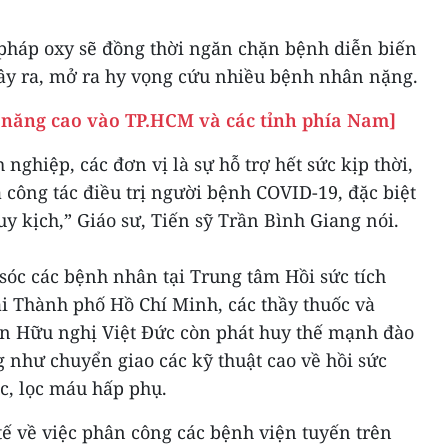
u pháp oxy sẽ đồng thời ngăn chặn bệnh diễn biến
ây ra, mở ra hy vọng cứu nhiều bệnh nhân nặng.
 năng cao vào TP.HCM và các tỉnh phía Nam]
nghiệp, các đơn vị là sự hỗ trợ hết sức kịp thời,
công tác điều trị người bệnh COVID-19, đặc biệt
 kịch,” Giáo sư, Tiến sỹ Trần Bình Giang nói.
 sóc các bệnh nhân tại Trung tâm Hồi sức tích
i Thành phố Hồ Chí Minh, các thầy thuốc và
ện Hữu nghị Việt Đức còn phát huy thế mạnh đào
 như chuyển giao các kỹ thuật cao về hồi sức
ục, lọc máu hấp phụ.
tế về việc phân công các bệnh viện tuyến trên