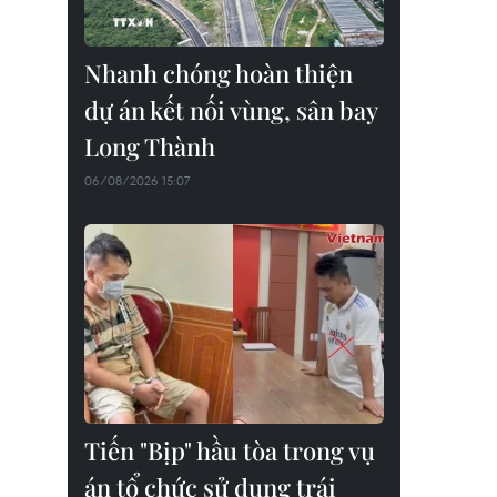
Nhanh chóng hoàn thiện
dự án kết nối vùng, sân bay
Long Thành
06/08/2026 15:07
Tiến "Bịp" hầu tòa trong vụ
án tổ chức sử dụng trái