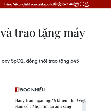
Tiếng Việt
English
Français
Español
中文
Русский
 và trao tặng máy
 oxy SpO2, đồng thời trao tặng 645
ĐỌC NHIỀU
Hàng trăm ngàn người khiếm thị ở Việt
Nam có cơ hội 'tìm lại ánh sáng'