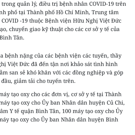
 trong quản lý, điều trị bệnh nhân COVID-19 trên
nh phố tại Thành phố Hồ Chí Minh, Trung tâm
h COVID -19 thuộc Bệnh viện Hữu Nghị Việt Đức
o, chuyển giao kỹ thuật cho các cơ sở y tế của
Bình Tân.
ca bệnh nặng của các bệnh viện các tuyến, thầy
ị Việt Đức đã đến tận nơi khảo sát tình hình
hằm san sẻ khó khăn với các đồng nghiệp và góp
 đầu, giảm tải cho tuyến trên.
áy tạo oxy cho các đơn vị, cơ sở y tế tại Thành
máy tạo oxy cho Ủy ban Nhân dân huyện Củ Chi,
tâm Y tế quận Bình Tân, 100 máy tạo oxy cho Ủy
máy tạo oxy cho Ủy ban Nhân dân huyện Bình