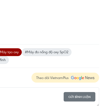
Máy tạo oxy
#Máy đo nồng độ oxy SpO2
Minh
Theo dõi VietnamPlus
GỬI BÌNH LUẬN