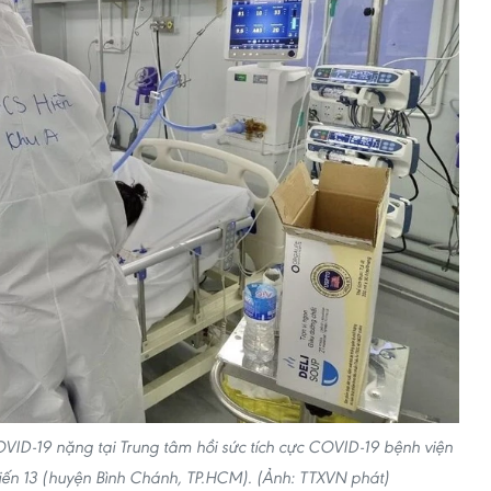
ID-19 nặng tại Trung tâm hồi sức tích cực COVID-19 bệnh viện
hiến 13 (huyện Bình Chánh, TP.HCM). (Ảnh: TTXVN phát)