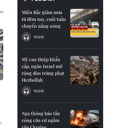
Miền Bắc giảm mưa
từ đêm nay, cuối tuần
chuyển nắng nóng
NGHE
Mỹ can thiệp khẩn
cấp, ngăn Israel mở
rộng đòn trừng phạt
Hezbollah
NGHE
Nga thông báo tấn
công căn cứ ngầm
a
của Ukraine