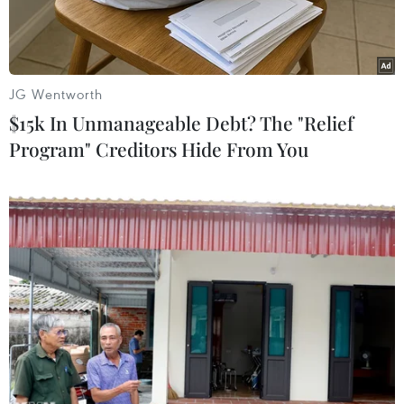
JG Wentworth
$15k In Unmanageable Debt? The "Relief
Program" Creditors Hide From You
Người dân di chuyển trên đường phố tại New York, Mỹ, ngày
9/2/2022. (Ảnh: THX/TTXVN)
Hãng tin Asian News International (ANI) của
Ấn Độ ngày 24/2 đưa tin biến thể Omicron gây
ra nhiều ca tử vong hơn biến thể Delta tại Mỹ.