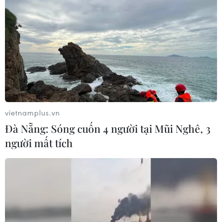
Số ca mắc sởi tại Mỹ lập đỉnh 30 năm
do tỷ lệ tiêm chủng giảm
24/07/2026 23:59
Mỹ điều tra một đợt bùng phát bệnh
tả do ký sinh trùng cyclospora
24/07/2026 05:44
vietnamplus.vn
Đà Nẵng: Sóng cuốn 4 người tại Mũi Nghê, 3
người mất tích
Mỹ thu hồi gần 1,6 triệu quả trứng do
nguy cơ nhiễm khuẩn Salmonella
24/07/2026 05:34
Venezuela ghi nhận 3 ca tử vong do