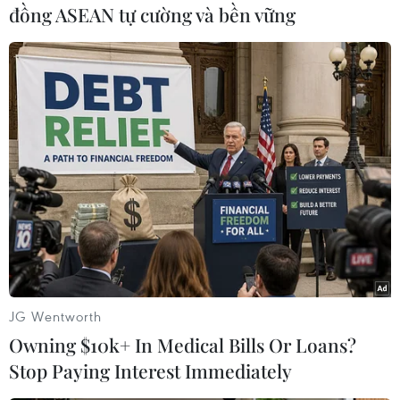
đồng ASEAN tự cường và bền vững
#Biến thể Omicron
#Biến thể Delta
#Ca mắc mới
#Ca tử vong
Mỹ
Theo dõi VietnamPlus
JG Wentworth
Owning $10k+ In Medical Bills Or Loans?
Stop Paying Interest Immediately