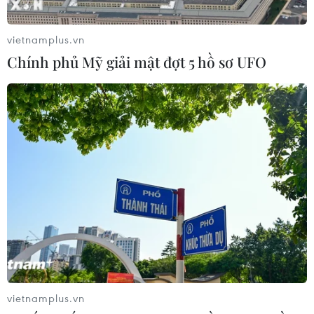
vietnamplus.vn
Chính phủ Mỹ giải mật đợt 5 hồ sơ UFO
Nguy cơ tử vong ở thai phụ da màu tại Mỹ
tăng cao trong đại dịch
24/02/2022 05:59
Theo báo cáo, nguy cơ tử vong trong khi mang thai
hoặc ngay sau khi mang thai ở phụ nữ da màu tại nước
này cao hơn gần 3 lần so với phụ nữ da trắng.
vietnamplus.vn