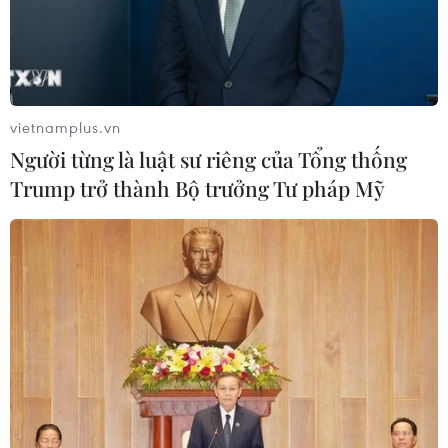
vietnamplus.vn
Người từng là luật sư riêng của Tổng thống
Trump trở thành Bộ trưởng Tư pháp Mỹ
TIN CÙNG CHUYÊN MỤC
Cộng hòa Dân chủ Congo ghi nhận
hơn 300 trẻ em tử vong do Ebola
08/08/2026 15:21
Ớt nhập khẩu từ Mexico khiến hàng