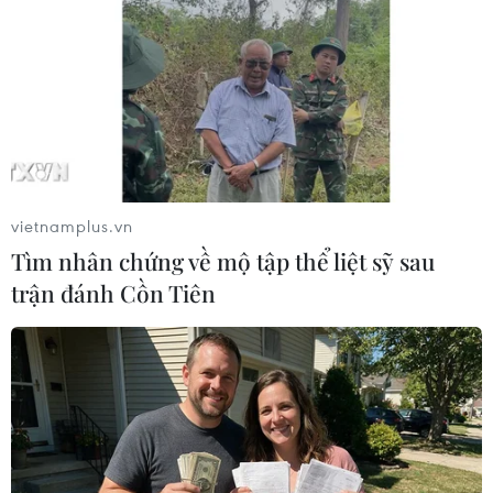
Chuyên gia New Zealand khuyến cáo
không nên coi nhẹ biến thể Omicron
23/02/2022 06:49
Chuyên gia New Zealand khẳng định việc cho rằng
Omicron chỉ gây bệnh nhẹ như cúm là "không đúng" và
viện dẫn tại Mỹ, số người tử vong vì biến thể Omicron
đã vượt số ca tử vong vì biến thể Delta.
vietnamplus.vn
Tìm nhân chứng về mộ tập thể liệt sỹ sau
trận đánh Cồn Tiên