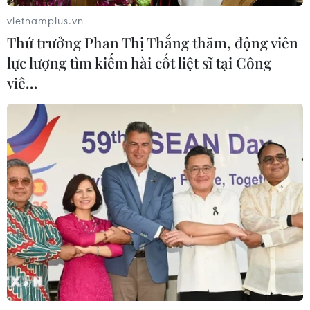
17/07/2026 01:05
vietnamplus.vn
Thứ trưởng Phan Thị Thắng thăm, động viên
lực lượng tìm kiếm hài cốt liệt sĩ tại Công
Xem thêm
viê…
CƠ QUAN CHỦ QUẢN: THÔNG TẤN XÃ VIỆT NAM
Tổng Biên tập: TRẦN TIẾN DUẨN
Phó Tổng Biên tập: NGUYỄN THỊ TÁM, KHÚC THANH
THỦY
Sở hữu trí tuệ
Quy định sử dụng
RSS
Hỗ trợ