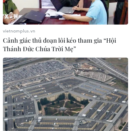
vietnamplus.vn
Cảnh giác thủ đoạn lôi kéo tham gia “Hội
Thánh Đức Chúa Trời Mẹ”
Dịch COVID-19 diễn biến phức tạp tại
nhiều nước châu Á
24/02/2022 05:21
Trong 24 giờ qua, Malaysia, Thái Lan ghi nhận số ca
mắc mới cao nhất trước tới nay và số ca mắc mới tại
Hàn Quốc còn ở mức cao thứ 2 trên thế giới.