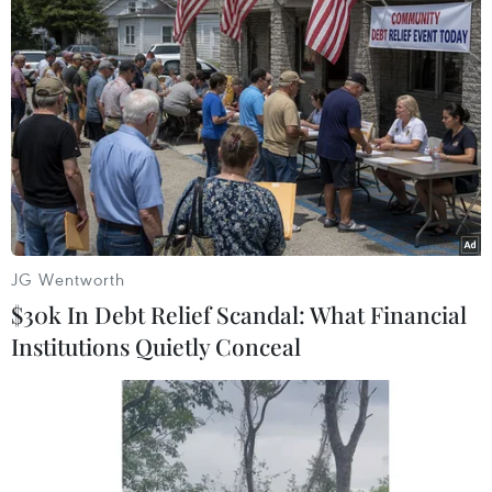
Cơ quan quản lý thực phẩm và dược phẩm Mỹ đã bắt
đầu xem xét dữ liệu để đưa ra quyết định và đang cân
nhắc phê duyệt vaccine của các hãng Pfizer và
Moderna.
JG Wentworth
$30k In Debt Relief Scandal: What Financial
Institutions Quietly Conceal