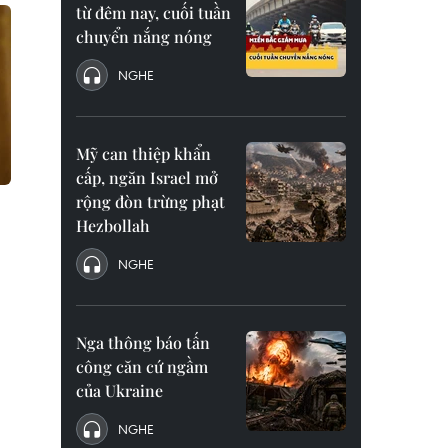
từ đêm nay, cuối tuần
chuyển nắng nóng
NGHE
Mỹ can thiệp khẩn
cấp, ngăn Israel mở
rộng đòn trừng phạt
Hezbollah
NGHE
Nga thông báo tấn
công căn cứ ngầm
của Ukraine
NGHE