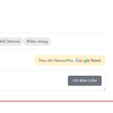
 thể Omicron
#Tiêm chủng
Theo dõi VietnamPlus
GỬI BÌNH LUẬN