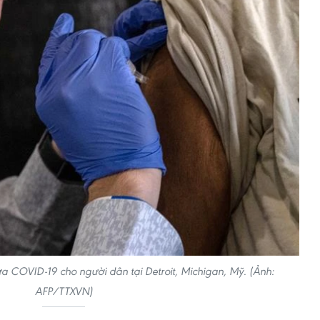
ừa COVID-19 cho người dân tại Detroit, Michigan, Mỹ. (Ảnh:
AFP/TTXVN)