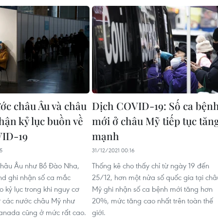
ớc châu Âu và châu
Dịch COVID-19: Số ca bện
hận kỷ lục buồn về
mới ở châu Mỹ tiếp tục tăn
VID-19
mạnh
5
31/12/2021 00:16
châu Âu như Bồ Đào Nha,
Thống kê cho thấy chỉ từ ngày 19 đến
and ghi nhận số ca mắc
25/12, hơn một nửa số quốc gia tại châ
 kỷ lục trong khi nguy cơ
Mỹ ghi nhận số ca bệnh mới tăng hơn
 ở các nước châu Mỹ như
20%, mức tăng cao nhất trên toàn thế
anada cũng ở mức rất cao.
giới.