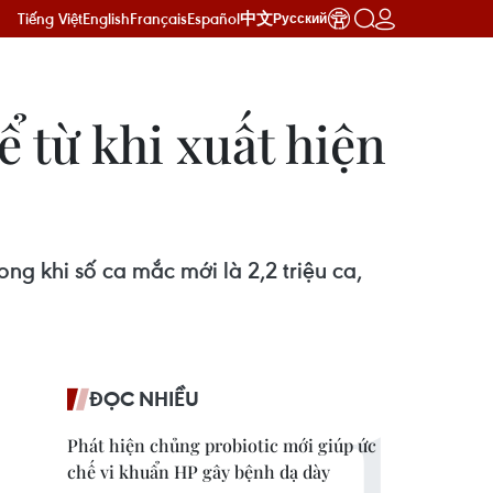
Tiếng Việt
English
Français
Español
中文
Русский
 từ khi xuất hiện
ng khi số ca mắc mới là 2,2 triệu ca,
ĐỌC NHIỀU
Phát hiện chủng probiotic mới giúp ức
chế vi khuẩn HP gây bệnh dạ dày