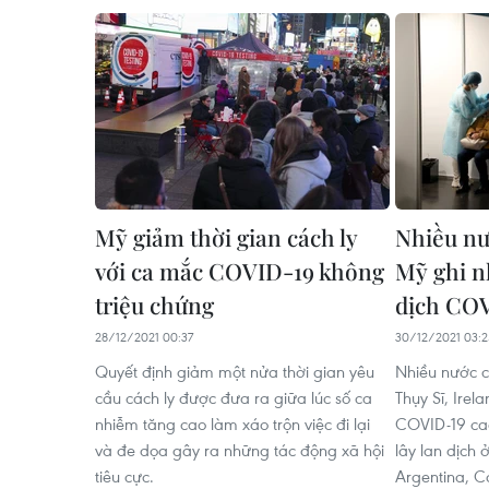
Mỹ giảm thời gian cách ly
Nhiều nư
với ca mắc COVID-19 không
Mỹ ghi n
triệu chứng
dịch CO
28/12/2021 00:37
30/12/2021 03:2
Quyết định giảm một nửa thời gian yêu
Nhiều nước 
cầu cách ly được đưa ra giữa lúc số ca
Thụy Sĩ, Irel
nhiễm tăng cao làm xáo trộn việc đi lại
COVID-19 cao
và đe dọa gây ra những tác động xã hội
lây lan dịch
tiêu cực.
Argentina, C