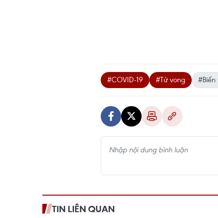
#COVID-19
#Tử vong
#Biến
TIN LIÊN QUAN