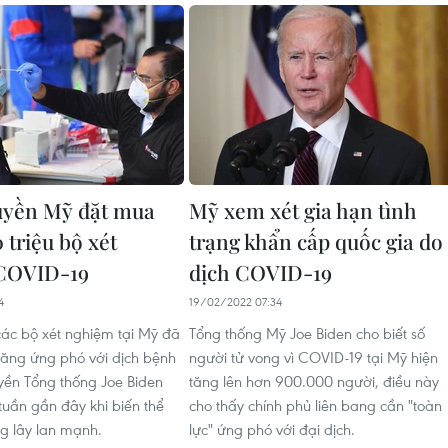
uyền Mỹ đặt mua
Mỹ xem xét gia hạn tình
 triệu bộ xét
trạng khẩn cấp quốc gia do
COVID-19
dịch COVID-19
4
19/02/2022 07:34
 các bộ xét nghiệm tại Mỹ đã
Tổng thống Mỹ Joe Biden cho biết số
năng ứng phó với dịch bệnh
người tử vong vì COVID-19 tại Mỹ hiện
yền Tổng thống Joe Biden
tăng lên hơn 900.000 người, điều này
tuần gần đây khi biến thể
cho thấy chính phủ liên bang cần "toàn
g lây lan mạnh.
lực" ứng phó với đại dịch.