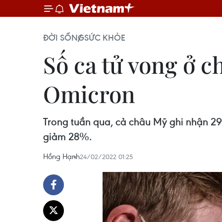
ĐỜI SỐNG
SỨC KHỎE
Số ca tử vong ở c
Omicron
Trong tuần qua, cả châu Mỹ ghi nhận 29.
giảm 28%.
Hồng Hạnh
24/02/2022 01:25