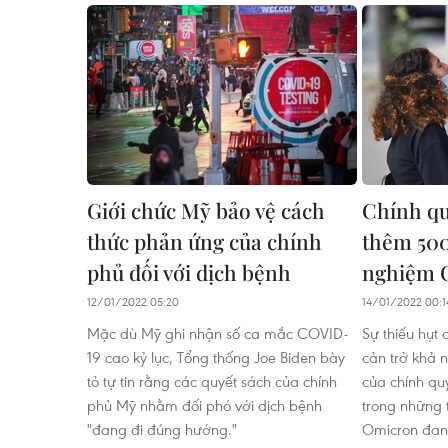
Giới chức Mỹ bảo vệ cách
Chính q
thức phản ứng của chính
thêm 500
phủ đối với dịch bệnh
nghiệm 
12/01/2022 05:20
14/01/2022 00:1
Mặc dù Mỹ ghi nhận số ca mắc COVID-
Sự thiếu hụt
19 cao kỷ lục, Tổng thống Joe Biden bày
cản trở khả 
tỏ tự tin rằng các quyết sách của chính
của chính qu
phủ Mỹ nhằm đối phó với dịch bệnh
trong những 
"đang đi đúng hướng."
Omicron đan