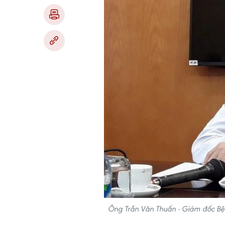
Ông Trần Văn Thuấn - Giám đốc Bệnh