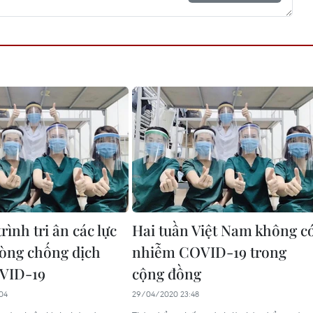
ình tri ân các lực
Hai tuần Việt Nam không c
òng chống dịch
nhiễm COVID-19 trong
VID-19
cộng đồng
04
29/04/2020 23:48