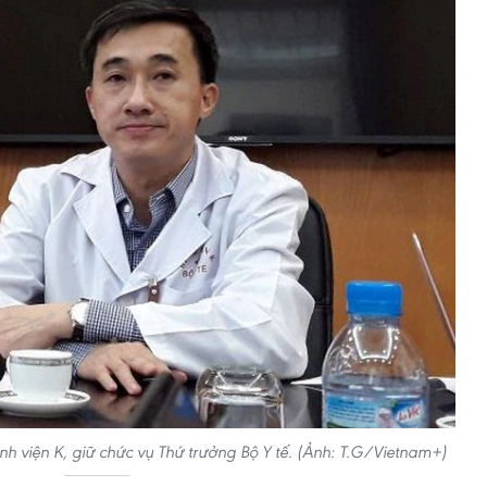
 viện K, giữ chức vụ Thứ trưởng Bộ Y tế. (Ảnh: T.G/Vietnam+)