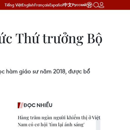
Tiếng Việt
English
Français
Español
中文
Русский
ức Thứ trưởng Bộ
 học hàm giáo sư năm 2018, được bổ
ĐỌC NHIỀU
Hàng trăm ngàn người khiếm thị ở Việt
Nam có cơ hội 'tìm lại ánh sáng'