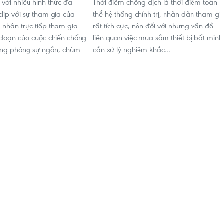
 với nhiều hình thức đa
Thời điểm chống dịch là thời điểm toàn
lip với sự tham gia của
thể hệ thống chính trị, nhân dân tham g
nhân trực tiếp tham gia
rất tích cực, nên đối với những vấn đề
 đoạn của cuộc chiến chống
liên quan việc mua sắm thiết bị bất min
ững phóng sự ngắn, chùm
cần xử lý nghiêm khắc...