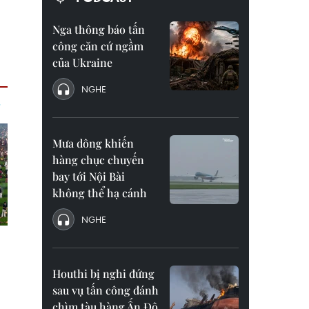
Nga thông báo tấn
công căn cứ ngầm
của Ukraine
NGHE
Mưa dông khiến
hàng chục chuyến
bay tới Nội Bài
không thể hạ cánh
NGHE
Houthi bị nghi đứng
sau vụ tấn công đánh
chìm tàu hàng Ấn Độ