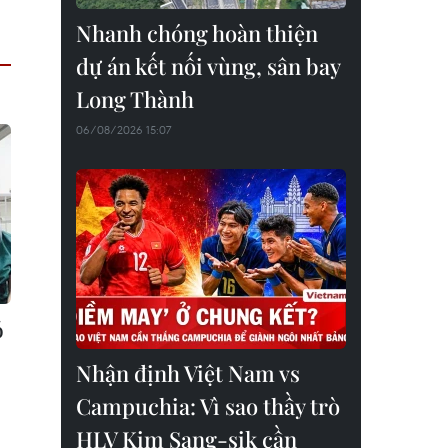
Nhanh chóng hoàn thiện
dự án kết nối vùng, sân bay
Long Thành
06/08/2026 15:07
ó
Nhận định Việt Nam vs
Campuchia: Vì sao thầy trò
HLV Kim Sang-sik cần