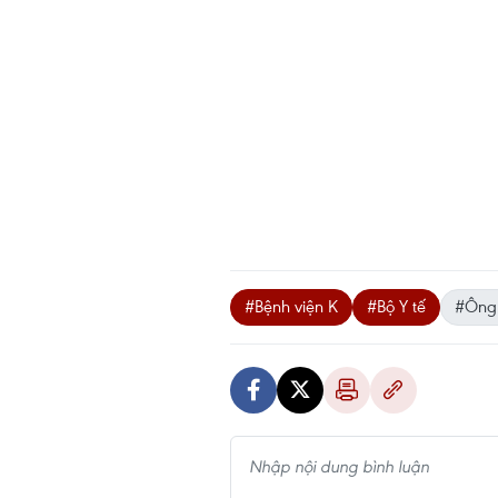
#Bệnh viện K
#Bộ Y tế
#Ông 