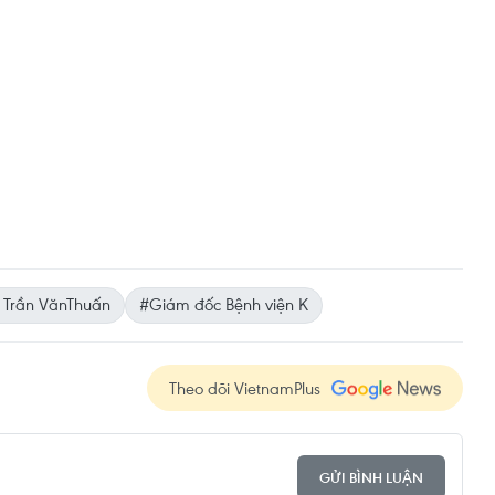
Trần VănThuấn
#Giám đốc Bệnh viện K
Theo dõi VietnamPlus
GỬI BÌNH LUẬN