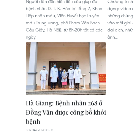
Người dân đến hiến tiểu cầu giúp đỡ
Chương trình
bệnh nhân D. T. K. Hòa tại tầng 2, Khoa
dạng: video c
Tiếp nhận máu, Viện Huyết học-Truyền
những chứng 
máu Trung ương, phố Phạm Văn Bạch,
vào mỗi giai
Cầu Giấy, Hà Nội), từ 8h-20h tất cả các
đại dịch, nh
ngày.
ảnh...
Hà Giang: Bệnh nhân 268 ở
Đồng Văn được công bố khỏi
bệnh
30/04/2020 05:11