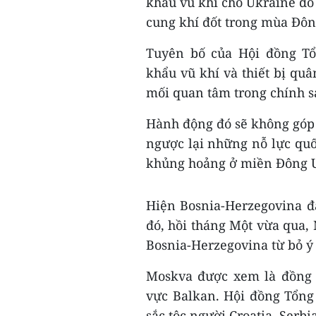
khẩu vũ khí cho Ukraine do 
cung khí đốt trong mùa Đôn
Tuyên bố của Hội đồng Tổ
khẩu vũ khí và thiết bị quâ
mối quan tâm trong chính s
Hành động đó sẽ không góp 
ngược lại những nỗ lực quố
khủng hoảng ở miền Đông 
Hiện Bosnia-Herzegovina đ
đó, hồi tháng Một vừa qua,
Bosnia-Herzegovina từ bỏ ý
Moskva được xem là đồng 
vực Balkan. Hội đồng Tổng
sắc tộc người Croatia, Serbi