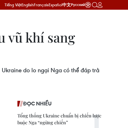
Tiếng Việt
English
Français
Español
中文
Русский
u vũ khí sang
 Ukraine do lo ngại Nga có thể đáp trả
ĐỌC NHIỀU
Tổng thống Ukraine chuẩn bị chiến lược
buộc Nga “ngừng chiến”