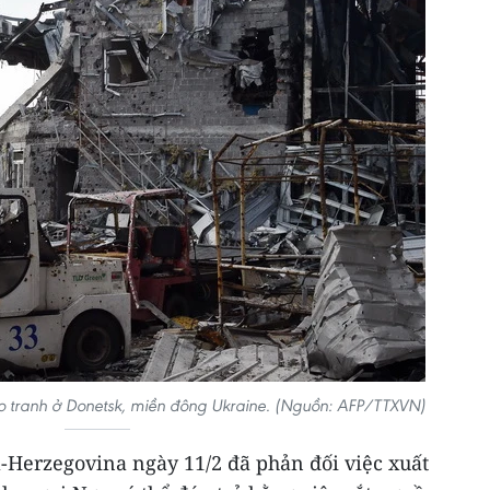
o tranh ở Donetsk, miền đông Ukraine. (Nguồn: AFP/TTXVN)
-Herzegovina ngày 11/2 đã phản đối việc xuất