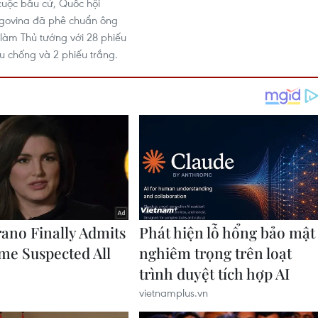
cuộc bầu cử, Quốc hội
egovina đã phê chuẩn ông
 làm Thủ tướng với 28 phiếu
ếu chống và 2 phiếu trắng.