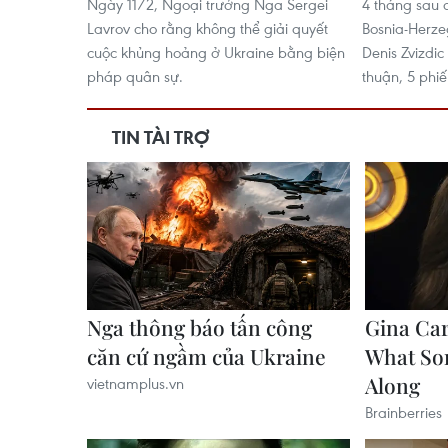
Ngày 11/2, Ngoại trưởng Nga Sergei
4 tháng sau 
Lavrov cho rằng không thể giải quyết
Bosnia-Herz
cuộc khủng hoảng ở Ukraine bằng biện
Denis Zvizdic
pháp quân sự.
thuận, 5 phi