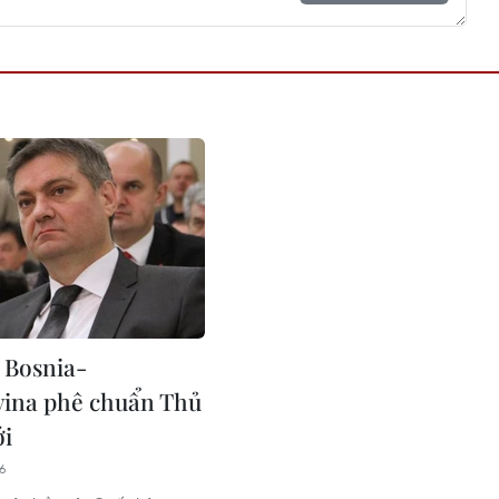
 Bosnia-
ina phê chuẩn Thủ
ới
46