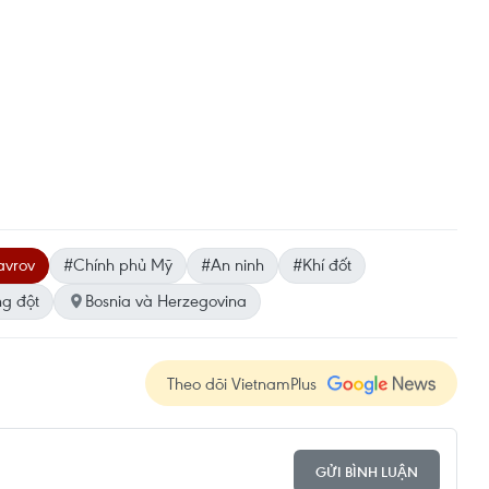
avrov
#Chính phủ Mỹ
#An ninh
#Khí đốt
g đột
Bosnia và Herzegovina
Theo dõi VietnamPlus
GỬI BÌNH LUẬN