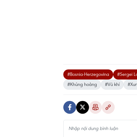
#Bosnia-Herzegovina
#Sergei L
#Khủng hoảng
#Vũ khí
#Xun