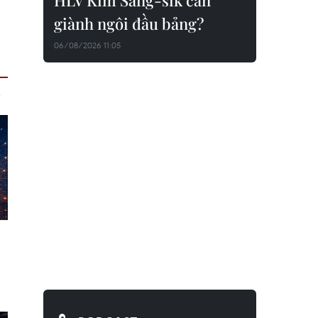
HLV Kim Sang-sik cần
giành ngôi đầu bảng?
06/08/2026 11:05