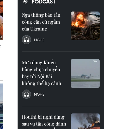
PODCAST
Nga thông báo tấn
công căn cứ ngầm
của Ukraine
NGHE
Mưa dông khiến
hàng chục chuyến
bay tới Nội Bài
không thể hạ cánh
NGHE
Houthi bị nghi đứng
sau vụ tấn công đánh