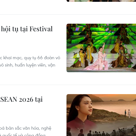
hội tụ tại Festival
hức khai mạc, quy tụ 66 đoàn võ
õ sinh, huấn luyện viên, vận
ASEAN 2026 tại
bá bản sắc văn hóa, nghệ
ả quốc tế và cộng đồng