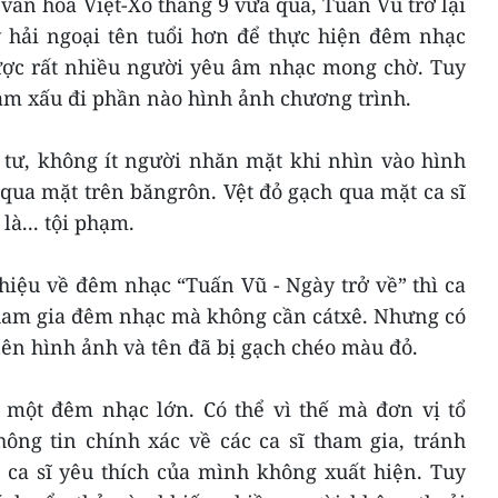
ăn hóa Việt-Xô tháng 9 vừa qua, Tuấn Vũ trở lại
sỹ hải ngoại tên tuổi hơn để thực hiện đêm nhạc
được rất nhiều người yêu âm nhạc mong chờ. Tuy
àm xấu đi phần nào hình ảnh chương trình.
 tư, không ít người nhăn mặt khi nhìn vào hình
qua mặt trên băngrôn. Vệt đỏ gạch qua mặt ca sĩ
là... tội phạm.
hiệu về đêm nhạc “Tuấn Vũ - Ngày trở về” thì ca
i tham gia đêm nhạc mà không cần cátxê. Nhưng có
nên hình ảnh và tên đã bị gạch chéo màu đỏ.
à một đêm nhạc lớn. Có thể vì thế mà đơn vị tổ
ông tin chính xác về các ca sĩ tham gia, tránh
 ca sĩ yêu thích của mình không xuất hiện. Tuy