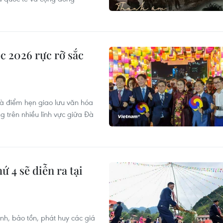
c 2026 rực rỡ sắc
à điểm hẹn giao lưu văn hóa
g trên nhiều lĩnh vực giữa Đà
ứ 4 sẽ diễn ra tại
h, bảo tồn, phát huy các giá