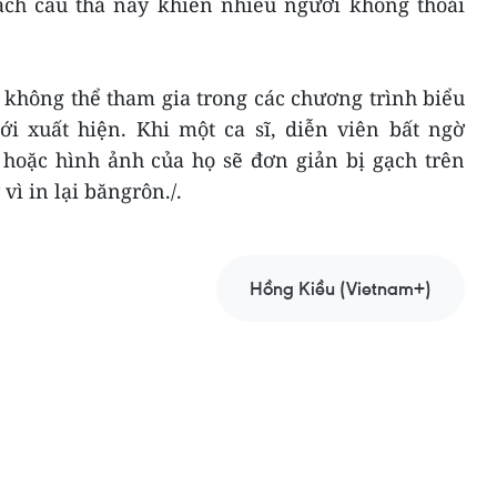
ách cẩu thả này khiến nhiều người không thoải
n không thể tham gia trong các chương trình biểu
ới xuất hiện. Khi một ca sĩ, diễn viên bất ngờ
 hoặc hình ảnh của họ sẽ đơn giản bị gạch trên
vì in lại băngrôn./.
Hồng Kiều (Vietnam+)