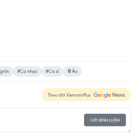
grôn
#Ca nhạc
#Ca sĩ
Áo
Theo dõi VietnamPlus
GỬI BÌNH LUẬN