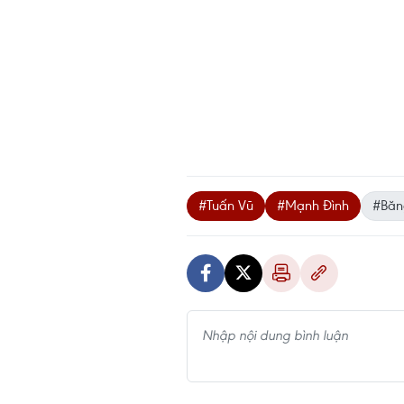
#Tuấn Vũ
#Mạnh Đình
#Băn