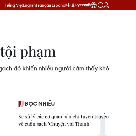
Tiếng Việt
English
Français
Español
中文
Русский
. tội phạm
 gạch đỏ khiến nhiều người cảm thấy khó
ĐỌC NHIỀU
Sẽ xử lý các cơ quan báo chí tuyên truyền
về cuốn sách 'Chuyện với Thanh'