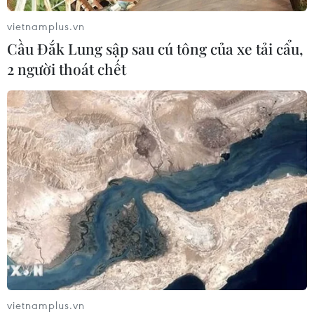
vietnamplus.vn
Cầu Đắk Lung sập sau cú tông của xe tải cẩu,
2 người thoát chết
Mỹ điều tra một đợt bùng phát bệnh tả do ký sinh
trùng cyclospora
24/07/2026 05:44
vietnamplus.vn