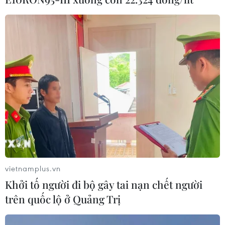
Sâm Ngọc Linh: Báu vật trong tay, bao giờ "hóa
rồng"?
02/08/2026 11:38
vietnamplus.vn
Yếu tố di truyền có thể quyết định quá trình phát
Khởi tố người đi bộ gây tai nạn chết người
triển ung thư
trên quốc lộ ở Quảng Trị
02/08/2026 09:43