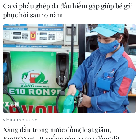
Ca vi phẫu ghép da đầu hiếm gặp giúp bé gái
cyclosporiasis
phục hồi sau 10 năm
04/08/2026 07:11
Phát hiện mới về quá trình lão hóa của con người
02/08/2026 13:31
vietnamplus.vn
Xăng dầu trong nước đồng loạt giảm,
E10RON95-III xuống còn 22.324 đồng/lít