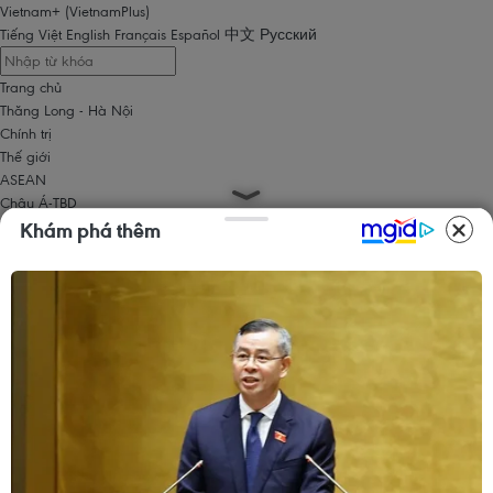
Vietnam+ (VietnamPlus)
Tiếng Việt
English
Français
Español
中文
Русский
Trang chủ
Thăng Long - Hà Nội
Chính trị
Thế giới
ASEAN
Châu Á-TBD
Trung Đông
Khám phá thêm
Châu Âu
Châu Mỹ
Châu Phi
Kinh tế
Kinh doanh
Tài chính
Tín dụng nông thôn
Chứng khoán
Bất động sản
Doanh nghiệp
Thông tin doanh nghiệp