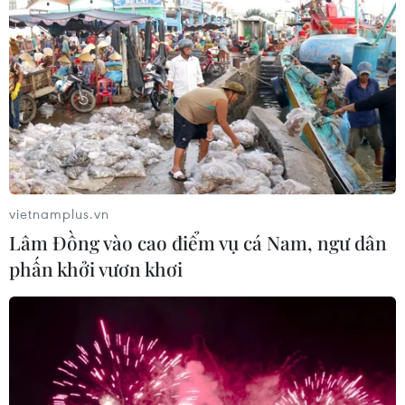
Virus H5N1 lây lan trong quần thể chim bản địa tại
Australia
29/07/2026 11:42
vietnamplus.vn
Lâm Đồng vào cao điểm vụ cá Nam, ngư dân
phấn khởi vươn khơi
UNAIDS cảnh báo nguy cơ đại dịch HIV/AIDS
bùng phát trở lại
29/07/2026 05:17