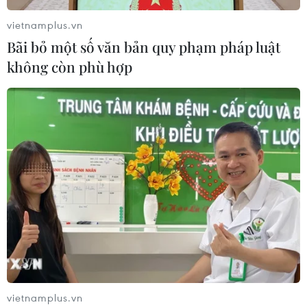
vietnamplus.vn
Bãi bỏ một số văn bản quy phạm pháp luật
không còn phù hợp
Báo động xu hướng gia tăng người trẻ mắc ung thư
04/08/2026 14:10
vietnamplus.vn
Mỹ ghi nhận ca tử vong đầu tiên trong mùa dịch