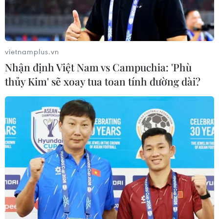
vietnamplus.vn
Nhận định Việt Nam vs Campuchia: 'Phù
Lần đầu tiên phát hiện virus Ebola ký sinh trên dơi
thủy Kim' sẽ xoay tua toan tính đường dài?
tại Tây Phi
29/01/2019 03:53
Các nhà khoa học từ Đại học Columbia, Mỹ, đã tìm thấy tế bào virus Ebola
và các kháng thể với virus Ebola trong cơ thể loài dơi "móng dài"’ sống rải
rác tại tỉnh Nimna của Liberia.