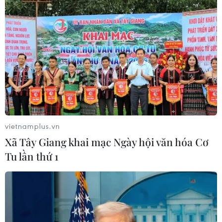
đó không gây nguy hiểm cho con người.
Các chuyên gia hiện chỉ nhận biết được 10% gene
trong Yaravirus, trong khi 90% số gene còn lại vẫn
đang nghiên cứu do vật liệu di truyền không tương
thích với các dữ liệu khoa học hiện nay. Virus này
tồn tại ở các đầm phá, sông hồ và thậm chí trong bể
bơi và hệ thống thủy lợi.
Theo nghiên cứu, Yaravirus có thể là loại đơn bào
vietnamplus.vn
Acanthamoeba spp đầu tiên (chưa được xác định)
Xã Tây Giang khai mạc Ngày hội văn hóa Cơ
thuộc chi của các sinh vật Amoebozoas phân lập từ
Tu lần thứ 1
nhóm virus nucleocytoplasmic DNA lớn (NCLDV) -
“virus khổng lồ”./.
(TTXVN/Vietnam+)