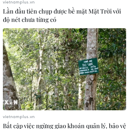
vietnamplus.vn
Lần đầu tiên chụp được bề mặt Mặt Trời với
độ nét chưa từng có
Dịch viêm phổi virus corona: Dơi và rắn có thể là
nguồn lây lan virus
23/01/2020 10:19
Giả thuyết dựa trên việc kiểm tra chuỗi gene của virus và có tới hai nghiên
cứu đều chỉ ra loài dơi nhiều khả năng có liên quan đến dịch bệnh hiện nay.
vietnamplus.vn
Bất cập việc ngừng giao khoán quản lý, bảo vệ