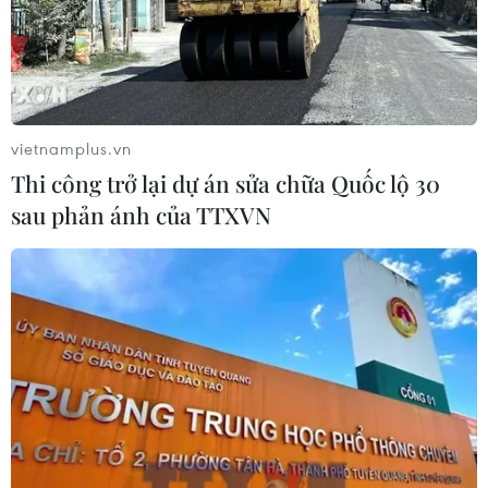
vong liên tiếp
28/07/2026 01:50
vietnamplus.vn
Thi công trở lại dự án sửa chữa Quốc lộ 30
sau phản ánh của TTXVN
Nắng nóng khốc liệt tại Mỹ và Hàn Quốc đe dọa
sức khỏe cộng đồng
27/07/2026 23:07