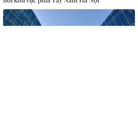
Sản phụ ở Australia sinh 4 bé gái cùng trứng theo
cách hoàn toàn tự nhiên
22/07/2026 06:38
vietnamplus.vn
Doanh thu AI của Microsoft phụ thuộc phần
lớn vào đối tác OpenAI
Thành phố Hồ Chí Minh: 5 người tử vong vì bệnh