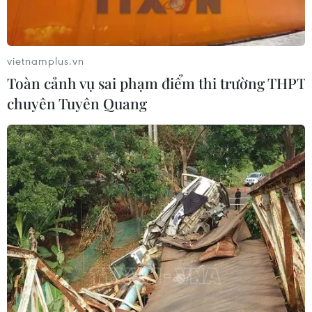
vietnamplus.vn
Số ca nhiễm virus Tây sông Nile gia tăng khắp châu
Toàn cảnh vụ sai phạm điểm thi trường THPT
Âu
chuyên Tuyên Quang
26/07/2026 09:18
Số ca mắc sởi tại Mỹ lập đỉnh 30 năm do tỷ lệ tiêm
chủng giảm
24/07/2026 23:59