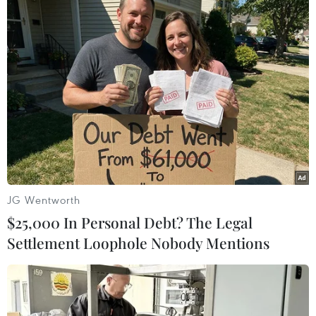
Nga chỉ trích Phương Tây nỗ lực gây bất
ổn tình hình ở Ukraine
10/02/2015 11:17
Phương Tây có kế hoạch gửi vũ khí tới Ukraine và mở
rộng trừng phạt chống Nga do cuộc khủng hoảng ở
Ukraine là những bước đi nhằm gây bất ổn cho
JG Wentworth
Ukraine.
$25,000 In Personal Debt? The Legal
Settlement Loophole Nobody Mentions