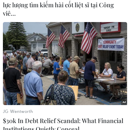
lực lượng tìm kiếm hài cốt liệt sĩ tại Công
viê…
#Bộ tứ Normandie
#Donetsk
#Lugansk
#Đàm phán
#Alexander Zakharchenko
#Igor Plotnitskyi
#Petro Poroshenko
#Angela Merkel
#Francois Hollande
Ukraine
Theo dõi VietnamPlus
JG Wentworth
$30k In Debt Relief Scandal: What Financial
Institutions Quietly Conceal