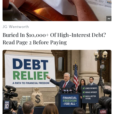
Lugansk đã hiện diện tại Minsk.
JG Wentworth
Buried In $10,000+ Of High-Interest Debt?
Read Page 2 Before Paying
Alexander Zakharchenko, lãnh đạo Cộng hòa Nhân dân
Donetsk tự xưng. (Nguồn: AFP)
Hãng tin Interfax tối 11/2 dẫn nguồn thạo tin