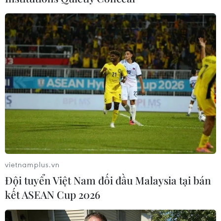
trung thanh
hi vong cuoc hop nay thanh cong de nguoi uk duoc song trong
hoa binh
Thích
(1)
Trả lời
TIN LIÊN QUAN
vietnamplus.vn
Đội tuyển Việt Nam đối đầu Malaysia tại bán
kết ASEAN Cup 2026