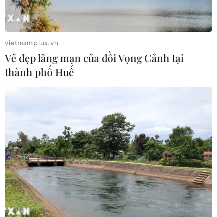
04/08/2026 05:54
vietnamplus.vn
Vì sao Google khiến Mỹ và
Vẻ đẹp lãng mạn của đồi Vọng Cảnh tại
EU đối đầu về chủ quyền số?
thành phố Huế
04/08/2026 04:13
Máy bay chở khách nội địa đầu tiên
của Nga hoàn tất chuyến bay thử
nghiệm
04/08/2026 01:25
Xem thêm