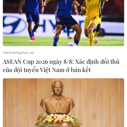
vietnamplus.vn
ASEAN Cup 2026 ngày 8/8: Xác định đối thủ
của đội tuyển Việt Nam ở bán kết
Trước thềm cuộc gặp Minsk: Đã có gần
100 lính Ukraine thương vong
11/02/2015 09:00
Người phát ngôn quân đội Ukraine Vladyslav Seleznyov
cho biết ít nhất 19 binh sỹ nước này đã thiệt mạng và 78
người bị thương trong các vụ tấn công của lực lượng ly