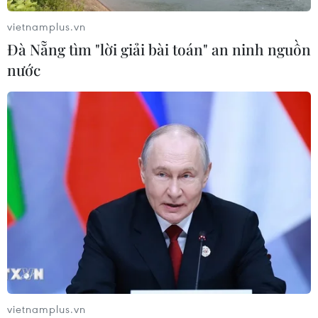
vietnamplus.vn
Đà Nẵng tìm "lời giải bài toán" an ninh nguồn
nước
CƠ QUAN CHỦ QUẢN: THÔNG TẤN XÃ VIỆT NAM
Tổng Biên tập: TRẦN TIẾN DUẨN
Phó Tổng Biên tập: NGUYỄN THỊ TÁM, KHÚC THANH
THỦY
Sở hữu trí tuệ
Quy định sử dụng
RSS
Hỗ trợ
Ngôn ngữ
TTXVN
Dịch vụ tin
Quảng cáo
Liên hệ
vietnamplus.vn