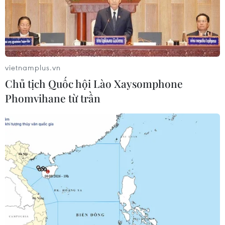
khai gần thị trấn Debaltseve.
vietnamplus.vn
Chủ tịch Quốc hội Lào Xaysomphone
Phomvihane từ trần
Tình hình chiến sự tại miền Đông Ukraine
tiếp tục leo thang