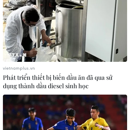
Quân ly khai phủ nhận tấn công sở chỉ huy
vietnamplus.vn
quân sự Ukraine
Phát triển thiết bị biến dầu ăn đã qua sử
10/02/2015 14:40
dụng thành dầu diesel sinh học
Quân ly khai ở miền Đông Ukraine đã phủ nhận tin nói
rằng trước đó cùng ngày, lực lượng này đã tấn công
rocket vào thị trấn Kramatorsk.