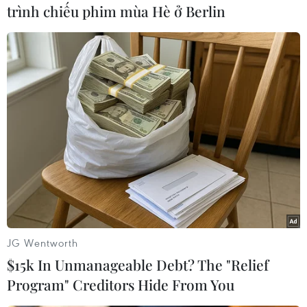
trình chiếu phim mùa Hè ở Berlin
#Sửa chữa ôtô
#Cháy rụi
#Vụ cháy
JG Wentworth
#Thiết bị dễ cháy
TP. Cần Thơ
$15k In Unmanageable Debt? The "Relief
Program" Creditors Hide From You