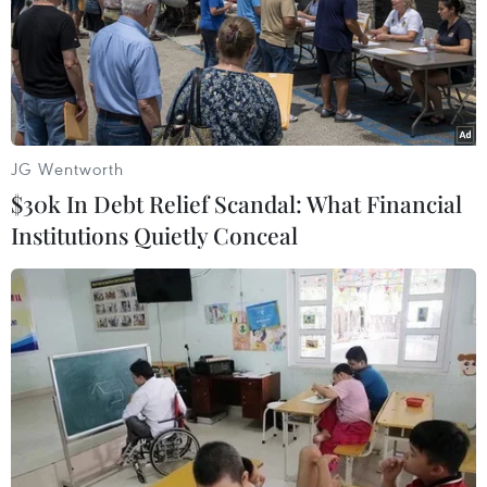
JG Wentworth
$30k In Debt Relief Scandal: What Financial
Institutions Quietly Conceal
Hải Phòng: Cháy lớn tại siêu thị điện máy,
ngọn lửa bao trùm toàn bộ căn nhà
20/02/2024 02:12
Đến 8 giờ ngày 20/2, lực lượng chức năng vẫn đang
khẩn cấp chữa cháy tại Siêu thị điện máy Văn Hiền (xã
Tú Sơn, huyện Kiến Thụy, thành phố Hải Phòng) và chưa
có thống kê về thiệt hại.