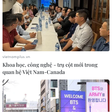
vietnamplus.vn
Khoa học, công nghệ - trụ cột mới trong
quan hệ Việt Nam-Canada
TIN CÙNG CHUYÊN MỤC
Lâm Đồng: Phát hiện một số di vật
trong mộ liệt sỹ tại Nghĩa trang Bình
Thuận
10/08/2026 03:09