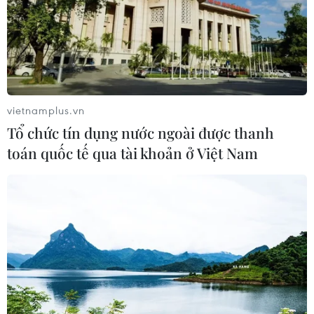
Trường Đại học Ngoại thương công
bố điểm chuẩn, cao nhất lên đến 29,7
điểm
09/08/2026 08:32
vietnamplus.vn
Xem thêm
Tổ chức tín dụng nước ngoài được thanh
toán quốc tế qua tài khoản ở Việt Nam
CƠ QUAN CHỦ QUẢN: THÔNG TẤN XÃ VIỆT NAM
Tổng Biên tập: TRẦN TIẾN DUẨN
Phó Tổng Biên tập: NGUYỄN THỊ TÁM, KHÚC THANH
THỦY