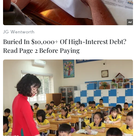
JG Wentworth
Buried In $10,000+ Of High-Interest Debt?
Read Page 2 Before Paying
Lực lượng chức năng tích cực triển khai chữa cháy. (Ảnh: Ngọc
Thiện/ TTXVN)
Khoảng 10 giờ 25 ngày 28/2, một đám cháy đã
bùng phát tại Cơ sở sửa chữa, mua bán phụ tùng
ôtô Kim Thu, số 61, đường 3/2, phường Hưng