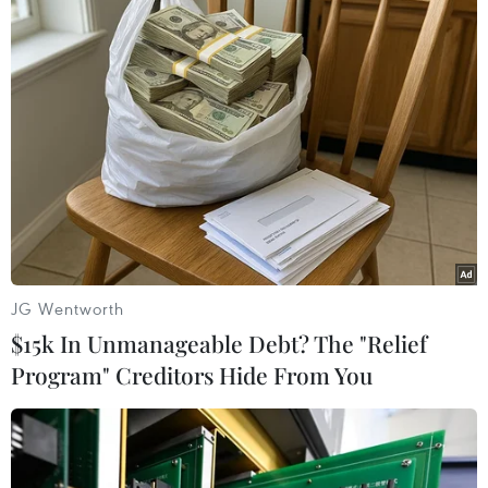
Canada, Pháp tiếp tục tranh cãi về chủ
quyền biển đảo
JG Wentworth
24/04/2014 01:15
$15k In Unmanageable Debt? The "Relief
Canada phản đối việc Pháp đề nghị Liên hợp quốc
Program" Creditors Hide From You
công nhận quyền kiểm soát của Pháp đối với các vùng
nước xung quanh đảo Saint-Pierre và Miquelon.