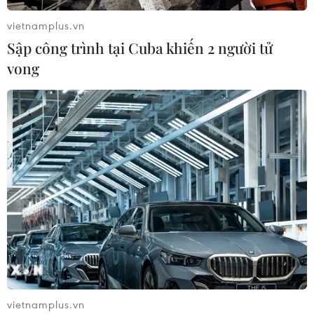
và phế liệu vonfram trong một năm
vietnamplus.vn
05/08/2026 06:53
Sập công trình tại Cuba khiến 2 người tử
vong
Brazil hạ cấp quan hệ với Argentina,
căng thẳng ngoại giao với Mỹ
05/08/2026 03:55
Mỹ dự chi thêm 1,4 tỷ USD cho hoạt
động của Vệ binh Quốc gia
05/08/2026 03:26
Báo Argentina nói ngành vật liệu
vietnamplus.vn