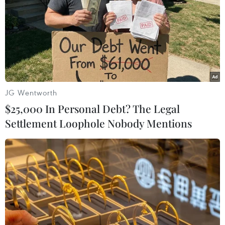
Thủ tướng Canada, trong đó hai bên nhất trí thúc đẩy
hợp tác kinh tế và an ninh song phương.
JG Wentworth
$25,000 In Personal Debt? The Legal
Settlement Loophole Nobody Mentions