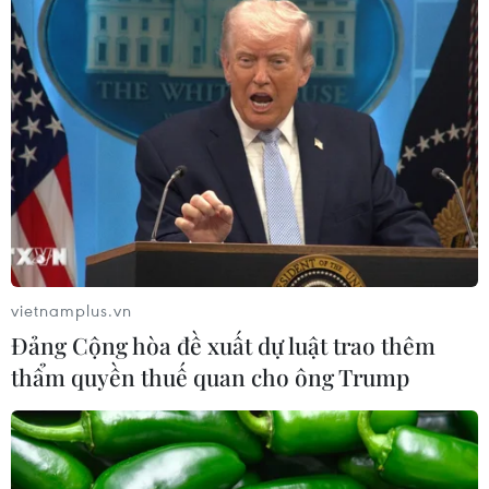
Đảng Cộng hòa đề xuất dự luật trao
thêm thẩm quyền thuế quan cho ông
Trump
07/08/2026 00:33
Cựu Giám đốc Viện Quốc gia về Dị
ứng của Mỹ bị buộc tội khinh thường
Quốc hội
vietnamplus.vn
07/08/2026 00:25
Đảng Cộng hòa đề xuất dự luật trao thêm
thẩm quyền thuế quan cho ông Trump
Mexico triển khai hàng nghìn binh sỹ
bảo vệ các vùng trồng bơ trọng điểm
07/08/2026 00:09