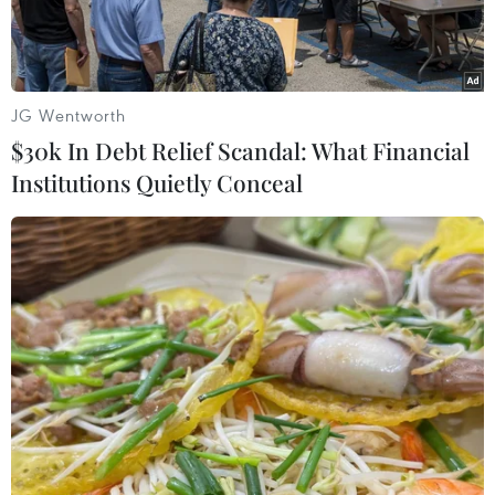
JG Wentworth
$30k In Debt Relief Scandal: What Financial
Institutions Quietly Conceal
Thủ tướng Canada Stephen Harper (phải) và Tổng thống Pháp
Francois Hollande. (Nguồn: huffingtonpost.ca)
Ngày 4/2, Bộ trưởng Quốc phòng Canada Rob
Nicholson và người đồng cấp Pháp Jean-Yves Le
Drian đã ký kết một hiệp định kỹ thuật về việc