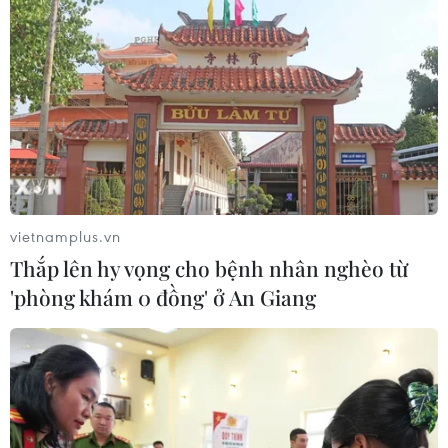
03/08/2026 23:34
Ông Jay Clayton tuyên thệ nhậm
chức Giám đốc Tình báo Quốc gia
Mỹ
03/08/2026 22:44
Xem thêm
vietnamplus.vn
Thắp lên hy vọng cho bệnh nhân nghèo từ
'phòng khám 0 đồng' ở An Giang
CƠ QUAN CHỦ QUẢN: THÔNG TẤN XÃ VIỆT NAM
Tổng Biên tập: TRẦN TIẾN DUẨN