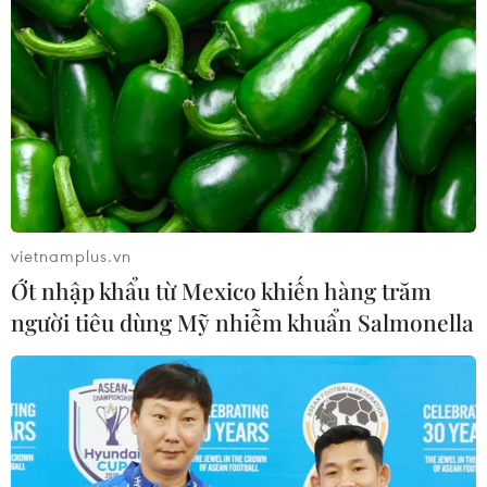
Mỹ: Lãi suất thế chấp tăng lên mức
cao nhất kể từ tháng Bảy năm ngoái
07/08/2026 00:05
Mỹ siết chặt quyền công dân theo nơi
sinh, mở rộng chống “du lịch sinh
vietnamplus.vn
con”
Ớt nhập khẩu từ Mexico khiến hàng trăm
06/08/2026 22:59
người tiêu dùng Mỹ nhiễm khuẩn Salmonella
Bộ Ngoại giao Mỹ mở rộng kiểm tra
mạng xã hội đối với đương đơn xin
thị thực
06/08/2026 22:52