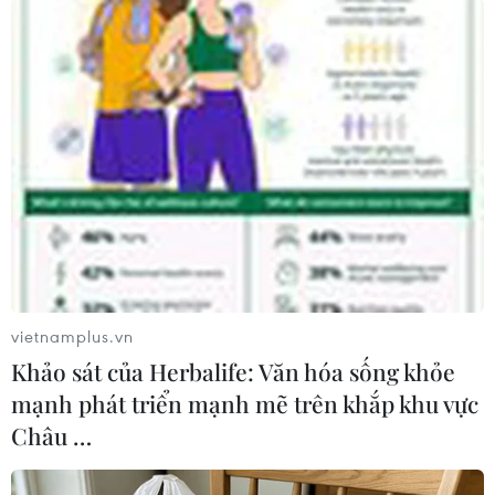
#Stephen Harper
#Francois Hollande
#Hợp tác quốc phòng
#Quốc phòng
Canada
Pháp
Theo dõi VietnamPlus
vietnamplus.vn
Khảo sát của Herbalife: Văn hóa sống khỏe
TIN LIÊN QUAN
mạnh phát triển mạnh mẽ trên khắp khu vực
Châu …