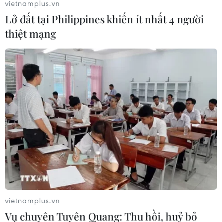
vietnamplus.vn
04/09/2017 04:06
Lở đất tại Philippines khiến ít nhất 4 người
Chi cục Quản lý thị trường tỉnh Trà Vinh đã xử phạt các
thiệt mạng
cơ sở kinh doanh thức ăn chăn nuôi không đảm bảo
chất lượng với tổng số tiền hơn 200 triệu đồng.
vietnamplus.vn
Vụ chuyên Tuyên Quang: Thu hồi, huỷ bỏ