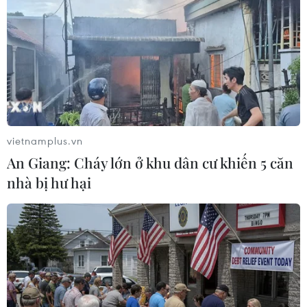
#phạm pháp
#pháp luật
#pháp đình
#xã hội
#an ninh xã hội
#chính trị
#VietnamPlus
Theo dõi VietnamPlus
vietnamplus.vn
An Giang: Cháy lớn ở khu dân cư khiến 5 căn
nhà bị hư hại
TIN LIÊN QUAN