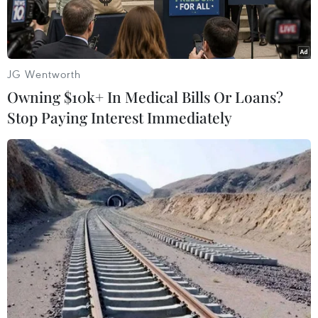
JG Wentworth
Owning $10k+ In Medical Bills Or Loans?
Stop Paying Interest Immediately
Kiểm tra một cửa hàng kinh doanh thức ăn chăn nuôi. (Nguồn:
TTXVN)
Bộ Nông nghiệp và Phát triển nông thôn có văn
bản về việc phát hiện một số doanh nghiệp sử
dụng hóa chất trong sản xuất, kinh doanh thức