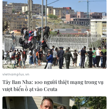
khoa học và thực tiễn phục vụ công tác quản lý
Nhà nước về thức ăn chăn nuôi.
Đồng thời, các đơn vị tăng cường tuyên truyền
trên các phương tiện thông tin đại chúng về tác
hại của việc sử dụng chất Cyanuric acid,
Dicyandiamide và Ammelide; nâng cao cảnh
giác và nói không với việc sử dụng hóa chất
công nghiệp trong chăn nuôi, bảo vệ người
chăn nuôi, sức khỏe người dân và chống hành
vi nhập lậu, gian lận thương mại./.
vietnamplus.vn
Tây Ban Nha: 100 người thiệt mạng trong vụ
(TTXVN/Vietnam+)
vượt biển ồ ạt vào Ceuta