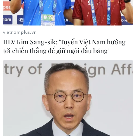
vietnamplus.vn
HLV Kim Sang-sik: 'Tuyển Việt Nam hướng
tới chiến thắng để giữ ngôi đầu bảng'
Cấm sử dụng kháng sinh trong chăn nuôi
và thủy sản từ năm 2020
02/08/2017 12:01
Từ đầu năm 2018, Việt Nam sẽ dừng sử dụng các loại
kháng sinh trong sản xuất thực phẩm (chăn nuôi và thủy