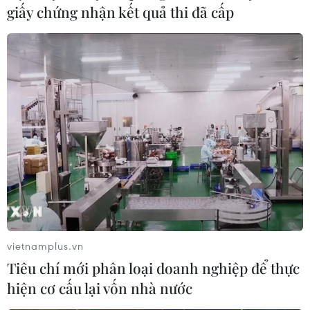
giấy chứng nhận kết quả thi đã cấp
Năm 2018 sẽ xử lý dứt điểm hành vi bơm
tạp chất vào tôm
14/12/2017 13:23
Năm 2018, Bộ Công an và Bộ Nông nghiệp và Phát triển
nông thôn tiếp tục phối hợp thanh kiểm tra chất cấm
trong chăn nuôi, đặc biệt là hành vi bơm tạp chất vào
tôm phải được xử lý dứt điểm.
vietnamplus.vn
Tiêu chí mới phân loại doanh nghiệp để thực
hiện cơ cấu lại vốn nhà nước