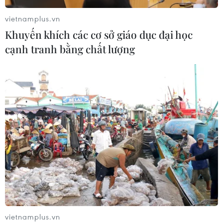
Liệu pháp miễn dịch mở ra hướng
vietnamplus.vn
điều trị bệnh Alzheimer
Khuyến khích các cơ sở giáo dục đại học
16/07/2026 23:00
cạnh tranh bằng chất lượng
Bệnh nhân Ebola cuối cùng xuất
viện, Uganda đếm ngược đến ngày
hết dịch
16/07/2026 15:53
Xem thêm
vietnamplus.vn