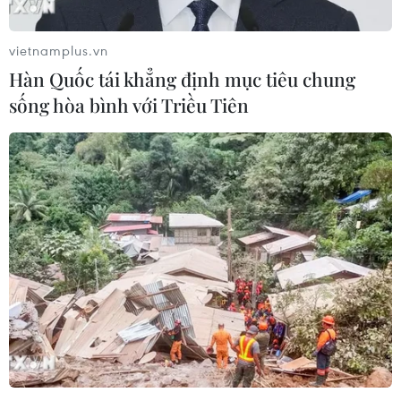
sản) và đến năm 2020 sẽ cấm hẳn việc sử dụng kháng
sinh trong chăn nuôi và thủy sản.
vietnamplus.vn
Hàn Quốc tái khẳng định mục tiêu chung
sống hòa bình với Triều Tiên
Phát hiện nhiều cơ sở kinh doanh thức ăn
chăn nuôi kém chất lượng