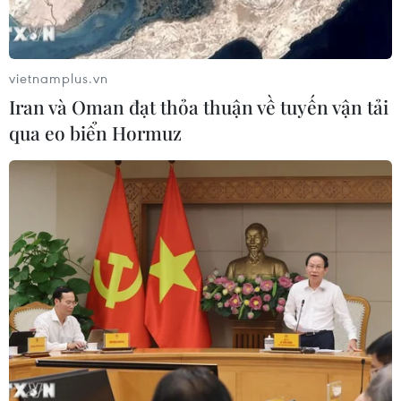
Đà Nẵng tổ chức Lễ hội Sâm Ngọc
Linh 2026: Cam kết 100% sâm thật
vietnamplus.vn
17/07/2026 06:09
Iran và Oman đạt thỏa thuận về tuyến vận tải
qua eo biển Hormuz
Tìm ra cơ chế gây bệnh ung thư
xương hiếm gặp
17/07/2026 01:05
Tìm lời giải cho xu hướng gia tăng
ung thư phổi ở người trẻ không hút
thuốc
17/07/2026 01:00