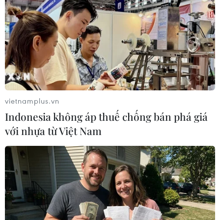
Mỹ ghi nhận ca tử vong đầu tiên
trong mùa dịch cyclosporiasis
04/08/2026 07:11
Phát hiện mới về quá trình lão hóa
của con người
vietnamplus.vn
02/08/2026 13:31
Indonesia không áp thuế chống bán phá giá
với nhựa từ Việt Nam
Sâm Ngọc Linh: Báu vật trong tay,
bao giờ "hóa rồng"?
02/08/2026 11:38
Yếu tố di truyền có thể quyết định