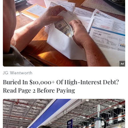
Italy và Hy Lạp trở thành điểm nóng
của virus Tây sông Nile
06/08/2026 13:24
WHO ghi nhận tín hiệu tích cực từ
thử nghiệm điều trị Ebola tại Congo
04/08/2026 22:42
JG Wentworth
Buried In $10,000+ Of High-Interest Debt?
Read Page 2 Before Paying
Báo động xu hướng gia tăng người
trẻ mắc ung thư
04/08/2026 14:10