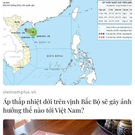
TIN CÙNG CHUYÊN MỤC
Ớt nhập khẩu từ Mexico khiến hàng
trăm người tiêu dùng Mỹ nhiễm
khuẩn Salmonella
07/08/2026 00:43
vietnamplus.vn
Áp thấp nhiệt đới trên vịnh Bắc Bộ sẽ gây ảnh
Nước thải từ máy bay có thể giúp
hưởng thế nào tới Việt Nam?
phát hiện sớm nguy cơ đại dịch
06/08/2026 22:30