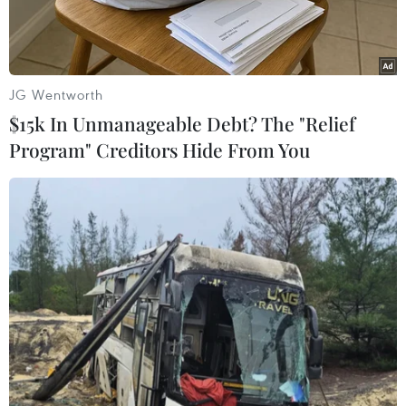
trong số các nhân viêncảnh sát ở Miyagi thường
xuyên gặp ác mộng kể từ khi xảy ra trận động
đất vàsóng thần kinh hoàng ở Nhật Bản cách
đây hai tháng.
JG Wentworth
$15k In Unmanageable Debt? The "Relief
Thậm chí có cảnh sát còn cho biết anh ta mơ
Program" Creditors Hide From You
thấy mình “đang đếm thi thểcác nạn nhân sóng
thần.”
Nguyên nhân của những cơn ác mộng này được
cho là do cú sốc quá lớn vềtinh thần khi phải
chứng kiến cảnh tượng những người đồng bào
của họ bị thiêntai cướp đi sinh mạng.
Nhóm các y bác sỹ do bác sỹ Kameyama Sushi
đứng đầu đã khám sức khỏe cho305 cảnh sát