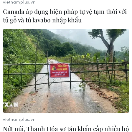
vietnamplus.vn
Canada áp dụng biện pháp tự vệ tạm thời với
tủ gỗ và tủ lavabo nhập khẩu
Mỹ thu hồi gần 1,6 triệu quả trứng do
nguy cơ nhiễm khuẩn Salmonella
24/07/2026 05:34
Venezuela ghi nhận 3 ca tử vong do
virus Hanta
22/07/2026 06:57
Sản phụ ở Australia sinh 4 bé gái
cùng trứng theo cách hoàn toàn tự
nhiên
vietnamplus.vn
22/07/2026 06:38
Nứt núi, Thanh Hóa sơ tán khẩn cấp nhiều hộ