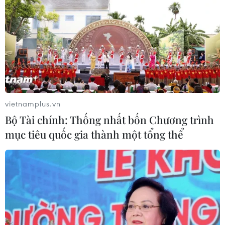
CƠ QUAN CHỦ QUẢN: THÔNG TẤN XÃ VIỆT NAM
Tổng Biên tập: TRẦN TIẾN DUẨN
vietnamplus.vn
Phó Tổng Biên tập: NGUYỄN THỊ TÁM, KHÚC THANH
Bộ Tài chính: Thống nhất bốn Chương trình
THỦY
mục tiêu quốc gia thành một tổng thể
Sở hữu trí tuệ
Quy định sử dụng
RSS
Hỗ trợ
Ngôn ngữ
TTXVN
Dịch vụ tin
Quảng cáo