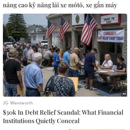
nâng cao kỹ năng lái xe môtô, xe gắn máy
#Tỉnh Miyagi
#Ác mộng
#Cảnh sát
#Động đất
#Thi thể
Nhật Bản
JG Wentworth
$30k In Debt Relief Scandal: What Financial
Institutions Quietly Conceal
Theo dõi VietnamPlus