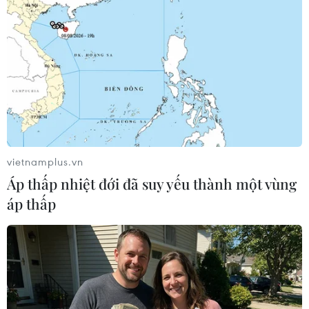
vietnamplus.vn
Áp thấp nhiệt đới đã suy yếu thành một vùng
áp thấp
#Ngân hàng máu
#Lĩnh vực truyền máu
#Lĩnh vực huyết học
#Ghép tế bào gốc tạo máu
#Điều trị trúng đích
#Ghép tủy tự thân