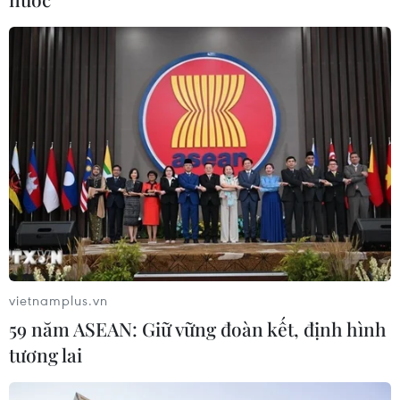
CƠ QUAN CHỦ QUẢN: THÔNG TẤN XÃ VIỆT NAM
Tổng Biên tập: TRẦN TIẾN DUẨN
Phó Tổng Biên tập: NGUYỄN THỊ TÁM, KHÚC THANH
THỦY
Sở hữu trí tuệ
Quy định sử dụng
RSS
Hỗ trợ
Ngôn ngữ
TTXVN
Dịch vụ tin
Quảng cáo
Liên hệ
vietnamplus.vn
59 năm ASEAN: Giữ vững đoàn kết, định hình
tương lai
Giấy phép số: 1374/GP-BTTTT do Bộ Thông tin và Truyền thông
cấp ngày 11/9/2008.