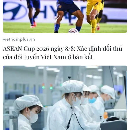
Mô hình hiệu quả quản lý bệnh không lây
nhiễm từ cộng đồng
vietnamplus.vn
08/11/2019 09:17
ASEAN Cup 2026 ngày 8/8: Xác định đối thủ
Thông qua các điểm đo huyết áp miễn phí đặt tại các tổ
của đội tuyển Việt Nam ở bán kết
dân phố, nhà người dân, chợ, quán càphê, tiệm làm
móng… người dân được khuyến khích kiểm tra huyết áp
của mình.