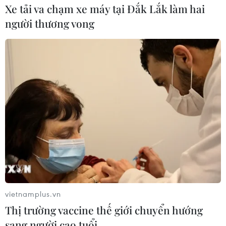
động mạch bằng hóa chất.
Xe tải va chạm xe máy tại Đắk Lắk làm hai
người thương vong
Bệnh viện Cần Thơ cứu sống mẹ con sản
vietnamplus.vn
phụ bị sốt xuất huyết nguy kịch
Thị trường vaccine thế giới chuyển hướng
sang người cao tuổi
14/11/2019 08:57