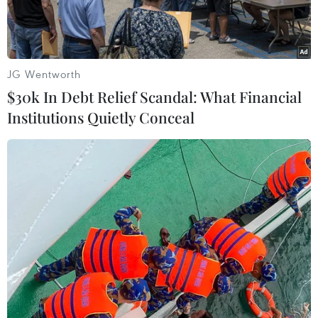
JG Wentworth
$30k In Debt Relief Scandal: What Financial
Institutions Quietly Conceal
Lấy mẫu máu xét nghiệm cho người hiến máu tình nguyện.
(Ảnh: PV/Vietnam+)
Trong những năm gần đây, ngành truyền máu-
huyết học của Việt Nam đã có những bước tiến
vượt bậc, ứng dụng nhiều kỹ thuật mới, chuyên