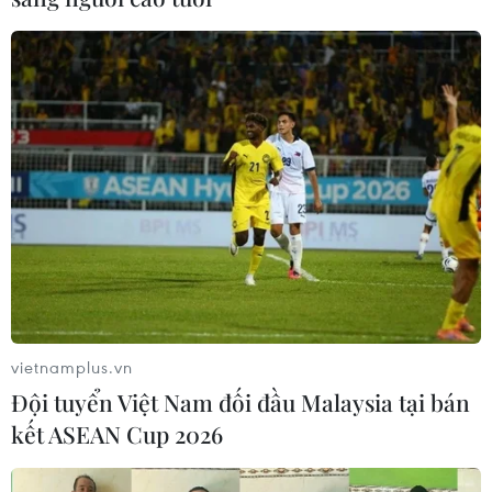
Thai phụ mang thai tuần thứ thứ 38, bị sốt xuất huyết
nguy kịch, sau khi sinh 1 bé trai, sản phụ bị băng huyết
do đờ tử cung, giảm tiểu cầu, các bác sỹ đã phẫu thuật
kịp thời cứu sống bệnh nhân.
vietnamplus.vn
Đội tuyển Việt Nam đối đầu Malaysia tại bán
kết ASEAN Cup 2026