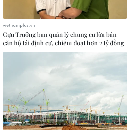
vietnamplus.vn
Cựu Trưởng ban quản lý chung cư lừa bán
căn hộ tái định cư, chiếm đoạt hơn 2 tỷ đồng
TIN CÙNG CHUYÊN MỤC