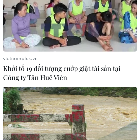
03/08/2026 14:44
Quảng Ninh chấm dứt cơ sở giết mổ
động vật không đủ điều kiện trước
31/10
03/08/2026 11:31
vietnamplus.vn
Khởi tố 19 đối tượng cướp giật tài sản tại
Bệnh viện hạng đặc biệt cơ sở Ninh
Công ty Tân Huê Viên
Bình khẳng định "cánh tay nối dài"
hiệu quả
03/08/2026 07:15
Bộ Y tế: Đề xuất quỹ Bảo hiểm y tế
thanh toán chi phí khám chữa bệnh y
học gia đình