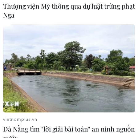
Thượng viện Mỹ thông qua dự luật trừng phạt
Bé trai 7 tuổi được ghép thận xuyên
Việt từ người hiến chết não
Nga
30/07/2026 12:52
Lâm Đồng rà soát toàn bộ cơ sở kinh
doanh thức ăn đường phố sau các vụ
ngộ độc
30/07/2026 08:24
Xem thêm
vietnamplus.vn
Đà Nẵng tìm "lời giải bài toán" an ninh nguồn
nước