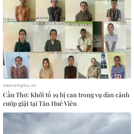
vietnamplus.vn
Cần Thơ: Khởi tố 19 bị can trong vụ dàn cảnh
cướp giật tại Tân Huê Viên