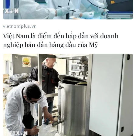
vietnamplus.vn
Việt Nam là điểm đến hấp dẫn với doanh
nghiệp bán dẫn hàng đầu của Mỹ
140.000 người nhiễm HIV đang điều trị
bằng thuốc kháng virus
08/11/2019 09:23
Khi một người uống thuốc ARV hằng ngày theo hướng
dẫn của thầy thuốc, đạt và duy trì mức tải lượng virus
dưới 200 bản sao/ml máu được xác định không có
nguy cơ lây truyền HIV.