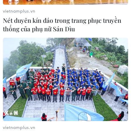
Xem thêm
vietnamplus.vn
Nét duyên kín đáo trong trang phục truyền
thống của phụ nữ Sán Dìu
CƠ QUAN CHỦ QUẢN: THÔNG TẤN XÃ VIỆT NAM
Tổng Biên tập: TRẦN TIẾN DUẨN
Phó Tổng Biên tập: NGUYỄN THỊ TÁM, KHÚC THANH
THỦY
Sở hữu trí tuệ
Quy định sử dụng
RSS
Hỗ trợ
Ngôn ngữ
TTXVN
vietnamplus.vn