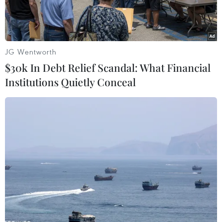
JG Wentworth
$30k In Debt Relief Scandal: What Financial
Institutions Quietly Conceal
Cặp vợ chồng nuôi tổng cộng 53 con gia cầm, gồm 29 con gà,
22 con ngỗng và 2 con vịt. Trong khi ngỗng và vịt có thể chia
đều, thì số gà lại gây tranh cãi.. (Nguồn: SCMP/Shutterstock)
Trong quá trình hoàn tất các thủ tục ly hôn, một
cặp vợ chồng ở Tây Nam Trung Quốc, xảy ra
tranh chấp về việc chia 29 con gà.