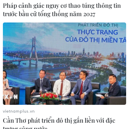
Thủ đô Indonesia đau đầu giải bài
Pháp cảnh giác nguy cơ thao túng thông tin
toán “bùng nổ dân số” mèo hoang
trước bầu cử tổng thống năm 2027
17/06/2026 08:32
Sơn La: Tìm nguyên nhân đốm lửa tự
cháy trên sân bêtông khi nắng nóng
03/06/2026 12:07
Kỳ tích hiếm có về chinh phục đỉnh
Everest của nhà leo núi người
Australia
22/05/2026 23:13
vietnamplus.vn
Cần Thơ phát triển đô thị gắn liền với đặc
trưng sông nước
Dưa lưới Hokkaido thượng hạng của