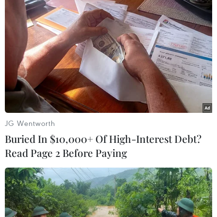
Giới trẻ Trung Quốc hoãn
kết hôn: 'Tôi đồng ý nhưng
chưa phải bây giờ'
Mặc dù có sự phục hồi nhẹ vào
năm 2023, nhưng trong năm
2024, số lượng cặp đôi kết hôn lại
giảm xuống chỉ còn 6,11 triệu,
giảm hơn 20% so với cùng kỳ
JG Wentworth
năm trước, theo báo cáo của Bộ
Nội vụ Trung Quốc.
Buried In $10,000+ Of High-Interest Debt?
Read Page 2 Before Paying
(Vietnam+)