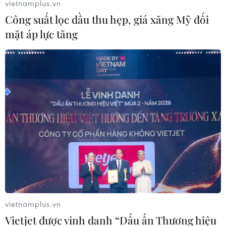
vietnamplus.vn
Công suất lọc dầu thu hẹp, giá xăng Mỹ đối
mặt áp lực tăng
Vì sao hơn 500 phụ nữ Trung Quốc có
"gương mặt trẻ thơ" giống hệt nhau?
04/09/2024 09:08
Ở Trung Quốc, vẻ đẹp lý tưởng của nữ giới chính là một
khuôn mặt trẻ thơ, với mí mắt to, bọng mắt dầy và cằm
nhỏ, khuôn miệng hơi nũng nịu, mang đến một vẻ ngoài
trẻ trung và ngây thơ.
vietnamplus.vn
Vietjet được vinh danh “Dấu ấn Thương hiệu