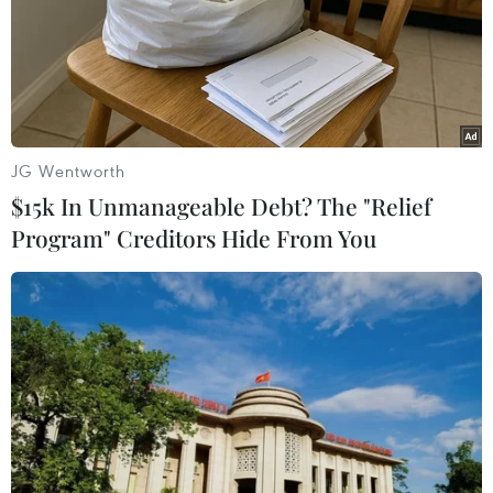
TIN LIÊN QUAN
JG Wentworth
$15k In Unmanageable Debt? The "Relief
Program" Creditors Hide From You
'Cơn sốt' người lớn ngậm ti giả ở Trung