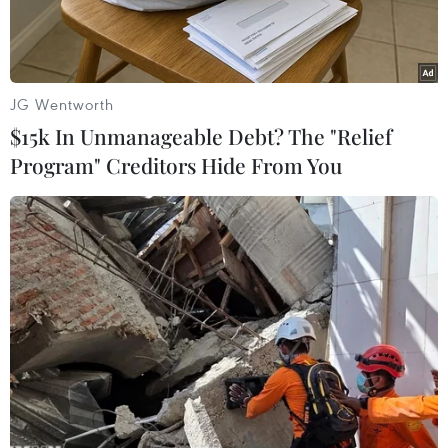
JG Wentworth
$15k In Unmanageable Debt? The "Relief
Program" Creditors Hide From You
Tiên Cookie-Hương Tràm sẽ thay thế vị trí của Đông Nhi-Ông
Cao Thắng tại Giọng hát Việt nhí 2017.
Chủ nhân của chiếc ghế đôi huấn luyện viên
The Voice Kids - Giọng hát Việt nhí 2017 đã
chính thức lộ diện: Hương Tràm-Tiên Cookie. Ở
các mùa giải trước, đảm nhận vị trí này là các
cặp đôi Lưu Hương Giang-Hồ Hoài Anh và Đông