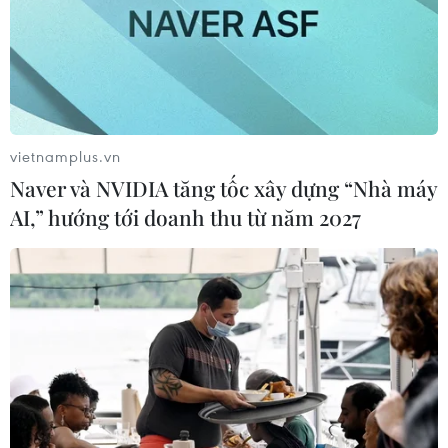
phản cảm trên "ghế nóng"
21/02/2017 08:54
"Khán giả đã quen với phong cách cũ của các huấn
luyện viên những mùa trước, tôi nghĩ rằng ngồi trên
chiếc ghế nào cũng vậy, phải dám thay đổi và khác biệt
vietnamplus.vn
thì mới mang lại giá trị mới mẻ."
Naver và NVIDIA tăng tốc xây dựng “Nhà máy
AI,” hướng tới doanh thu từ năm 2027