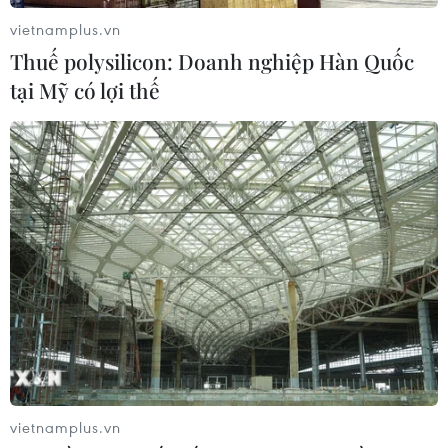
tiếp tục hành trình tại Đà Nẵng
vietnamplus.vn
23/07/2026 09:55
Thuế polysilicon: Doanh nghiệp Hàn Quốc
tại Mỹ có lợi thế
Sau 14 năm, "Gangnam Style" lập kỷ
lục 6 tỷ lượt xem trên YouTube
20/07/2026 03:03
Huế sắp tổ chức Lễ hội Âm nhạc & Di
sản quốc tế quy mô lớn nhất từ trước
đến nay
16/07/2026 07:48
Giữ hồn tiếng sáo Bru Vân Kiều giữa
vietnamplus.vn
đại ngàn Trường Sơn