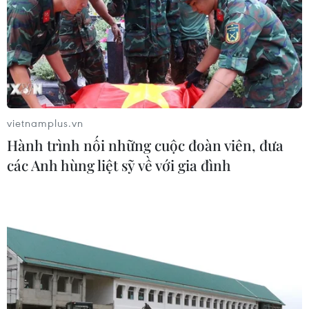
'Giai điệu vượt thời gian': Không gian
nghệ thuật đề cao quyền tác giả âm
nhạc
28/06/2026 01:40
vietnamplus.vn
Hai nhạc sỹ Giáng Son và Nguyễn
Hành trình nối những cuộc đoàn viên, đưa
Vĩnh Tiến thắng vụ kiện bản quyền
các Anh hùng liệt sỹ về với gia đình
'Giấc mơ trưa'
26/06/2026 10:16
Anh tài Đinh Mạnh Ninh: Trong âm
nhạc và ngoài đời, tôi có 2 nhân cách
khác nhau
25/06/2026 02:06