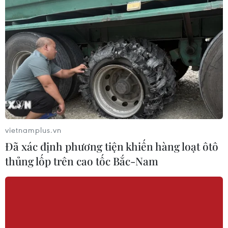
vietnamplus.vn
Đã xác định phương tiện khiến hàng loạt ôtô
thủng lốp trên cao tốc Bắc-Nam
Sau Giọng hát Việt nhí, Vũ Cát Tường tung
single cùng trò cưng
01/11/2016 11:05
Ngay sau khi Giọng hát Việt nhí 2016 khép lại, huấn