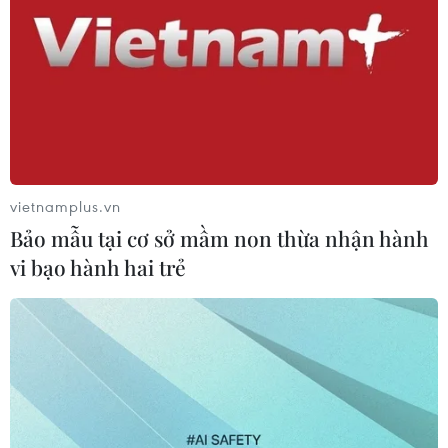
luyện viên Vũ Cát Tường đã tung ra single “Tôi” - song
ca cùng chiến binh xuất sắc nhất của đội là Đào
Nguyên Thụy Bình.
vietnamplus.vn
Bảo mẫu tại cơ sở mầm non thừa nhận hành
vi bạo hành hai trẻ
Đông Nhi "phản pháo" khi bị chê nhạt và