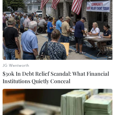
JG Wentworth
$30k In Debt Relief Scandal: What Financial
Institutions Quietly Conceal
Huấn luyện viên Hương Tràm. (Ảnh: BTC)
Đây cũng là năm đầu tiên Soobin Hoàng Sơn
ngồi “ghế nóng” của chương trình truyền hình