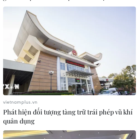
12/07/2026 15:21
Hàng nghìn người tham dự đại nhạc
hội "Eo Gió - Vũ điệu biển xanh"
11/07/2026 15:41
Chương trình hòa nhạc 'The
Symphony of Time' hội tụ ba nghệ sỹ
opera quốc tế
10/07/2026 15:34
vietnamplus.vn
Phát hiện đối tượng tàng trữ trái phép vũ khí
Giọng ca 17 tuổi của Việt Nam giành
quân dụng
giải Vàng tại Liên hoan Nghệ thuật
châu Á 2026