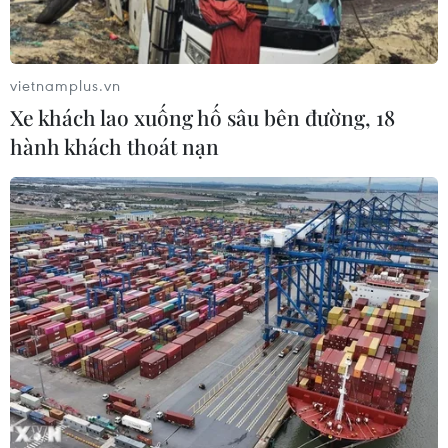
vietnamplus.vn
Xe khách lao xuống hố sâu bên đường, 18
hành khách thoát nạn
Huấn luyện viên Soobin Hoàng Sơn. (Ảnh: BTC)
(Vietnam+)