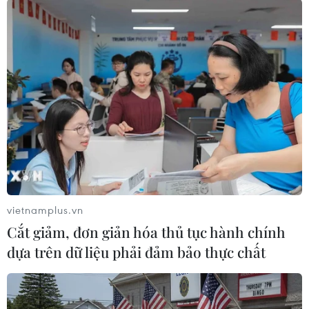
Đặc biệt, đây là lần đầu tiên Tiên Cookie có sự
kết hợp cùng Hương Tràm - quán quân Giọng
hát Việt mùa đầu tiên. “Đây sẽ là một trải
nghiệm thú vị và Tiên cảm thấy thích thú với
điều đó. Hương Tràm không chỉ hát hay mà còn
là một cô gái rất cá tính và giàu năng lượng,”
nhạc sỹ Tiên Cookie nói.
vietnamplus.vn
Cắt giảm, đơn giản hóa thủ tục hành chính
dựa trên dữ liệu phải đảm bảo thực chất