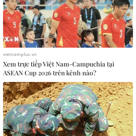
TIN CÙNG CHUYÊN MỤC
Buổi hòa nhạc kéo dài 639 năm vừa
vietnamplus.vn
mới hoàn thành 4% hành trình
Xem trực tiếp Việt Nam-Campuchia tại
06/08/2026 11:54
ASEAN Cup 2026 trên kênh nào?
Chương trình nghệ thuật 'Giai điệu
Tổ quốc' - Khắc họa một Việt Nam
vươn mình
03/08/2026 15:58