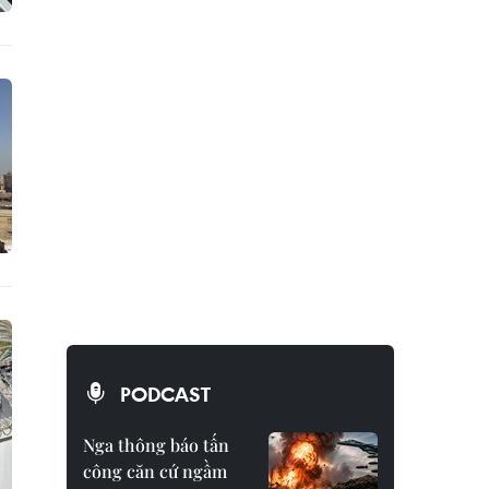
PODCAST
Nga thông báo tấn
công căn cứ ngầm