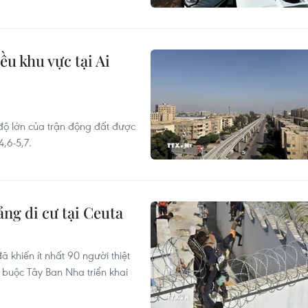
u khu vực tại Ai
 độ lớn của trận động đất được
,6-5,7.
ng di cư tại Ceuta
 khiến ít nhất 90 người thiệt
buộc Tây Ban Nha triển khai