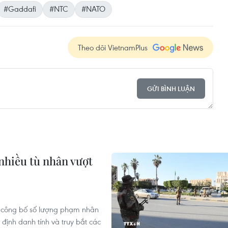
#Gaddafi
#NTC
#NATO
Theo dõi VietnamPlus
GỬI BÌNH LUẬN
 nhiều tù nhân vượt
a công bố số lượng phạm nhân
 định danh tính và truy bắt các