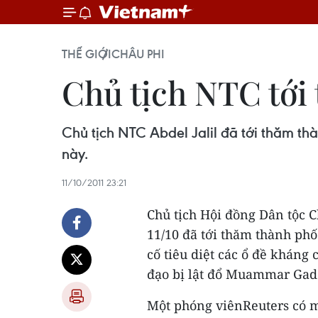
THẾ GIỚI
CHÂU PHI
Chủ tịch NTC tới
Chủ tịch NTC Abdel Jalil đã tới thăm t
này.
11/10/2011 23:21
Chủ tịch Hội đồng Dân tộc C
11/10 đã tới thăm thành phố
cố tiêu diệt các ổ đề kháng
đạo bị lật đổ Muammar Gadd
Một phóng viênReuters có mặ