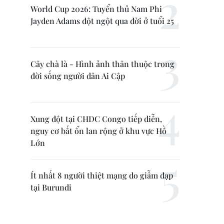
World Cup 2026: Tuyển thủ Nam Phi
Jayden Adams đột ngột qua đời ở tuổi 25
Cây chà là - Hình ảnh thân thuộc trong
đời sống người dân Ai Cập
Xung đột tại CHDC Congo tiếp diễn,
nguy cơ bất ổn lan rộng ở khu vực Hồ
Lớn
Ít nhất 8 người thiệt mạng do giẫm đạp
tại Burundi