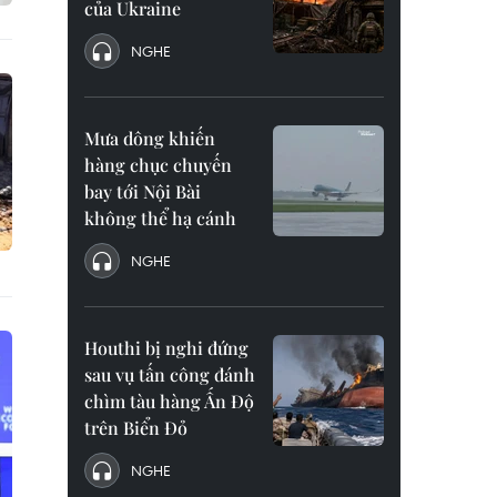
của Ukraine
NGHE
Mưa dông khiến
hàng chục chuyến
bay tới Nội Bài
không thể hạ cánh
NGHE
Houthi bị nghi đứng
sau vụ tấn công đánh
chìm tàu hàng Ấn Độ
trên Biển Đỏ
NGHE