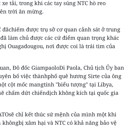
 xe tải, trong khi các tay súng NTC hò reo
lên trời ăn mừng.
C đãchiếm được trụ sở cơ quan cảnh sát ở trung
i đã làm chủ được các cứ điểm quan trọng khác
ghị Ouagadougou, nơi được coi là trái tim của
quan, Đô đốc GiampaoloDi Paola, Chủ tịch Ủy ban
yên bố việc thànhphố quê hương Sirte của ông
ột cột mốc mangtính "biểu tượng" tại Libya,
ẽ chấm dứt chiếndịch không kích tại quốc gia
TOsẽ chỉ kết thúc sứ mệnh của mình một khi
n khôngbị xâm hại và NTC có khả năng bảo vệ