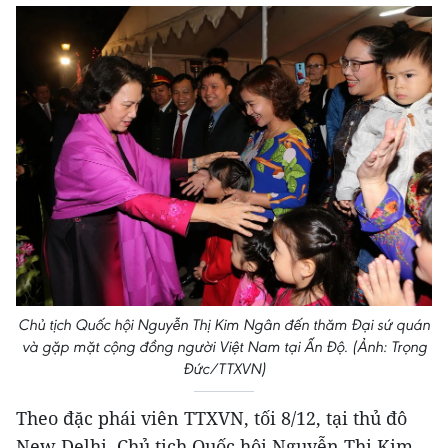
Chủ tịch Quốc hội Nguyễn Thị Kim Ngân đến thăm Đại sứ quán
và gặp mặt cộng đồng người Việt Nam tại Ấn Độ. (Ảnh: Trọng
Đức/TTXVN)
Theo đặc phái viên TTXVN, tối 8/12, tại thủ đô
New Delhi, Chủ tịch Quốc hội Nguyễn Thị Kim