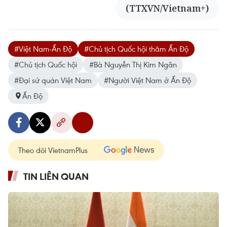
(TTXVN/Vietnam+)
#Việt Nam-Ấn Độ
#Chủ tịch Quốc hội thăm Ấn Độ
#Chủ tịch Quốc hội
#Bà Nguyễn Thị Kim Ngân
#Đại sứ quán Việt Nam
#Người Việt Nam ở Ấn Độ
Ấn Độ
Theo dõi VietnamPlus
TIN LIÊN QUAN