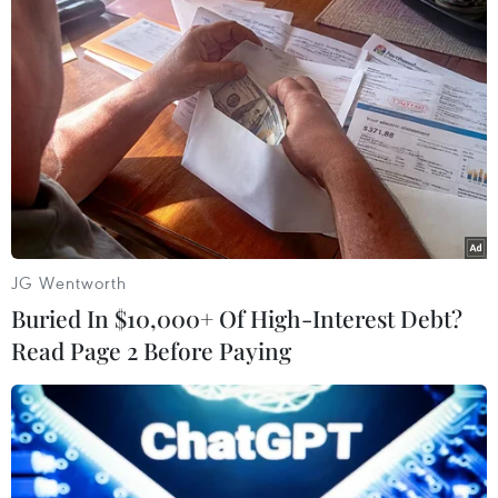
#Trung Quốc và Mỹ
#chứng khoán
#Donald Trump
#VN-Index
JG Wentworth
Buried In $10,000+ Of High-Interest Debt?
Read Page 2 Before Paying
Theo dõi VietnamPlus