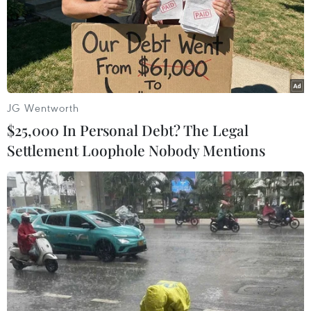
Chốt phiên cuối tuần, chỉ số công nghiệp Dow Jones
tăng 0,39%, lên 27.875,6 điểm, chỉ số S&P 500 tăng
0,22%, lên 3.110,29 điểm và chỉ số Nasdaq Composite
tăng 0,16%, lên 8.519,88 điểm.
JG Wentworth
$25,000 In Personal Debt? The Legal
Settlement Loophole Nobody Mentions