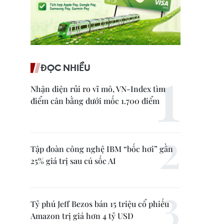
ĐỌC NHIỀU
Nhận diện rủi ro vĩ mô, VN-Index tìm
điểm cân bằng dưới mốc 1.700 điểm
Tập đoàn công nghệ IBM “bốc hơi” gần
25% giá trị sau cú sốc AI
Tỷ phú Jeff Bezos bán 15 triệu cổ phiếu
Amazon trị giá hơn 4 tỷ USD