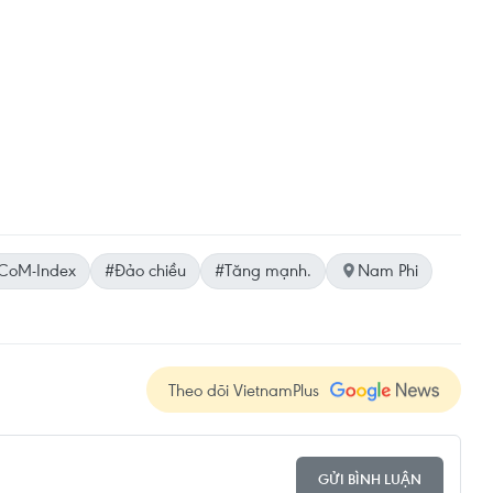
CoM-Index
#Đảo chiều
#Tăng mạnh.
Nam Phi
Theo dõi VietnamPlus
GỬI BÌNH LUẬN