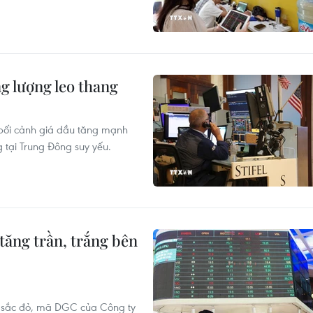
g lượng leo thang
 bối cảnh giá dầu tăng mạnh
 tại Trung Đông suy yếu.
tăng trần, trắng bên
g sắc đỏ, mã DGC của Công ty