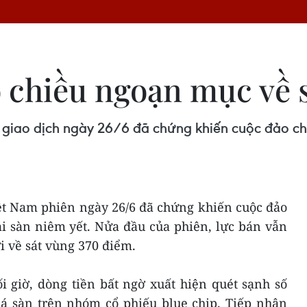
 chiều ngoạn mục về 
 giao dịch ngày 26/6 đã chứng khiến cuộc đảo ch
ệt Nam phiên ngày 26/6 đã chứng khiến cuộc đảo
i sàn niêm yết. Nửa đầu của phiên, lực bán vẫn
ơi về sát vùng 370 điểm.
i giờ, dòng tiền bất ngờ xuất hiện quét sạnh số
iá sàn trên nhóm cổ phiếu blue chip. Tiếp nhận