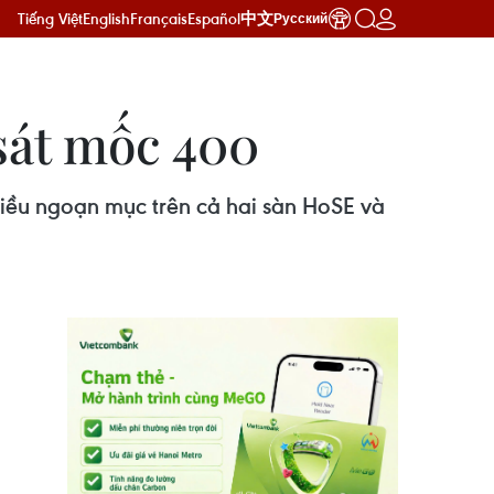
Tiếng Việt
English
Français
Español
中文
Русский
sát mốc 400
iều ngoạn mục trên cả hai sàn HoSE và