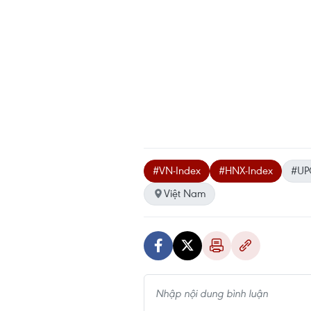
#VN-Index
#HNX-Index
#UP
Việt Nam