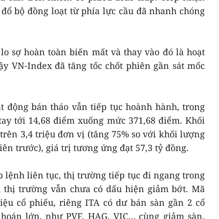
 đổ bộ đồng loạt từ phía lực cầu đã nhanh chóng
lo sợ hoàn toàn biến mất và thay vào đó là hoạt
ậy VN-Index đã tăng tốc chốt phiên gần sát mốc
ạt động bán tháo vẫn tiếp tục hoành hành, trong
ay tới 14,68 điểm xuống mức 371,68 điểm. Khối
rên 3,4 triệu đơn vị (tăng 75% so với khối lượng
ên trước), giá trị tương ứng đạt 57,3 tỷ đồng.
p lệnh liên tục, thị trường tiếp tục đi ngang trong
n thị trường vẫn chưa có dấu hiện giảm bớt. Mã
riệu cổ phiếu, riêng ITA có dư bán sàn gần 2 cổ
 hoán lớn, như PVF, HAG, VIC… cùng giảm sàn,