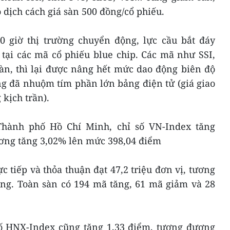
dịch cách giá sàn 500 đồng/cổ phiếu.
 giờ thị trường chuyển động, lực cầu bắt đáy
tại các mã cổ phiếu blue chip. Các mã như SSI,
àn, thì lại được nâng hết mức dao động biên độ
ng đã nhuộm tím phần lớn bảng điện tử (giá giao
 kịch trần).
n Thành phố Hồ Chí Minh, chỉ số VN-Index tăng
ơng tăng 3,02% lên mức 398,04 điểm
 tiếp và thỏa thuận đạt 47,2 triệu đơn vị, tương
ồng. Toàn sàn có 194 mã tăng, 61 mã giảm và 28
số HNX-Index cũng tăng 1,33 điểm, tương đương