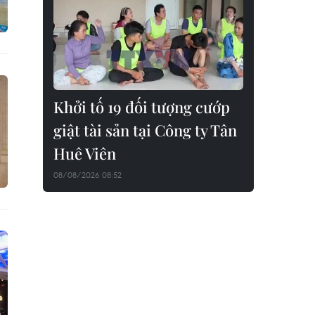
Khởi tố 19 đối tượng cướp
giật tài sản tại Công ty Tân
Huê Viên
08/08/2026 08:52