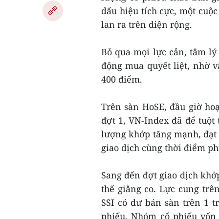
dấu hiệu tích cực, một cuộc
lan ra trên diện rộng.
Bỏ qua mọi lực cản, tâm lý 
động mua quyết liệt, nhờ v
400 điểm.
Trên sàn HoSE, đầu giờ ho
đợt 1, VN-Index đã để tuột t
lượng khớp tăng mạnh, đạt t
giao dịch cùng thời điểm phi
Sang đến đợt giao dịch khớ
thế giằng co. Lực cung trê
SSI có dư bán sàn trên 1 t
phiếu. Nhóm cổ phiếu vốn