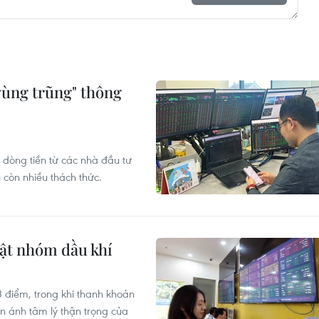
vùng trũng" thông
 dòng tiền từ các nhà đầu tư
 còn nhiều thách thức.
ật nhóm dầu khí
3 điểm, trong khi thanh khoản
n ánh tâm lý thận trọng của