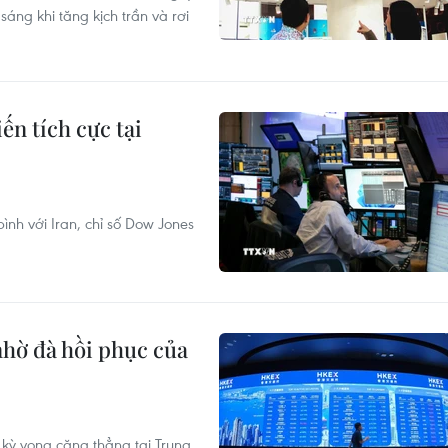
ng khi tăng kịch trần và rơi
ến tích cực tại
bình với Iran, chỉ số Dow Jones
nhờ đà hồi phục của
kỳ vọng căng thẳng tại Trung