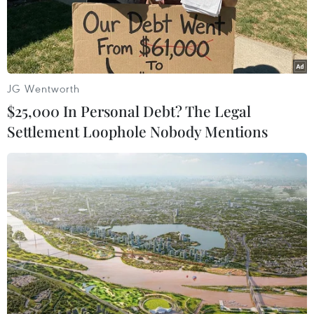
JG Wentworth
$25,000 In Personal Debt? The Legal
Settlement Loophole Nobody Mentions
Giá vàng trong nước tiến sát 41 triệu đồng,
nhà đầu tư cần thận trọng
05/08/2019 10:30
Một số công ty kinh doanh vàng cho biết, trong ngày