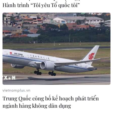
Hành trình “Tôi yêu Tổ quốc tôi”
Xem thêm
CƠ QUAN CHỦ QUẢN: THÔNG TẤN XÃ VIỆT NAM
Tổng Biên tập: TRẦN TIẾN DUẨN
Phó Tổng Biên tập: NGUYỄN THỊ TÁM, KHÚC THANH
THỦY
vietnamplus.vn
Trung Quốc công bố kế hoạch phát triển
Sở hữu trí tuệ
Quy định sử dụng
ngành hàng không dân dụng
RSS
Hỗ trợ