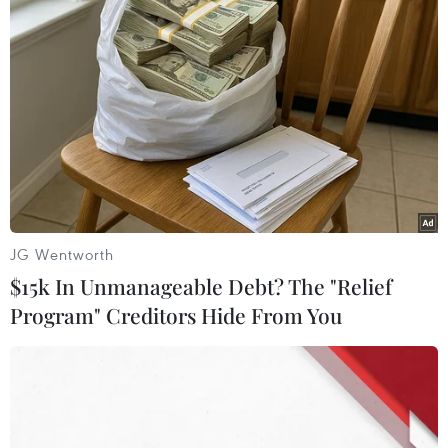
#chứng khoán toàn cầu
#kích thích kinh tế
#Cục Dự trữ Liên bang Mỹ
#VN-Index
Theo dõi VietnamPlus
JG Wentworth
$15k In Unmanageable Debt? The "Relief
Program" Creditors Hide From You
TIN LIÊN QUAN