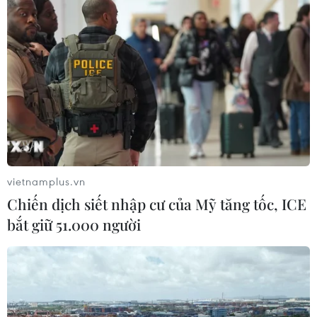
Thị trường chứng khoán thế giới:
Nhà đầu tư chấp chới
03/08/2026 14:35
VN-Index tăng hơn 27 điểm, khối
ngoại mua ròng trở lại hơn 1.000 tỷ
đồng
vietnamplus.vn
03/08/2026 09:32
Chiến dịch siết nhập cư của Mỹ tăng tốc, ICE
bắt giữ 51.000 người
Cổ phiếu công nghệ giảm sâu: Định
giá lại hay cơ hội tích lũy?
03/08/2026 08:45