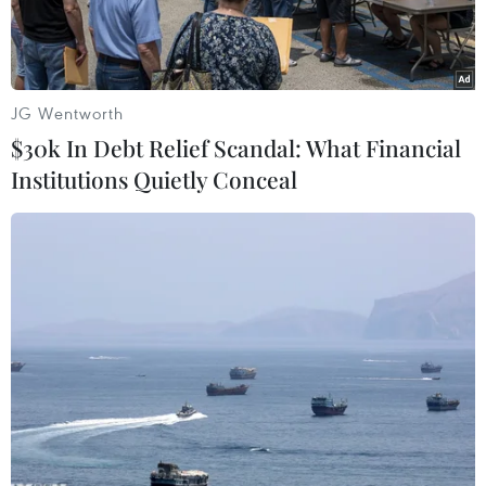
JG Wentworth
$30k In Debt Relief Scandal: What Financial
Institutions Quietly Conceal
Giao dịch viên tại Sàn giao dịch chứng khoán New York, Mỹ.
(Ảnh: THX/ TTXVN)
Thị trường chứng khoán thế giới đi lên trong
phiên ngày 19/8 nhờ tâm lý lạc quan của nhà
đầu tư về các biện pháp kích thích kinh tế ở