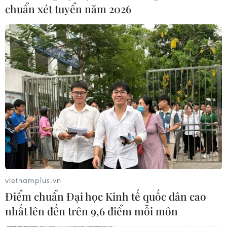
chuẩn xét tuyển năm 2026
Chứng khoán khởi sắc do Mỹ hoãn áp thuế
một số hàng hóa Trung Quốc
14/08/2019 01:34
Tâm lý nhà đầu tư đã được cải thiện sau khi Chính phủ
Mỹ thông báo sẽ lùi thời hạn cho đợt áp thuế mới đối
với một số sản phẩm tới ngày 15/12 thay vì ngày 1/9
vietnamplus.vn
như dự kiến trước đây.
Điểm chuẩn Đại học Kinh tế quốc dân cao
nhất lên đến trên 9,6 điểm mỗi môn