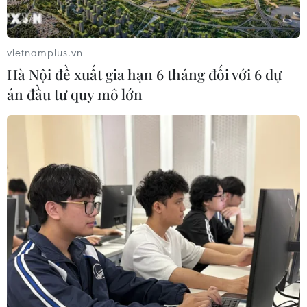
hôm nay giá vàng đã được điều chỉnh rất nhiều lần. Do
vậy, các nhà đầu tư được khuyên hết sức cẩn trọng
tham gia vào thị trường vàng lúc này.
vietnamplus.vn
Hà Nội đề xuất gia hạn 6 tháng đối với 6 dự
án đầu tư quy mô lớn
Trung Quốc tái khẳng định việc duy trì ổn