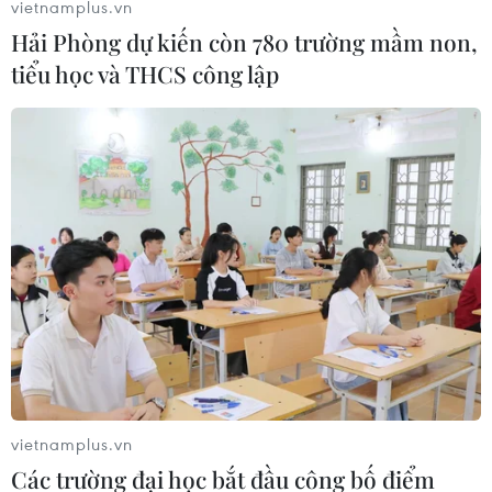
vietnamplus.vn
Hải Phòng dự kiến còn 780 trường mầm non,
tiểu học và THCS công lập
Căng thẳng Mỹ-Trung tác động mạnh tới
thị trường ngoại hối trong nước
06/08/2019 07:05
Các nhà đầu tư đang có những lo ngại từ câu chuyện
“chiến tranh tiền tệ." Chính sách tiền tệ các nước sẽ theo
diễn biến, kịch bản mới và khả năng lạm phát tăng
cùng với tỷ giá biến động mạnh.
vietnamplus.vn
Các trường đại học bắt đầu công bố điểm