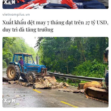
vietnamplus.vn
Xuất khẩu dệt may 7 tháng đạt trên 27 tỷ USD,
duy trì đà tăng trưởng
TIN CÙNG CHUYÊN MỤC
Thị trường chứng khoán: Sức ép từ
"vùng trũng" thông tin sau một nhịp
phục hồi
08/08/2026 08:04
VN-Index tăng hơn 3 điểm nhờ sức
bật nhóm dầu khí