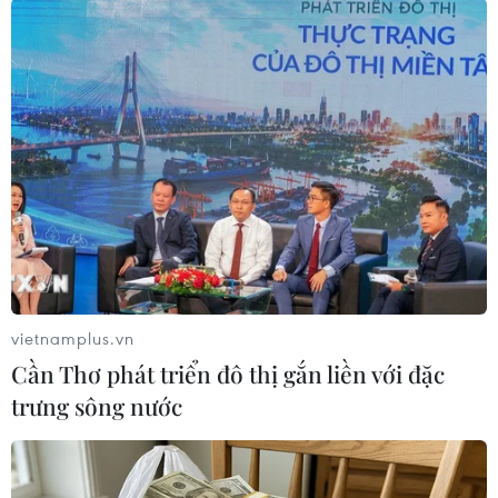
tương ứng giá trị trên 234,1 tỷ đồng. Toàn sàn
có 67 mã tăng giá, 60 mã đứng giá và 67 mã
giảm giá./.
(TTXVN/Vietnam+)
vietnamplus.vn
Cần Thơ phát triển đô thị gắn liền với đặc
trưng sông nước