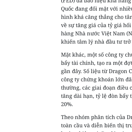
(FED) đã báo hiệu khả năng 
Quốc đang đối mặt với nhiều
hình khá căng thẳng cho tâm
về sự tăng giá của tỷ giá h
hàng Nhà nước Việt Nam (NH
khiến tâm lý nhà đầu tư tr
Mặt khác, một số công ty ch
bẩy tài chính, tạo ra một đ
gần đây. Số liệu từ Dragon Ca
công ty chứng khoán lớn đã
thường, các giai đoạn điều 
tăng dài hạn, tỷ lệ đòn bẩy
20%.
Theo nhóm phân tích của Dr
toàn cầu và diễn biến thị t