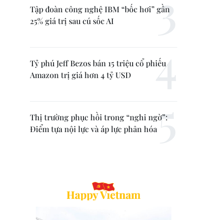
Tập đoàn công nghệ IBM “bốc hơi” gần
25% giá trị sau cú sốc AI
Tỷ phú Jeff Bezos bán 15 triệu cổ phiếu
Amazon trị giá hơn 4 tỷ USD
Thị trường phục hồi trong “nghi ngờ”:
Điểm tựa nội lực và áp lực phân hóa