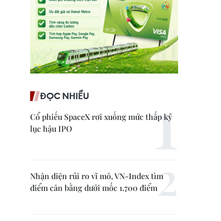
ĐỌC NHIỀU
Cổ phiếu SpaceX rơi xuống mức thấp kỷ
lục hậu IPO
Nhận diện rủi ro vĩ mô, VN-Index tìm
điểm cân bằng dưới mốc 1.700 điểm