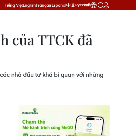
Tiếng Việt
English
Français
Español
中文
Русский
nh của TTCK đã
a các nhà đầu tư khá bi quan với những