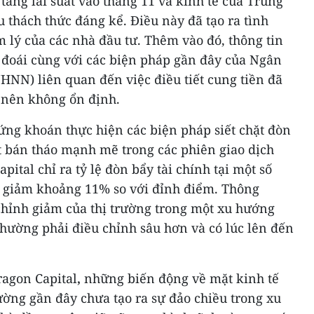
tăng lãi suất vào tháng 11 và kinh tế của Trung
 thách thức đáng kể. Điều này đã tạo ra tình
 lý của các nhà đầu tư. Thêm vào đó, thông tin
ối đoái cùng với các biện pháp gần đây của Ngân
NN) liên quan đến việc điều tiết cung tiền đã
ở nên không ổn định.
ứng khoán thực hiện các biện pháp siết chặt đòn
ợt bán tháo mạnh mẽ trong các phiên giao dịch
pital chỉ ra tỷ lệ đòn bẩy tài chính tại một số
 giảm khoảng 11% so với đỉnh điểm. Thông
chỉnh giảm của thị trường trong một xu hướng
 thường phải điều chỉnh sâu hơn và có lúc lên đến
agon Capital
,
những biến động về mặt kinh tế
rường gần đây chưa tạo ra sự đảo chiều trong xu