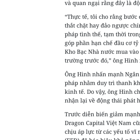
và quan ngại rằng đây là đ
“Thực tế, tôi cho rằng bướ
thắt chặt hay đảo ngược chín
pháp tình thế, tạm thời tr
góp phần hạn chế đầu cơ tỷ
Kho Bạc Nhà nước mua vào n
trường trước đó,” ông Hinh 
Ông Hinh nhấn mạnh Ngân h
pháp nhằm duy trì thanh kh
kinh tế. Do vậy, ông Hinh c
nhận lại về động thái phát 
Trước diễn biến giảm mạnh
Dragon Capital Việt Nam cũ
chịu áp lực từ các yếu tố v