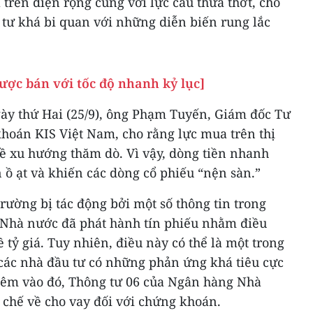
trên diện rộng cùng với lực cầu thưa thớt, cho
 tư khá bi quan với những diễn biến rung lắc
ược bán với tốc độ nhanh kỷ lục]
gày thứ Hai (25/9), ông Phạm Tuyến, Giám đốc Tư
khoán KIS Việt Nam, cho rằng lực mua trên thị
về xu hướng thăm dò. Vì vậy, dòng tiền nhanh
 ồ ạt và khiến các dòng cổ phiếu “nện sàn.”
trường bị tác động bởi một số thông tin trong
 Nhà nước đã phát hành tín phiếu nhằm điều
 tỷ giá. Tuy nhiên, điều này có thể là một trong
ác nhà đầu tư có những phản ứng khá tiêu cực
hêm vào đó, Thông tư 06 của Ngân hàng Nhà
chế về cho vay đối với chứng khoán.