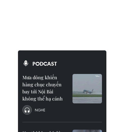
PODCAST
Mưa dông khiến
hàng chục chuyến
bay tới Nội Bài
không thể hạ cánh
NGHE