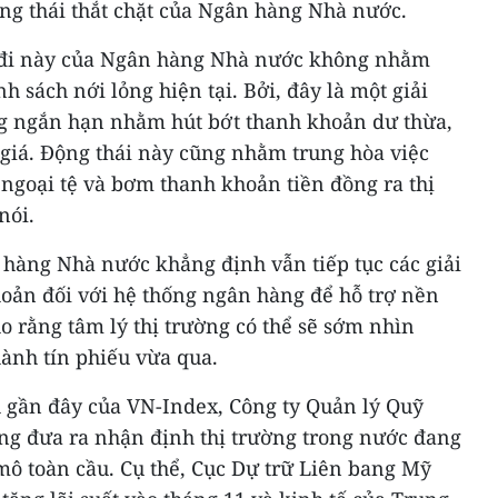
ộng thái thắt chặt của Ngân hàng Nhà nước.
c đi này của Ngân hàng Nhà nước không nhằm
h sách nới lỏng hiện tại. Bởi, đây là một giải
ong ngắn hạn nhằm hút bớt thanh khoản dư thừa,
 giá. Động thái này cũng nhằm trung hòa việc
goại tệ và bơm thanh khoản tiền đồng ra thị
nói.
àng Nhà nước khẳng định vẫn tiếp tục các giải
oản đối với hệ thống ngân hàng để hỗ trợ nền
ho rằng tâm lý thị trường có thể sẽ sớm nhìn
hành tín phiếu vừa qua.
 gần đây của VN-Index, Công ty Quản lý Quỹ
ng đưa ra nhận định thị trường trong nước đang
ĩ mô toàn cầu. Cụ thể, Cục Dự trữ Liên bang Mỹ